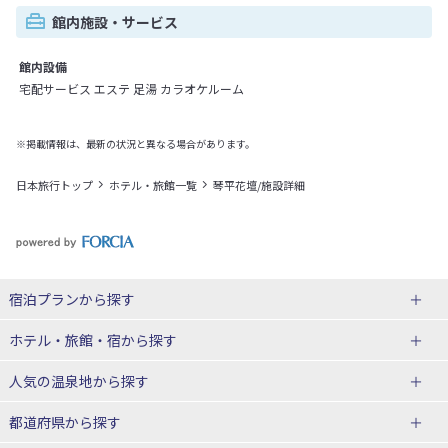
館内施設・サービス
館内設備
宅配サービス エステ 足湯 カラオケルーム
※掲載情報は、最新の状況と異なる場合があります。
日本旅行トップ
ホテル・旅館一覧
琴平花壇/施設詳細
宿泊プランから探す
北海道
ホテル・旅館・宿
から探す
東北
北海道ホテル・旅館
人気の温泉地
から探す
青森県
岩手県
北海道
都道府県から探す