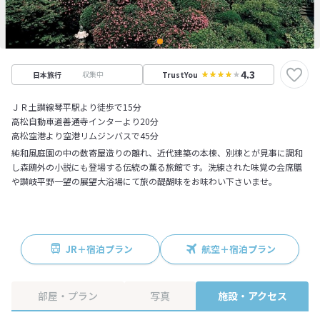
4.3
収集中
日本旅行
TrustYou
ＪＲ土讃線琴平駅より徒歩で15分
高松自動車道善通寺インターより20分
高松空港より空港リムジンバスで45分
純和風庭園の中の数寄屋造りの離れ、近代建築の本棟、別棟とが見事に調和
し森鴎外の小説にも登場する伝統の薫る旅館です。洗練された味覚の会席膳
や讃岐平野一望の展望大浴場にて旅の醍醐味をお味わい下さいませ。
JR＋宿泊プラン
航空＋宿泊プラン
部屋・プラン
写真
施設・アクセス