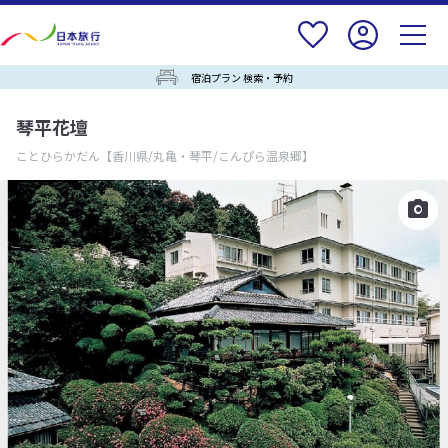
宿泊プラン 検索・予約
琴平花壇
ことひらかだん
【香川県/丸亀・琴平/こんぴら温泉郷】