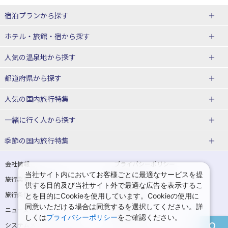
宿泊プランから探す
北海道
ホテル・旅館・宿
から探す
東北
北海道ホテル・旅館
人気の温泉地
から探す
青森県
岩手県
北海道
都道府県から探す
宮城県
秋田県
青森県ホテル・旅館
岩手県ホテル・旅館
湯の川温泉(北海道)
定山渓温泉(北海道)
人気の国内旅行特集
山形県
福島県
宮城県ホテル・旅館
秋田県ホテル・旅館
十勝川温泉(北海道)
阿寒湖温泉(北海道)
北海道旅行・ツアー
東京ディズニーリゾート®への旅
ユニバーサル・スタジオ・ジャパ
一緒に行く人
から探す
ンへの旅
関東
山形県ホテル・旅館
福島県ホテル・旅館
洞爺湖温泉(北海道)
川湯温泉(北海道)
東北
一人旅 国内版
家族・子連れ旅行 国内版
季節の国内旅行特集
温泉旅行
日帰り旅行
東京都
神奈川県
層雲峡温泉(北海道)
知床温泉(北海道)
青森旅行・ツアー
岩手旅行・ツアー
カップル・夫婦旅行 国内版
女子旅 国内版
桜・お花見特集
ゴールデンウィーク（GW）の国内
会社情報
プライバシーポリシー
旅行
当社サイト内においてお客様ごとに最適なサービスを提
埼玉県
千葉県
東京都ホテル・旅館
神奈川県ホテル・旅館
東北
旅行業登録票・約款
規約集
宮城旅行・ツアー
秋田旅行・ツアー
卒業旅行・学生旅行 国内版
供する目的及び当社サイト外で最適な広告を表示するこ
夏休み・お盆の国内旅行
7月の国内旅行
旅行条件書
商標について
とを目的にCookieを使用しています。Cookieの使用に
茨城県
栃木県
埼玉県ホテル・旅館
千葉県ホテル・旅館
花巻温泉(岩手)
蔵王温泉(山形)
山形旅行・ツアー
福島旅行・ツアー
同意いただける場合は同意するを選択してください。詳
ニュースリリース
採用情報
8月の国内旅行
9月の国内旅行
しくは
プライバシーポリシー
をご確認ください。
群馬県
茨城県ホテル・旅館
栃木県ホテル・旅館
かみのやま温泉(山形)
鳴子温泉(宮城)
関東
システムメンテナンスの
サイトマップ