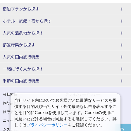
宿泊プランから探す
北海道
ホテル・旅館・宿
から探す
東北
北海道ホテル・旅館
人気の温泉地
から探す
青森県
岩手県
北海道
都道府県から探す
宮城県
秋田県
青森県ホテル・旅館
岩手県ホテル・旅館
湯の川温泉(北海道)
定山渓温泉(北海道)
人気の国内旅行特集
山形県
福島県
宮城県ホテル・旅館
秋田県ホテル・旅館
十勝川温泉(北海道)
阿寒湖温泉(北海道)
北海道旅行・ツアー
東京ディズニーリゾート®への旅
ユニバーサル・スタジオ・ジャパ
一緒に行く人
から探す
ンへの旅
関東
山形県ホテル・旅館
福島県ホテル・旅館
洞爺湖温泉(北海道)
川湯温泉(北海道)
東北
一人旅 国内版
家族・子連れ旅行 国内版
季節の国内旅行特集
温泉旅行
日帰り旅行
東京都
神奈川県
層雲峡温泉(北海道)
知床温泉(北海道)
青森旅行・ツアー
岩手旅行・ツアー
カップル・夫婦旅行 国内版
女子旅 国内版
桜・お花見特集
ゴールデンウィーク（GW）の国内
会社情報
プライバシーポリシー
旅行
当社サイト内においてお客様ごとに最適なサービスを提
埼玉県
千葉県
東京都ホテル・旅館
神奈川県ホテル・旅館
東北
旅行業登録票・約款
規約集
宮城旅行・ツアー
秋田旅行・ツアー
卒業旅行・学生旅行 国内版
供する目的及び当社サイト外で最適な広告を表示するこ
夏休み・お盆の国内旅行
7月の国内旅行
旅行条件書
商標について
とを目的にCookieを使用しています。Cookieの使用に
茨城県
栃木県
埼玉県ホテル・旅館
千葉県ホテル・旅館
花巻温泉(岩手)
蔵王温泉(山形)
山形旅行・ツアー
福島旅行・ツアー
同意いただける場合は同意するを選択してください。詳
ニュースリリース
採用情報
8月の国内旅行
9月の国内旅行
しくは
プライバシーポリシー
をご確認ください。
群馬県
茨城県ホテル・旅館
栃木県ホテル・旅館
かみのやま温泉(山形)
鳴子温泉(宮城)
関東
システムメンテナンスの
サイトマップ