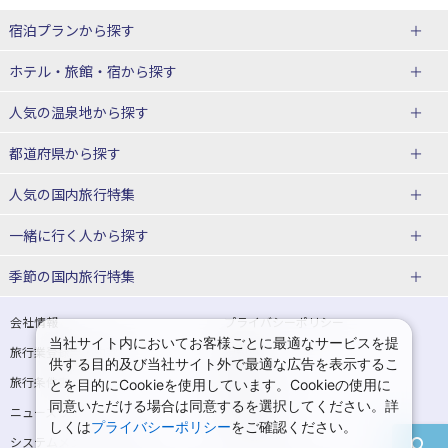
宿泊プランから探す
北海道
ホテル・旅館・宿
から探す
東北
北海道ホテル・旅館
人気の温泉地
から探す
青森県
岩手県
北海道
都道府県から探す
宮城県
秋田県
青森県ホテル・旅館
岩手県ホテル・旅館
湯の川温泉(北海道)
定山渓温泉(北海道)
人気の国内旅行特集
山形県
福島県
宮城県ホテル・旅館
秋田県ホテル・旅館
十勝川温泉(北海道)
阿寒湖温泉(北海道)
北海道旅行・ツアー
東京ディズニーリゾート®への旅
ユニバーサル・スタジオ・ジャパ
一緒に行く人
から探す
ンへの旅
関東
山形県ホテル・旅館
福島県ホテル・旅館
洞爺湖温泉(北海道)
川湯温泉(北海道)
東北
一人旅 国内版
家族・子連れ旅行 国内版
季節の国内旅行特集
温泉旅行
日帰り旅行
東京都
神奈川県
層雲峡温泉(北海道)
知床温泉(北海道)
青森旅行・ツアー
岩手旅行・ツアー
カップル・夫婦旅行 国内版
女子旅 国内版
桜・お花見特集
ゴールデンウィーク（GW）の国内
会社情報
プライバシーポリシー
旅行
当社サイト内においてお客様ごとに最適なサービスを提
埼玉県
千葉県
東京都ホテル・旅館
神奈川県ホテル・旅館
東北
旅行業登録票・約款
規約集
宮城旅行・ツアー
秋田旅行・ツアー
卒業旅行・学生旅行 国内版
供する目的及び当社サイト外で最適な広告を表示するこ
夏休み・お盆の国内旅行
7月の国内旅行
旅行条件書
商標について
とを目的にCookieを使用しています。Cookieの使用に
茨城県
栃木県
埼玉県ホテル・旅館
千葉県ホテル・旅館
花巻温泉(岩手)
蔵王温泉(山形)
山形旅行・ツアー
福島旅行・ツアー
同意いただける場合は同意するを選択してください。詳
ニュースリリース
採用情報
8月の国内旅行
9月の国内旅行
しくは
プライバシーポリシー
をご確認ください。
群馬県
茨城県ホテル・旅館
栃木県ホテル・旅館
かみのやま温泉(山形)
鳴子温泉(宮城)
関東
システムメンテナンスの
サイトマップ