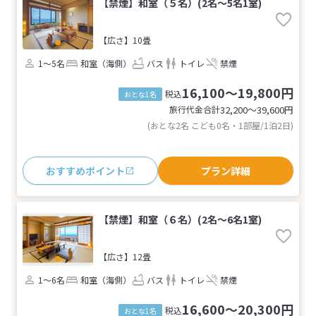
【禁煙】和室（５名）(2名～5名1室)
【広さ】10畳
1～5名
和室（海側）
バス
トイレ
禁煙
16,100～19,800円
税込
おとな1名
旅行代金合計
32,200〜39,600
円
(おとな2名 こども0名・1部屋/1泊2日)
おすすめポイント
プラン詳細
【禁煙】和室（６名）(2名～6名1室)
【広さ】12畳
1～6名
和室（海側）
バス
トイレ
禁煙
16,600～20,300円
税込
おとな1名