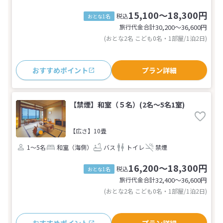
15,100～18,300円
税込
おとな1名
旅行代金合計
30,200〜36,600
円
(おとな2名 こども0名・1部屋/1泊2日)
おすすめポイント
プラン詳細
【禁煙】和室（５名）(2名～5名1室)
【広さ】10畳
1～5名
和室（海側）
バス
トイレ
禁煙
16,200～18,300円
税込
おとな1名
旅行代金合計
32,400〜36,600
円
(おとな2名 こども0名・1部屋/1泊2日)