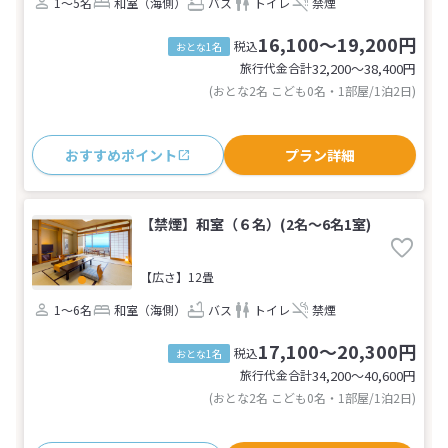
1～5名
和室（海側）
バス
トイレ
禁煙
16,100～19,200円
税込
おとな1名
旅行代金合計
32,200〜38,400
円
(おとな2名 こども0名・1部屋/1泊2日)
おすすめポイント
プラン詳細
【禁煙】和室（６名）(2名～6名1室)
【広さ】12畳
1～6名
和室（海側）
バス
トイレ
禁煙
17,100～20,300円
税込
おとな1名
旅行代金合計
34,200〜40,600
円
(おとな2名 こども0名・1部屋/1泊2日)