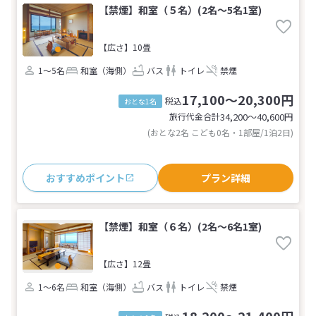
【禁煙】和室（５名）(2名～5名1室)
【広さ】10畳
1～5名
和室（海側）
バス
トイレ
禁煙
17,100～20,300円
税込
おとな1名
旅行代金合計
34,200〜40,600
円
(おとな2名 こども0名・1部屋/1泊2日)
おすすめポイント
プラン詳細
【禁煙】和室（６名）(2名～6名1室)
【広さ】12畳
1～6名
和室（海側）
バス
トイレ
禁煙