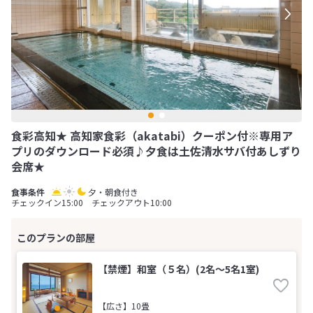
食彩高知★ 高知家食彩（akatabi）クーポン付※専用ア
プリのダウンロード必須♪夕食は土佐清水サバ付あしずり
会席★
夕・朝食付き
チェックイン15:00 チェックアウト10:00
【禁煙】和室（５名）(2名～5名1室)
【広さ】10畳