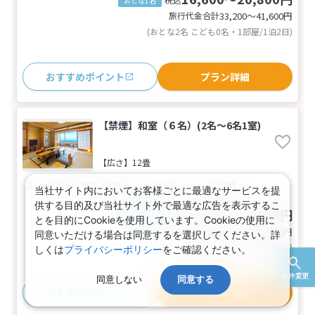
おとな1名
旅行代金合計
33,200〜41,600
円
(おとな2名 こども0名・1部屋/1泊2日)
おすすめポイント
プラン詳細
【禁煙】和室（６名）(2名～6名1室)
【広さ】12畳
1～6名
和室（海側）
バス
トイレ
禁煙
当社サイト内においてお客様ごとに最適なサービスを提
供する目的及び当社サイト外で最適な広告を表示するこ
17,600～21,900円
税込
おとな1名
とを目的にCookieを使用しています。Cookieの使用に
旅行代金合計
35,200〜43,800
円
同意いただける場合は同意するを選択してください。詳
(おとな2名 こども0名・1部屋/1泊2日)
しくは
プライバシーポリシー
をご確認ください。
条件変更
同意しない
同意する
おすすめポイント
プラン詳細