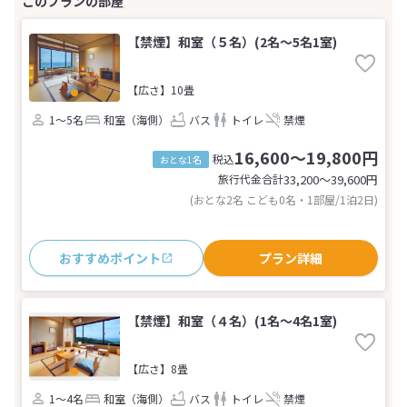
【禁煙】和室（５名）(2名～5名1室)
【広さ】10畳
1～5名
和室（海側）
バス
トイレ
禁煙
16,600～19,800円
税込
おとな1名
旅行代金合計
33,200〜39,600
円
(おとな2名 こども0名・1部屋/1泊2日)
おすすめポイント
プラン詳細
【禁煙】和室（４名）(1名～4名1室)
【広さ】8畳
1～4名
和室（海側）
バス
トイレ
禁煙