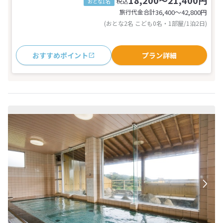
18,200～21,400円
税込
おとな1名
旅行代金合計
36,400〜42,800
円
(おとな2名 こども0名・1部屋/1泊2日)
おすすめポイント
プラン詳細