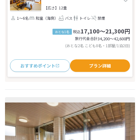
【広さ】12畳
1～6名
和室（海側）
バス
トイレ
禁煙
17,100～21,300円
税込
おとな1名
旅行代金合計
34,200〜42,600
円
(おとな2名 こども0名・1部屋/1泊2日)
おすすめポイント
プラン詳細