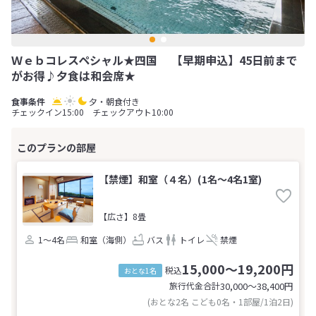
Ｗｅｂコレスペシャル★四国 【早期申込】45日前まで
がお得♪夕食は和会席★
夕・朝食付き
チェックイン15:00 チェックアウト10:00
【禁煙】和室（４名）(1名～4名1室)
【広さ】8畳
1～4名
和室（海側）
バス
トイレ
禁煙
15,000～19,200円
税込
おとな1名
旅行代金合計
30,000〜38,400
円
(おとな2名 こども0名・1部屋/1泊2日)