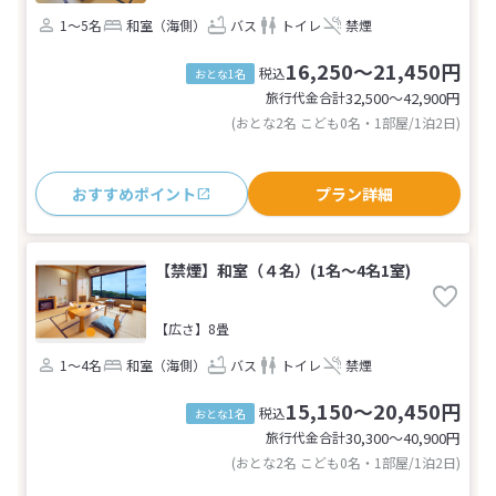
1～5名
和室（海側）
バス
トイレ
禁煙
16,250～21,450円
税込
おとな1名
旅行代金合計
32,500〜42,900
円
(おとな2名 こども0名・1部屋/1泊2日)
おすすめポイント
プラン詳細
【禁煙】和室（４名）(1名～4名1室)
【広さ】8畳
1～4名
和室（海側）
バス
トイレ
禁煙
15,150～20,450円
税込
おとな1名
旅行代金合計
30,300〜40,900
円
(おとな2名 こども0名・1部屋/1泊2日)