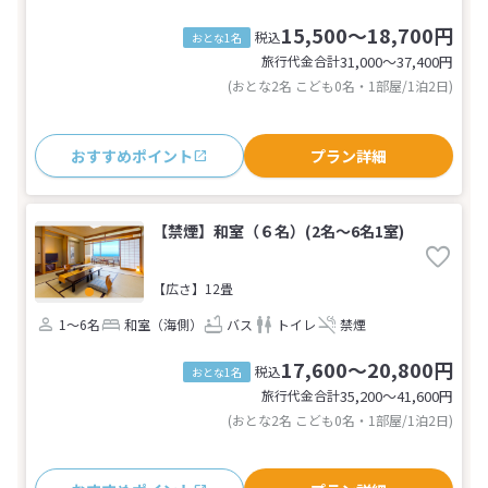
15,500～18,700円
税込
おとな1名
旅行代金合計
31,000〜37,400
円
(おとな2名 こども0名・1部屋/1泊2日)
おすすめポイント
プラン詳細
【禁煙】和室（６名）(2名～6名1室)
【広さ】12畳
1～6名
和室（海側）
バス
トイレ
禁煙
17,600～20,800円
税込
おとな1名
旅行代金合計
35,200〜41,600
円
(おとな2名 こども0名・1部屋/1泊2日)