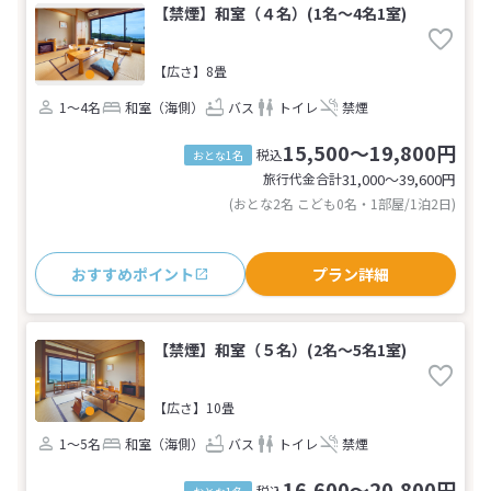
【禁煙】和室（４名）(1名～4名1室)
【広さ】8畳
1～4名
和室（海側）
バス
トイレ
禁煙
15,500～19,800円
税込
おとな1名
旅行代金合計
31,000〜39,600
円
(おとな2名 こども0名・1部屋/1泊2日)
おすすめポイント
プラン詳細
【禁煙】和室（５名）(2名～5名1室)
【広さ】10畳
1～5名
和室（海側）
バス
トイレ
禁煙
16,600～20,800円
税込