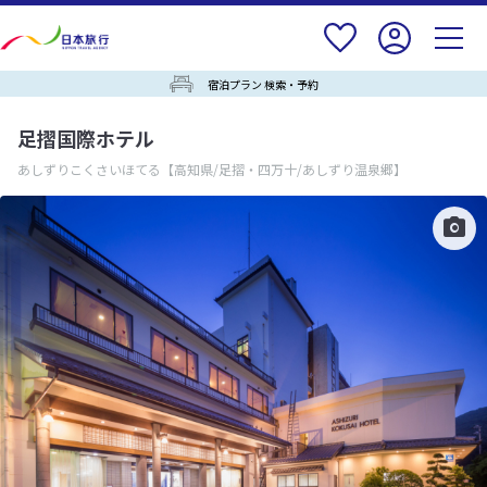
宿泊プラン 検索・予約
足摺国際ホテル
あしずりこくさいほてる
【高知県/足摺・四万十/あしずり温泉郷】