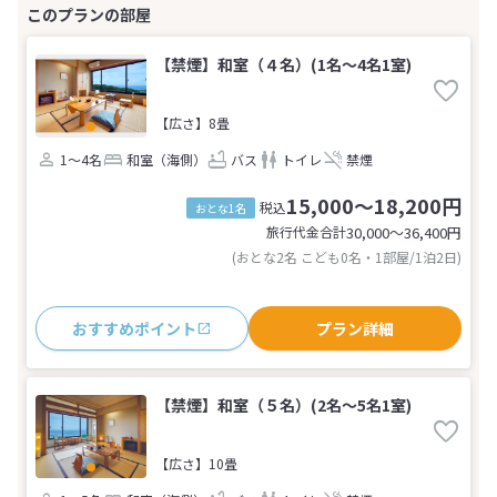
【禁煙】和室（４名）(1名～4名1室)
【広さ】8畳
1～4名
和室（海側）
バス
トイレ
禁煙
15,000～18,200円
税込
おとな1名
旅行代金合計
30,000〜36,400
円
(おとな2名 こども0名・1部屋/1泊2日)
おすすめポイント
プラン詳細
【禁煙】和室（５名）(2名～5名1室)
【広さ】10畳