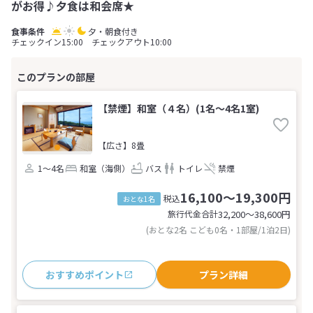
がお得♪夕食は和会席★
夕・朝食付き
チェックイン15:00 チェックアウト10:00
【禁煙】和室（４名）(1名～4名1室)
【広さ】8畳
1～4名
和室（海側）
バス
トイレ
禁煙
16,100～19,300円
税込
おとな1名
旅行代金合計
32,200〜38,600
円
(おとな2名 こども0名・1部屋/1泊2日)
おすすめポイント
プラン詳細