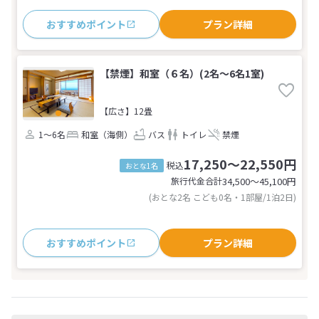
おすすめポイント
プラン詳細
【禁煙】和室（６名）(2名～6名1室)
【広さ】12畳
1～6名
和室（海側）
バス
トイレ
禁煙
17,250～22,550円
税込
おとな1名
旅行代金合計
34,500〜45,100
円
(おとな2名 こども0名・1部屋/1泊2日)
おすすめポイント
プラン詳細