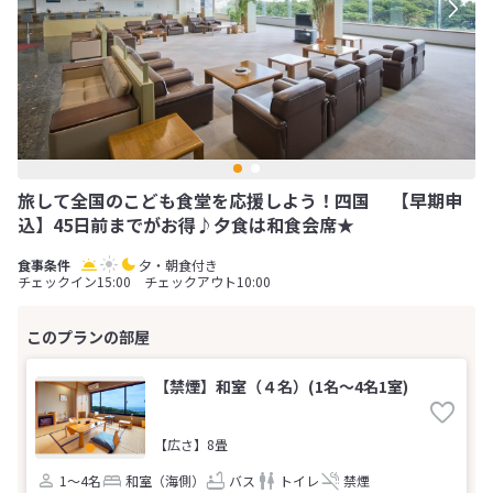
旅して全国のこども食堂を応援しよう！四国 【早期申
込】45日前までがお得♪夕食は和食会席★
夕・朝食付き
チェックイン15:00 チェックアウト10:00
【禁煙】和室（４名）(1名～4名1室)
【広さ】8畳
1～4名
和室（海側）
バス
トイレ
禁煙