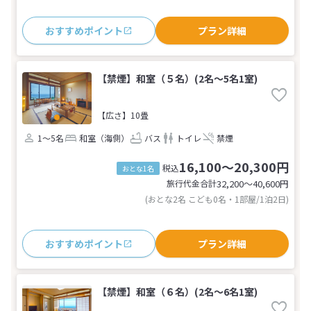
おすすめポイント
プラン詳細
【禁煙】和室（５名）(2名～5名1室)
【広さ】10畳
1～5名
和室（海側）
バス
トイレ
禁煙
16,100～20,300円
税込
おとな1名
旅行代金合計
32,200〜40,600
円
(おとな2名 こども0名・1部屋/1泊2日)
おすすめポイント
プラン詳細
【禁煙】和室（６名）(2名～6名1室)