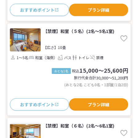
おすすめポイント
プラン詳細
【禁煙】和室（５名）(2名～5名1室)
【広さ】10畳
1～5名
和室（海側）
バス
トイレ
禁煙
15,000～25,600円
税込
おとな1名
旅行代金合計
30,000〜51,200
円
(おとな2名 こども0名・1部屋/1泊2日)
おすすめポイント
プラン詳細
【禁煙】和室（６名）(2名～6名1室)