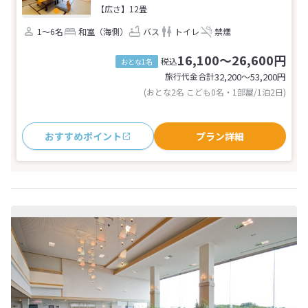
【広さ】12畳
1～6名
和室（海側）
バス
トイレ
禁煙
16,100～26,600円
税込
おとな1名
旅行代金合計
32,200〜53,200
円
(おとな2名 こども0名・1部屋/1泊2日)
おすすめポイント
プラン詳細