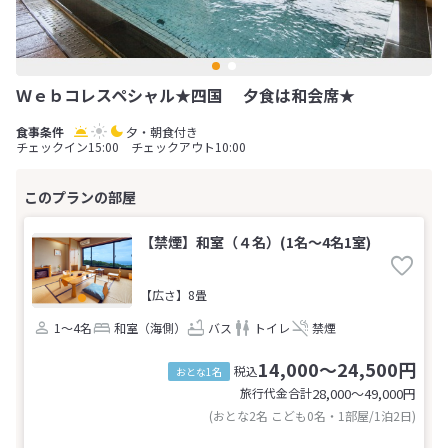
Ｗｅｂコレスペシャル★四国 夕食は和会席★
夕・朝食付き
チェックイン15:00 チェックアウト10:00
【禁煙】和室（４名）(1名～4名1室)
【広さ】8畳
1～4名
和室（海側）
バス
トイレ
禁煙
14,000～24,500円
税込
おとな1名
旅行代金合計
28,000〜49,000
円
(おとな2名 こども0名・1部屋/1泊2日)