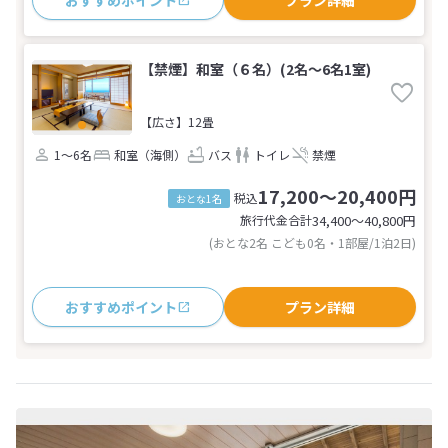
おすすめポイント
プラン詳細
【禁煙】和室（６名）(2名～6名1室)
【広さ】12畳
1～6名
和室（海側）
バス
トイレ
禁煙
17,200～20,400円
税込
おとな1名
旅行代金合計
34,400〜40,800
円
(おとな2名 こども0名・1部屋/1泊2日)
おすすめポイント
プラン詳細