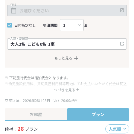
日程
日付指定なし
宿泊期間
泊
人数・部屋数
もっと見る
※ 下記旅行代金は宿泊代金となります。
※幼児施設使用料、貸切風呂利用料等現地にてお支払いいただく代金は税込
み表記となりますが、消費税増税に伴い代金が一部変更となる場合がござい
つづきを見る
ます。
空室状況：2026年08月05日（水）20:00現在
※表示されている旅行代金・プラン内容は一定時間ごとに更新されます。最
終確認画面でご確認ください。
お部屋
プラン
28
候補：
プラン
人気順