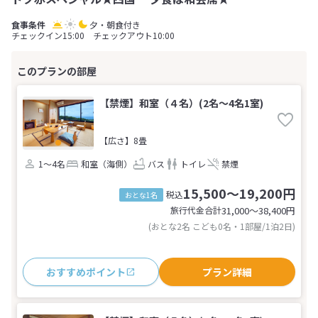
夕・朝食付き
チェックイン15:00 チェックアウト10:00
【禁煙】和室（４名）(2名～4名1室)
【広さ】8畳
1～4名
和室（海側）
バス
トイレ
禁煙
15,500～19,200円
税込
おとな1名
旅行代金合計
31,000〜38,400
円
(おとな2名 こども0名・1部屋/1泊2日)
おすすめポイント
プラン詳細