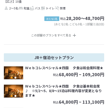
【広さ】10畳
2～5名
和室
バス
トイレ
禁煙
28,200～48,700円
税込
おとな1名
(おとな2名 こども0名・1部屋/1泊2日)
この部屋のプランをすべて見る
JR＋宿泊セットプラン
Ｗｅｂコレスペシャル★四国 夕食は和会席料理★
68,400
円 ~
109,200
円
税込
Ｗｅｂコレスペシャル★四国 夕食は基本和会席
♪ ※5/2～5、8/8～15泊は料理内容が変更となり
ます★
64,800
円 ~
113,100
円
税込