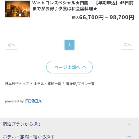
Ｗｅｂコレスペシャル★四国 【早期申込】45日前
までがお得♪夕食は和会席料理★
66,700
円 ~
98,700
円
税込
1
ページ上部へ
日本旅行トップ
ホテル・旅館一覧
道後舘/プラン一覧
宿泊プランから探す
北海道
ホテル・旅館・宿
から探す