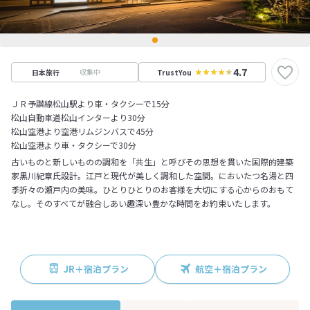
4.7
収集中
日本旅行
TrustYou
ＪＲ予讃線松山駅より車・タクシーで15分
松山自動車道松山インターより30分
松山空港より空港リムジンバスで45分
松山空港より車・タクシーで30分
古いものと新しいものの調和を「共生」と呼びその思想を貫いた国際的建築
家黒川紀章氏設計。江戸と現代が美しく調和した空間。においたつ名湯と四
季折々の瀬戸内の美味。ひとりひとりのお客様を大切にする心からのおもて
なし。そのすべてが融合しあい趣深い豊かな時間をお約束いたします。
JR＋宿泊プラン
航空＋宿泊プラン