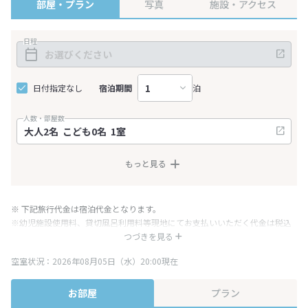
部屋・プラン
写真
施設・アクセス
日程
日付指定なし
宿泊期間
泊
人数・部屋数
もっと見る
※ 下記旅行代金は宿泊代金となります。
※幼児施設使用料、貸切風呂利用料等現地にてお支払いいただく代金は税込
み表記となりますが、消費税増税に伴い代金が一部変更となる場合がござい
つづきを見る
ます。
空室状況：2026年08月05日（水）20:00現在
※表示されている旅行代金・プラン内容は一定時間ごとに更新されます。最
終確認画面でご確認ください。
お部屋
プラン