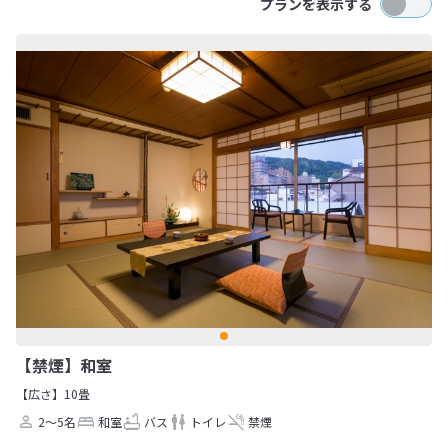
プランを表示する
【禁煙】和室
【広さ】10畳
2～5名
和室
バス
トイレ
禁煙