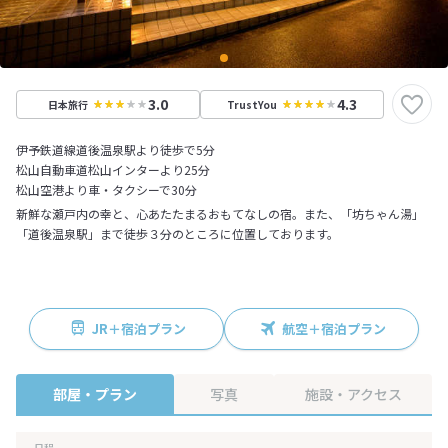
3.0
4.3
日本旅行
TrustYou
伊予鉄道線道後温泉駅より徒歩で5分
松山自動車道松山インターより25分
松山空港より車・タクシーで30分
新鮮な瀬戸内の幸と、心あたたまるおもてなしの宿。また、「坊ちゃん湯」
「道後温泉駅」まで徒歩３分のところに位置しております。
JR＋宿泊プラン
航空＋宿泊プラン
部屋・プラン
写真
施設・アクセス
日程