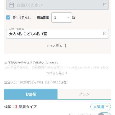
日付指定なし
宿泊期間
泊
人数・部屋数
もっと見る
※ 下記旅行代金は宿泊代金となります。
※幼児施設使用料、貸切風呂利用料等現地にてお支払いいただく代金は税込
み表記となりますが、消費税増税に伴い代金が一部変更となる場合がござい
つづきを見る
ます。
空室状況：2026年08月09日（日）08:00現在
※表示されている旅行代金・プラン内容は一定時間ごとに更新されます。最
終確認画面でご確認ください。
お部屋
プラン
1
候補：
部屋タイプ
人気順