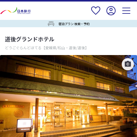
宿泊プラン 検索・予約
道後グランドホテル
どうごぐらんどほてる
【愛媛県/松山・道後/道後】