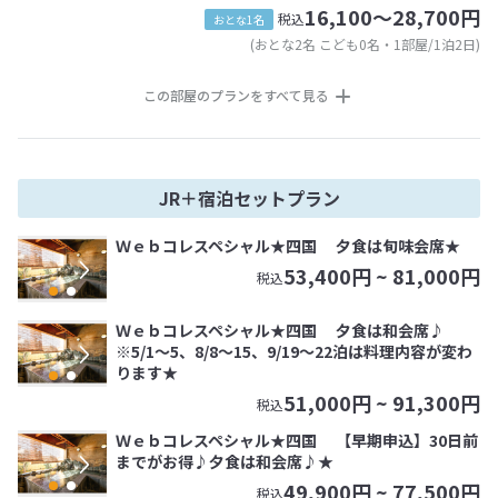
16,100～28,700円
税込
おとな1名
(おとな2名 こども0名・1部屋/1泊2日)
この部屋のプランをすべて見る
JR＋宿泊セットプラン
Ｗｅｂコレスペシャル★四国 夕食は旬味会席★
53,400
円 ~
81,000
円
税込
Ｗｅｂコレスペシャル★四国 夕食は和会席♪
※5/1～5、8/8～15、9/19～22泊は料理内容が変わ
ります★
51,000
円 ~
91,300
円
税込
Ｗｅｂコレスペシャル★四国 【早期申込】30日前
までがお得♪夕食は和会席♪★
49,900
円 ~
77,500
円
税込