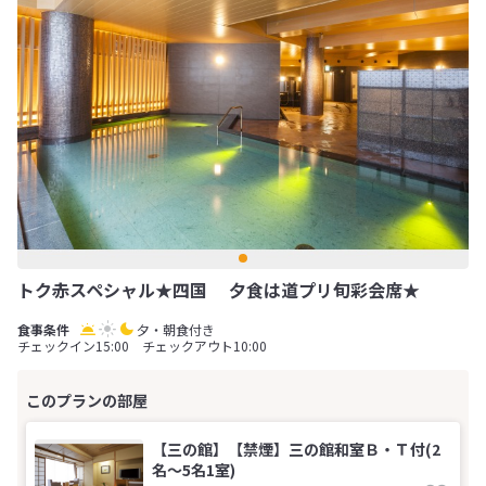
トク赤スペシャル★四国 夕食は道プリ旬彩会席★
夕・朝食付き
チェックイン15:00 チェックアウト10:00
【三の館】【禁煙】三の館和室Ｂ・Ｔ付(2
名～5名1室)