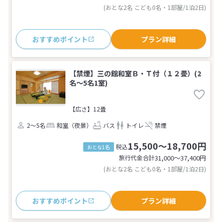
(おとな2名 こども0名・1部屋/1泊2日)
おすすめポイント
プラン詳細
【禁煙】三の館和室Ｂ・Ｔ付（１２畳）(2
名～5名1室)
【広さ】12畳
2～5名
和室（夜景）
バス
トイレ
禁煙
15,500～18,700円
税込
おとな1名
旅行代金合計
31,000〜37,400
円
(おとな2名 こども0名・1部屋/1泊2日)
おすすめポイント
プラン詳細