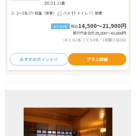
【広さ】12畳
2～5名
和室（夜景）
バス
トイレ
禁煙
14,500～21,900円
税込
おとな1名
旅行代金合計
29,000〜43,800
円
(おとな2名 こども0名・1部屋/1泊2日)
おすすめポイント
プラン詳細