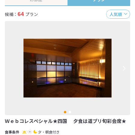
64
候補：
プラン
人気順
Ｗｅｂコレスペシャル★四国 夕食は道プリ旬彩会席★
夕・朝食付き