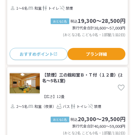
1～6名
和室
トイレ
禁煙
19,300～28,500円
税込
おとな1名
旅行代金合計
38,600〜57,000
円
(おとな2名 こども0名・1部屋/1泊2日)
おすすめポイント
プラン詳細
【禁煙】三の館和室Ｂ・Ｔ付（１２畳）(2
名～5名1室)
【広さ】12畳
2～5名
和室（夜景）
バス
トイレ
禁煙
20,300～29,500円
税込
おとな1名
旅行代金合計
40,600〜59,000
円
(おとな2名 こども0名・1部屋/1泊2日)