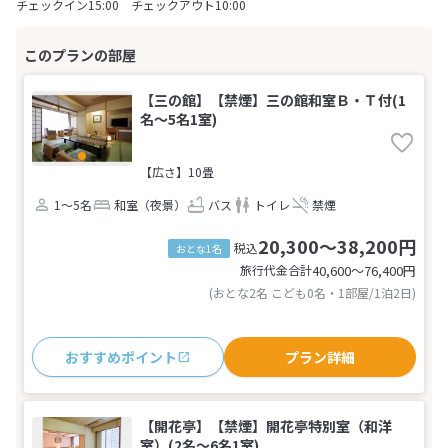
チェックイン15:00 チェックアウト10:00
【三の館】【禁煙】三の館和室Ｂ・Ｔ付(1
名～5名1室)
【広さ】10畳
1～5名
和室（夜景）
バス
トイレ
禁煙
20,300～38,200円
税込
おとな1名
旅行代金合計
40,600〜76,400
円
(おとな2名 こども0名・1部屋/1泊2日)
おすすめポイント
プラン詳細
【開花亭】【禁煙】開花亭特別室（和洋
室）(2名～6名1室)