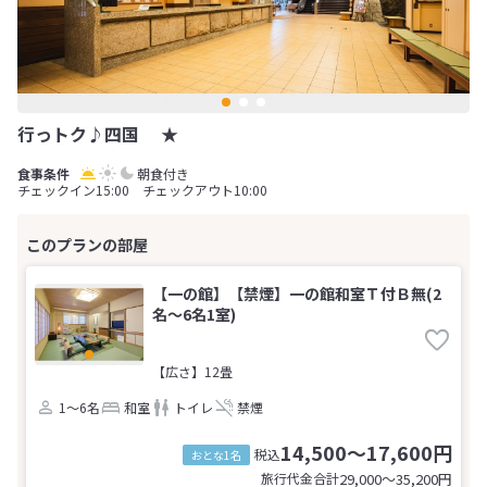
行っトク♪四国 ★
朝食付き
チェックイン15:00 チェックアウト10:00
【一の館】【禁煙】一の館和室Ｔ付Ｂ無(2
名～6名1室)
【広さ】12畳
1～6名
和室
トイレ
禁煙
14,500～17,600円
税込
おとな1名
旅行代金合計
29,000〜35,200
円