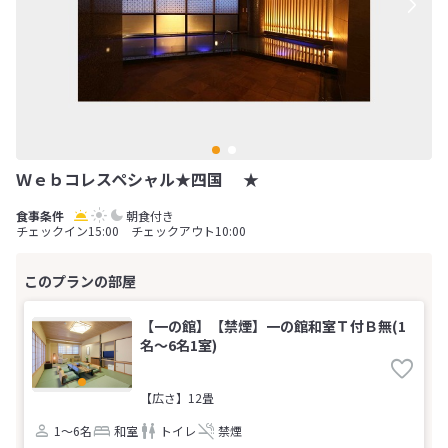
Ｗｅｂコレスペシャル★四国 ★
朝食付き
チェックイン15:00 チェックアウト10:00
【一の館】【禁煙】一の館和室Ｔ付Ｂ無(1
名～6名1室)
【広さ】12畳
1～6名
和室
トイレ
禁煙