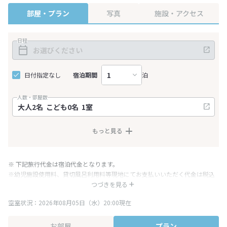
部屋・プラン
写真
施設・アクセス
日程
日付指定なし
宿泊期間
泊
人数・部屋数
もっと見る
※ 下記旅行代金は宿泊代金となります。
※幼児施設使用料、貸切風呂利用料等現地にてお支払いいただく代金は税込
み表記となりますが、消費税増税に伴い代金が一部変更となる場合がござい
つづきを見る
ます。
空室状況：2026年08月05日（水）20:00現在
※表示されている旅行代金・プラン内容は一定時間ごとに更新されます。最
終確認画面でご確認ください。
お部屋
プラン