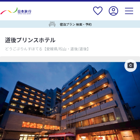
宿泊プラン 検索・予約
道後プリンスホテル
どうごぷりんすほてる
【愛媛県/松山・道後/道後】