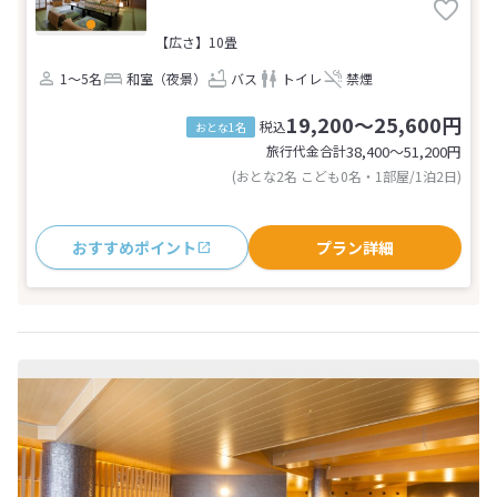
【広さ】10畳
1～5名
和室（夜景）
バス
トイレ
禁煙
19,200～25,600円
税込
おとな1名
旅行代金合計
38,400〜51,200
円
(おとな2名 こども0名・1部屋/1泊2日)
おすすめポイント
プラン詳細