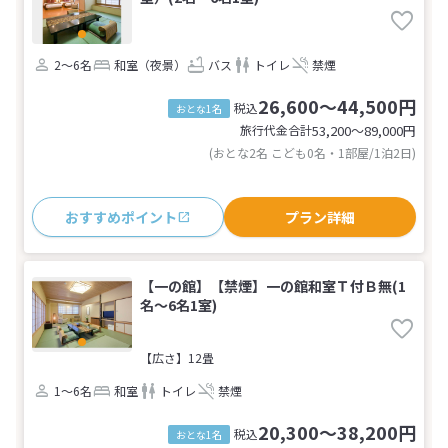
2～6名
和室（夜景）
バス
トイレ
禁煙
26,600～44,500円
税込
おとな1名
旅行代金合計
53,200〜89,000
円
(おとな2名 こども0名・1部屋/1泊2日)
おすすめポイント
プラン詳細
【一の館】【禁煙】一の館和室Ｔ付Ｂ無(1
名～6名1室)
【広さ】12畳
1～6名
和室
トイレ
禁煙
20,300～38,200円
税込
おとな1名