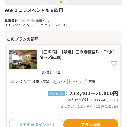
Ｗｅｂコレスペシャル★四国 －
食事なし
チェックイン15:00 チェックアウト10:00
【三の館】【禁煙】三の館和室Ｂ・Ｔ付(1
名～5名1室)
【広さ】10畳
1～5名
和室（夜景）
バス
トイレ
禁煙
13,400～20,800円
税込
おとな1名
旅行代金合計
26,800〜41,600
円
(おとな2名 こども0名・1部屋/1泊2日)
おすすめポイント
プラン詳細