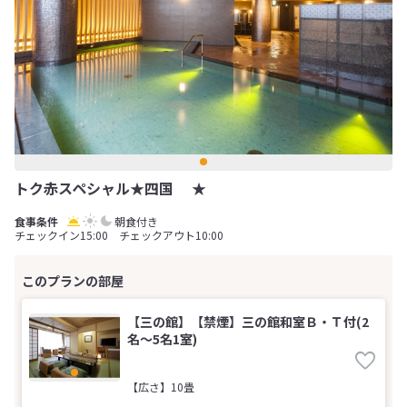
トク赤スペシャル★四国 ★
朝食付き
チェックイン15:00 チェックアウト10:00
【三の館】【禁煙】三の館和室Ｂ・Ｔ付(2
名～5名1室)
【広さ】10畳