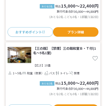
15,000～22,400円
税込
おとな1名
旅行代金合計
30,000〜44,800
円
(おとな2名 こども0名・1部屋/1泊2日)
おすすめポイント
プラン詳細
【三の館】【禁煙】三の館和室Ｂ・Ｔ付(1
名～5名1室)
【広さ】10畳
1～5名
和室（夜景）
バス
トイレ
禁煙
15,000～22,400円
税込
おとな1名
旅行代金合計
30,000〜44,800
円
(おとな2名 こども0名・1部屋/1泊2日)