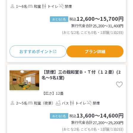
1～6名
和室
トイレ
禁煙
12,600～15,700円
税込
おとな1名
旅行代金合計
25,200〜31,400
円
(おとな2名 こども0名・1部屋/1泊2日)
おすすめポイント
プラン詳細
【禁煙】三の館和室Ｂ・Ｔ付（１２畳）(2
名～5名1室)
【広さ】12畳
2～5名
和室（夜景）
バス
トイレ
禁煙
13,600～14,600円
税込
おとな1名
旅行代金合計
27,200〜29,200
円
(おとな2名 こども0名・1部屋/1泊2日)