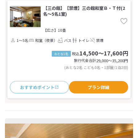
【三の館】【禁煙】三の館和室Ｂ・Ｔ付(2
名～5名1室)
【広さ】10畳
1～5名
和室（夜景）
バス
トイレ
禁煙
14,500～17,600円
税込
おとな1名
旅行代金合計
29,000〜35,200
円
(おとな2名 こども0名・1部屋/1泊2日)
おすすめポイント
プラン詳細