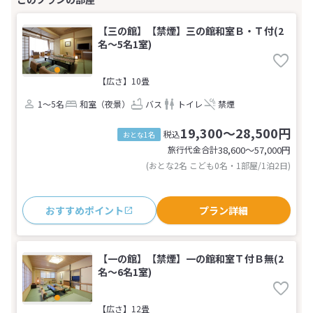
【三の館】【禁煙】三の館和室Ｂ・Ｔ付(2
名～5名1室)
【広さ】10畳
1～5名
和室（夜景）
バス
トイレ
禁煙
19,300～28,500円
税込
おとな1名
旅行代金合計
38,600〜57,000
円
(おとな2名 こども0名・1部屋/1泊2日)
おすすめポイント
プラン詳細
【一の館】【禁煙】一の館和室Ｔ付Ｂ無(2
名～6名1室)
【広さ】12畳