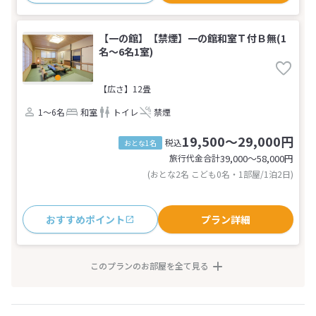
【一の館】【禁煙】一の館和室Ｔ付Ｂ無(1
名～6名1室)
【広さ】12畳
1～6名
和室
トイレ
禁煙
19,500～29,000円
税込
おとな1名
旅行代金合計
39,000〜58,000
円
(おとな2名 こども0名・1部屋/1泊2日)
おすすめポイント
プラン詳細
このプランのお部屋を全て見る