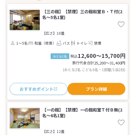
【三の館】【禁煙】三の館和室Ｂ・Ｔ付(2
名～5名1室)
【広さ】10畳
1～5名
和室（夜景）
バス
トイレ
禁煙
12,600～15,700円
税込
おとな1名
旅行代金合計
25,200〜31,400
円
(おとな2名 こども0名・1部屋/1泊2日)
おすすめポイント
プラン詳細
【一の館】【禁煙】一の館和室Ｔ付Ｂ無(2
名～6名1室)
【広さ】12畳