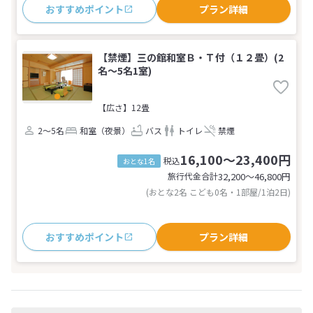
おすすめポイント
プラン詳細
【禁煙】三の館和室Ｂ・Ｔ付（１２畳）(2
名～5名1室)
【広さ】12畳
2～5名
和室（夜景）
バス
トイレ
禁煙
16,100～23,400円
税込
おとな1名
旅行代金合計
32,200〜46,800
円
(おとな2名 こども0名・1部屋/1泊2日)
おすすめポイント
プラン詳細