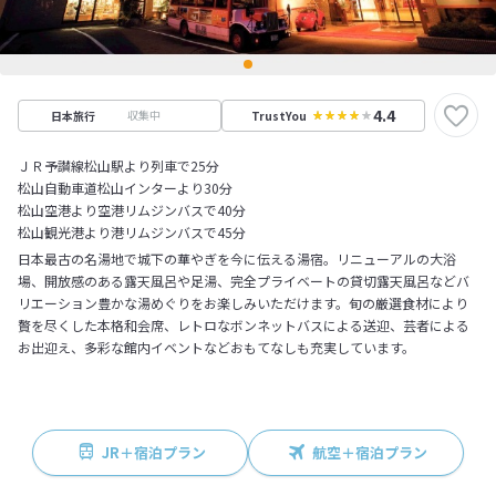
4.4
収集中
日本旅行
TrustYou
ＪＲ予讃線松山駅より列車で25分
松山自動車道松山インターより30分
松山空港より空港リムジンバスで40分
松山観光港より港リムジンバスで45分
日本最古の名湯地で城下の華やぎを今に伝える湯宿。リニューアルの大浴
場、開放感のある露天風呂や足湯、完全プライベートの貸切露天風呂などバ
リエーション豊かな湯めぐりをお楽しみいただけます。旬の厳選食材により
贅を尽くした本格和会席、レトロなボンネットバスによる送迎、芸者による
お出迎え、多彩な館内イベントなどおもてなしも充実しています。
JR＋宿泊プラン
航空＋宿泊プラン