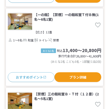
【一の館】【禁煙】一の館和室Ｔ付Ｂ無(1
名～6名1室)
【広さ】12畳
1～6名
和室
トイレ
禁煙
13,400～20,800円
税込
おとな1名
旅行代金合計
26,800〜41,600
円
(おとな2名 こども0名・1部屋/1泊2日)
おすすめポイント
プラン詳細
【禁煙】三の館和室Ｂ・Ｔ付（１２畳）(2
名～5名1室)