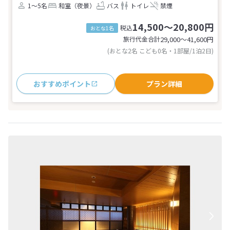
1～5名
和室（夜景）
バス
トイレ
禁煙
14,500～20,800円
税込
おとな1名
旅行代金合計
29,000〜41,600
円
(おとな2名 こども0名・1部屋/1泊2日)
おすすめポイント
プラン詳細