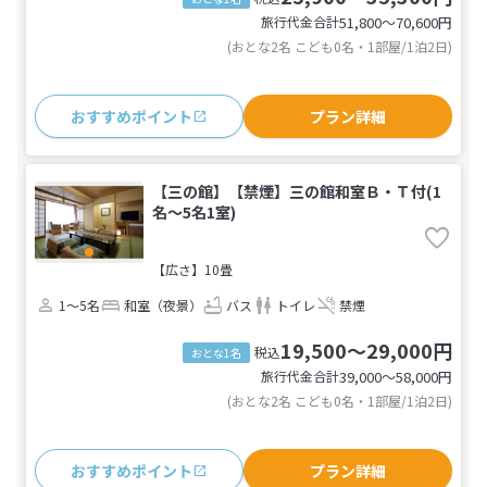
旅行代金合計
51,800〜70,600
円
(おとな2名 こども0名・1部屋/1泊2日)
おすすめポイント
プラン詳細
【三の館】【禁煙】三の館和室Ｂ・Ｔ付(1
名～5名1室)
【広さ】10畳
1～5名
和室（夜景）
バス
トイレ
禁煙
19,500～29,000円
税込
おとな1名
旅行代金合計
39,000〜58,000
円
(おとな2名 こども0名・1部屋/1泊2日)
おすすめポイント
プラン詳細