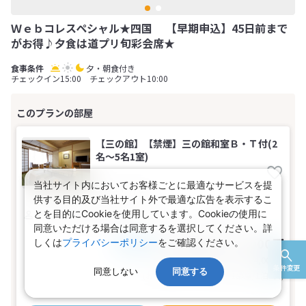
Ｗｅｂコレスペシャル★四国 【早期申込】45日前まで
がお得♪夕食は道プリ旬彩会席★
夕・朝食付き
チェックイン15:00 チェックアウト10:00
【三の館】【禁煙】三の館和室Ｂ・Ｔ付(2
名～5名1室)
当社サイト内においてお客様ごとに最適なサービスを提
【広さ】10畳
供する目的及び当社サイト外で最適な広告を表示するこ
とを目的にCookieを使用しています。Cookieの使用に
1～5名
和室（夜景）
バス
トイレ
禁煙
同意いただける場合は同意するを選択してください。詳
19,600～27,000円
しくは
プライバシーポリシー
をご確認ください。
税込
おとな1名
旅行代金合計
39,200〜54,000
円
条件変更
同意しない
同意する
(おとな2名 こども0名・1部屋/1泊2日)