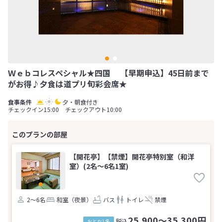
Ｗｅｂコレスペシャル★四国 【早期申込】45日前まで
がお得♪夕食は道プリ旬彩会席★
夕・朝食付き
チェックイン15:00 チェックアウト10:00
【開花亭】【禁煙】開花亭特別室（和洋
室）(2名～6名1室)
2～6名
和室（夜景）
バス
トイレ
禁煙
25,900～35,300円
税込
おとな1名