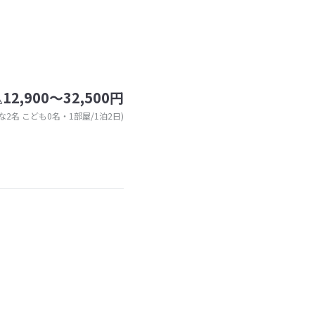
12,900～32,500円
込
な2名 こども0名・1部屋/1泊2日)