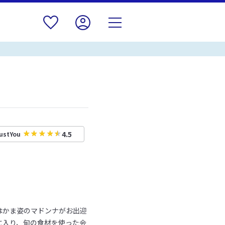
4.5
ustYou
はかま姿のマドンナがお出迎
に入り、旬の食材を使った会