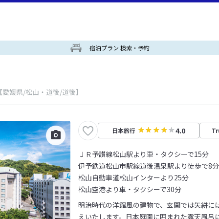
宿泊プラン 検索・予約
【愛媛県/松山・道後/道後】
4.0
日本旅行
Tr
ＪＲ予讃線松山駅より車・タクシーで15分
伊予鉄道松山市駅線道後温泉駅より徒歩で8分
松山自動車道松山インターより25分
松山空港より車・タクシーで30分
明治時代の洋館風の建物で、玄関では矢絣に
えいたします。日本庭園に囲まれた露天風呂