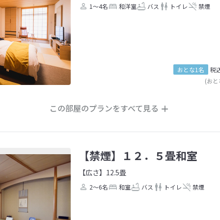
1～4名
和洋室
バス
トイレ
禁煙
おとな1名
税
(おと
この部屋のプランをすべて見る
【禁煙】１２．５畳和室
【広さ】12.5畳
2～6名
和室
バス
トイレ
禁煙