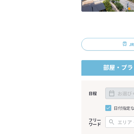
J
部屋・プラ
日程
日付指定
フリー
ワード