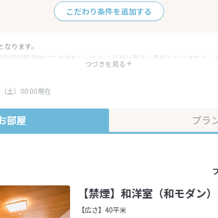
こだわり条件を追加する
となります。
呂利用料等現地にてお支払いいただく代金は税込み表記となりますが、
つづきを見る
す。
・プラン内容は一定時間ごとに更新されます。最終確認画面でご確認く
（土）00:00現在
お部屋
プラ
【禁煙】和洋室（和モダン）
【広さ】40平米