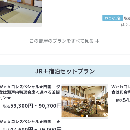
おとな1名
税
(おと
この部屋のプランをすべて見る
JR＋宿泊セットプラン
Ｗｅｂコレスペシャル★四国 夕
Ｗｅｂコ
食は瀬戸内特選会席＜選べる釜飯
食は和会
付＞★
54
税込
59,300
円 ~
90,700
円
税込
Ｗｅｂコレスペシャル★四国 ★
47,600
円 ~
79,000
円
税込