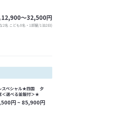
12,900～32,500円
込
な2名 こども0名・1部屋/1泊2日)
レスペシャル★四国 夕
席＜選べる釜飯付＞★
,500
円 ~
85,900
円