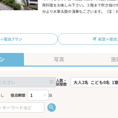
席料理をお楽しみ下さい。３階まで吹き抜け
分より水軍太鼓の演奏もございます。（注：
R＋宿泊プラン
航空＋宿泊
ン
写真
施
人数・
部屋数
なし
宿泊期間
泊