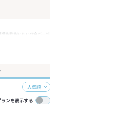
消費税増税に伴い代金が一部
ださい。
ン
人気順
プランを表示する