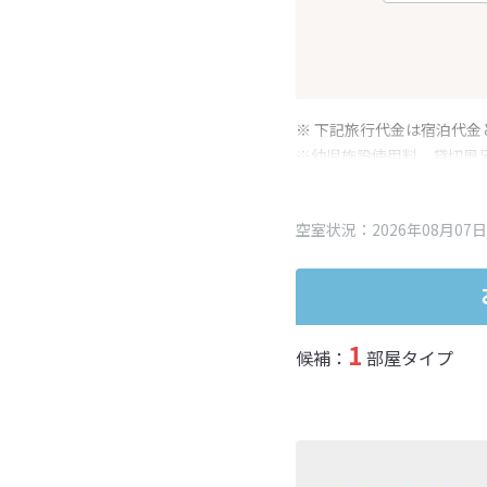
※ 下記旅行代金は宿泊代金
※幼児施設使用料、貸切風
変更となる場合がございま
※表示されている旅行代金
空室状況：2026年08月07日
1
候補：
部屋タイプ