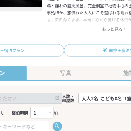
湯と離れの露天風呂、完全個室で地物中心の
事処ほか、旅慣れた大人にこそ選ばれる隠れ
ま、気の向くまま、本当に心から寛げる休日
もっと見る
R＋宿泊プラン
航空＋宿泊
ン
写真
施
人数・
部屋数
なし
宿泊期間
泊