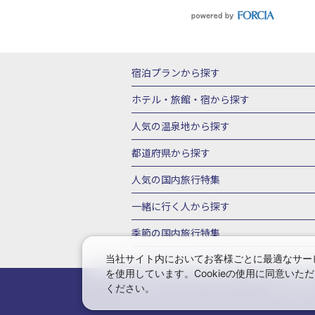
宿泊プランから探す
北海道
東北
青森県
岩手県
宮城
ホテル・旅館・宿
から探す
栃木県
群馬県
北陸
富山県
石川
北海道ホテル・旅館
青森県ホテ
人気の温泉地
から探す
三重県
近畿
滋賀県
京都府
大阪
山形県ホテル・旅館
福島県ホテル・旅
北海道
湯の川温泉(北海道)
定山渓温
都道府県から探す
岡山県
広島県
鳥取県
島根県
山
千葉県ホテル・旅館
茨城県ホテル・旅
川湯温泉(北海道)
層雲峡温泉(北海道)
北海道旅行・ツアー
東北
青
人気の国内旅行特集
石川県ホテル・旅館
福井県ホテル・旅
鳴子温泉(宮城)
秋保温泉(宮城)
飯坂
山形旅行・ツアー
福島旅行・ツアー
静岡県ホテル・旅館
岐阜県ホテル・旅
東京ディズニーリゾート®への旅
ユニ
一緒に行く人
から探す
鬼怒川温泉(栃木)
川治温泉(栃木)
湯
茨城旅行・ツアー
栃木旅行・ツアー
京都府ホテル・旅館
大阪府ホテル・旅
伊豆箱根
箱根湯本温泉(神奈川)
強羅
一人旅 国内版
家族・子連れ旅行 国内
季節の国内旅行特集
甲信越
山梨旅行・ツアー
新潟旅行・
徳島県ホテル・旅館
高知県ホテル・旅
堂ヶ島温泉(静岡)
甲信越
河口湖温泉(
愛知旅行・ツアー
三重旅行・ツアー
桜・お花見特集
ゴールデンウィーク（
当社サイト内においてお客様ごとに最適なサービ
広島県ホテル・旅館
鳥取県ホテル・旅
白骨温泉(長野)
湯田中渋温泉(長野)
を使用しています。Cookieの使用に同意い
奈良旅行・ツアー
和歌山旅行・ツアー
9月の国内旅行
10月の国内旅行
11
佐賀県ホテル・旅館
長崎県ホテル・旅
有馬温泉(兵庫)
城崎温泉(兵庫)
湯村
ください。
会社情報
プライバシーポリシー
旅行業登録
中国
岡山旅行・ツアー
広島旅行・ツ
1月の国内旅行
2月の国内旅行
3月
鹿児島県ホテル・旅館
沖縄県ホテル・
長門湯本(山口)
四国
こんぴら温泉(香
福岡旅行・ツアー
佐賀旅行・ツアー