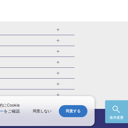
千葉県
茨城県
岐阜県
愛知県
・旅館
愛媛県
中国
ル・旅館
北海道)
鹿児島県
沖縄県
・旅館
やま温泉(山形)
ツアー
ル・旅館
福井)
関東
千葉旅行・ツアー
・旅館
四万温泉(群馬)
福井旅行・ツアー
館
熱川温泉(静岡)
 国内版
ツアー
・旅館
部温泉(山梨)
兵庫旅行・ツアー
国内旅行
Cookie
・旅館
関西
ー
をご確認
同意しない
同意する
愛媛旅行・ツアー
国内旅行
)
玉造温泉(島根)
システムメンテナンスの
お知らせ
サイトマップ
条件変更
九州
野温泉(佐賀)
・ツアー