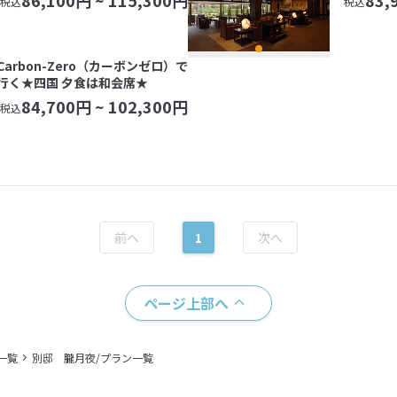
86,100
円 ~
115,300
円
83,
税込
税込
Carbon-Zero（カーボンゼロ）で
行く★四国 夕食は和会席★
84,700
円 ~
102,300
円
税込
1
ページ上部へ
一覧
別邸 朧月夜/プラン一覧