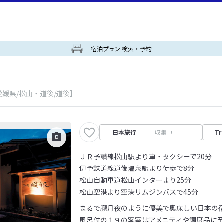
宿泊プラン 検索・予約
愛媛県/松山・道後/道後】
日本旅行
収集中
Tr
ＪＲ予讃線松山駅より車・タクシーで20分
伊予鉄道線道後温泉駅より徒歩で8分
松山自動車道松山インターより25分
松山空港より空港リムジンバスで45分
まるで朧月夜のように優美で奥床しい日本の
風呂付の１９の客室はアメニティや調度品に