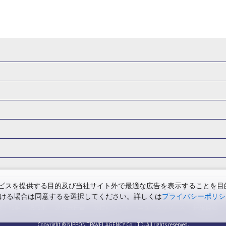
県
秋田県
山形県
福島県
関東
東京都
神奈川県
埼玉県
県
福井県
甲信越
山梨県
新潟県
長野県
東海
静岡県
ル・旅館
岩手県ホテル・旅館
宮城県ホテル・旅館
秋田県ホテル
府
兵庫県
奈良県
和歌山県
四国
徳島県
高知県
香川県
館
東京都ホテル・旅館
神奈川県ホテル・旅館
埼玉県ホテ
泉(北海道)
十勝川温泉(北海道)
阿寒湖温泉(北海道)
洞爺湖温泉(
口県
九州
福岡県
佐賀県
長崎県
熊本県
大分県
宮崎県
館
栃木県ホテル・旅館
群馬県ホテル・旅館
富山県ホテル
知床温泉(北海道)
東北
花巻温泉(岩手)
蔵王温泉(山形)
かみの
森旅行・ツアー
岩手旅行・ツアー
宮城旅行・ツアー
秋田旅行・
館
山梨県ホテル・旅館
新潟県ホテル・旅館
長野県ホテ
温泉(福島)
北陸
和倉温泉(石川)
宇奈月温泉(富山)
あわら温泉(
関東
東京旅行・ツアー
神奈川旅行・ツアー
埼玉旅行・ツアー
館
愛知県ホテル・旅館
三重県ホテル・旅館
滋賀県ホテル
バーサル・スタジオ・ジャパンへの旅
温泉旅行
日帰り旅行
西川温泉(栃木)
草津温泉(群馬)
万座温泉(群馬)
伊香保温泉(群馬)
群馬旅行・ツアー
北陸
富山旅行・ツアー
石川旅行・ツアー
館
兵庫県ホテル・旅館
奈良県ホテル・旅館
和歌山県ホテル・旅
温泉(神奈川)
湯河原温泉(神奈川)
熱海温泉(静岡)
伊東温泉(静岡)
版
カップル・夫婦旅行 国内版
女子旅 国内版
卒業旅行・学生旅行
ツアー
長野旅行・ツアー
東海
静岡旅行・ツアー
岐阜旅行・
館
香川県ホテル・旅館
愛媛県ホテル・旅館
岡山県ホテル
山梨)
富士山石和温泉(山梨)
西山温泉(山梨)
瀬波温泉(新潟)
下
関西
滋賀旅行・ツアー
京都旅行・ツアー
大阪旅行・ツアー
GW）の国内旅行
夏休み・お盆の国内旅行
7月の国内旅行
8月の
スを提供する目的及び当社サイト外で最適な広告を表示することを目的に
館
島根県ホテル・旅館
山口県ホテル・旅館
福岡県ホテル
昼神温泉(長野)
東海
浜名湖かんざんじ温泉(静岡)
下呂温泉(岐阜)
ただける場合は同意するを選択してください。詳しくは
プライバシーポリシ
四国
徳島旅行・ツアー
高知旅行・ツアー
香川旅行・ツアー
月の国内旅行
紅葉旅行
クリスマスの国内旅行
年末年始・お正月の
館
熊本県ホテル・旅館
大分県ホテル・旅館
宮崎県ホテル・旅館
温泉(兵庫)
白浜温泉(和歌山)
中国
三朝温泉(鳥取)
皆生温泉(鳥取
票・約款
規約集
旅行条件書
商標について
ニュースリリース
採用情報
アー
鳥取旅行・ツアー
島根旅行・ツアー
山口旅行・ツアー
の国内旅行
旅館
川)
道後温泉(愛媛)
九州
雲仙温泉(長崎)
黒川温泉(熊本)
嬉
長崎旅行・ツアー
Copyright © NIPPON TRAVEL AGENCY Co.,LTD. All rights reserved.
熊本旅行・ツアー
大分旅行・ツアー
宮崎旅行