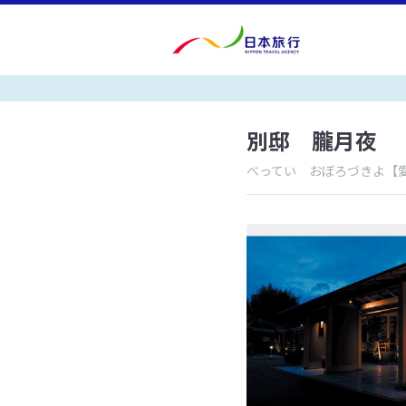
別邸 朧月夜
べってい おぼろづきよ
【