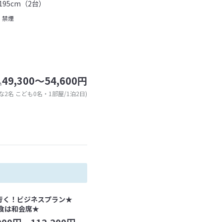
95cm（2台）
禁煙
49,300～54,600円
込
な2名 こども0名・1部屋/1泊2日)
行く！ビジネスプラン★
食は和会席★