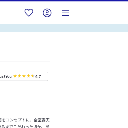
4.7
ustYou
宿をコンセプトに、全室露天
至るまでこだわったほか、足