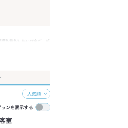
消費税増税に伴い代金が一部
ださい。
ン
人気順
プランを表示する
客室