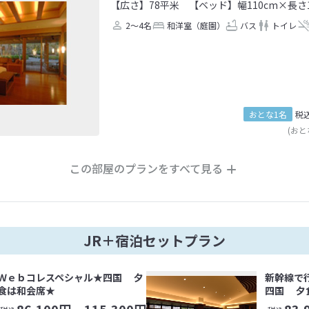
【広さ】78平米
【ベッド】幅110cm×長さ1
2～4名
和洋室（庭園）
バス
トイレ
おとな1名
税
(おと
この部屋のプランをすべて見る
JR＋宿泊セットプラン
Ｗｅｂコレスペシャル★四国 夕
新幹線で
食は和会席★
四国 夕