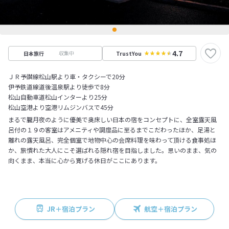
4.7
収集中
日本旅行
TrustYou
ＪＲ予讃線松山駅より車・タクシーで20分
伊予鉄道線道後温泉駅より徒歩で8分
松山自動車道松山インターより25分
松山空港より空港リムジンバスで45分
まるで朧月夜のように優美で奥床しい日本の宿をコンセプトに、全室露天風
呂付の１９の客室はアメニティや調度品に至るまでこだわったほか、足湯と
離れの露天風呂、完全個室で地物中心の会席料理を味わって頂ける食事処ほ
か、旅慣れた大人にこそ選ばれる隠れ宿を目指しました。思いのまま、気の
向くまま、本当に心から寛げる休日がここにあります。
JR＋宿泊プラン
航空＋宿泊プラン