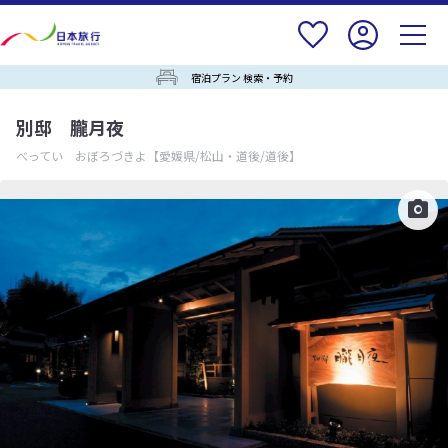
宿泊プラン 検索・予約
別邸 朧月夜
べってい おぼろづきよ
【愛媛県/松山・道後/道後】