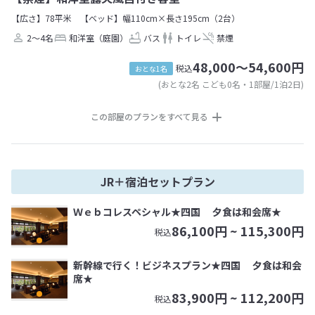
【広さ】78平米
【ベッド】幅110cm×長さ195cm（2台）
2～4名
和洋室（庭園）
バス
トイレ
禁煙
48,000～54,600円
税込
おとな1名
(おとな2名 こども0名・1部屋/1泊2日)
この部屋のプランをすべて見る
JR＋宿泊セットプラン
Ｗｅｂコレスペシャル★四国 夕食は和会席★
86,100
円 ~
115,300
円
税込
新幹線で行く！ビジネスプラン★四国 夕食は和会
席★
83,900
円 ~
112,200
円
税込