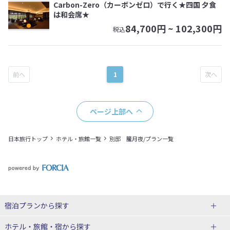
Carbon-Zero（カーボンゼロ）で行く★四国 夕食
は和会席★
84,700
円 ~
102,300
円
税込
1
ページ上部へ
日本旅行トップ
ホテル・旅館一覧
別邸 朧月夜/プラン一覧
宿泊プランから探す
北海道
ホテル・旅館・宿
から探す