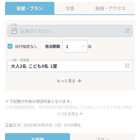
部屋・プラン
写真
施設・アクセス
日程
日付指定なし
宿泊期間
泊
人数・部屋数
もっと見る
※ 下記旅行代金は宿泊代金となります。
※幼児施設使用料、貸切風呂利用料等現地にてお支払いいただく代金は税込
み表記となりますが、消費税増税に伴い代金が一部変更となる場合がござい
つづきを見る
ます。
空室状況：2026年08月05日（水）20:00現在
※表示されている旅行代金・プラン内容は一定時間ごとに更新されます。最
終確認画面でご確認ください。
お部屋
プラン