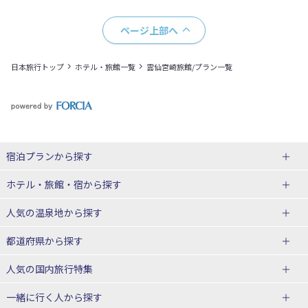
ページ上部へ
日本旅行トップ
ホテル・旅館一覧
雲仙宮崎旅館/プラン一覧
宿泊プランから探す
北海道
ホテル・旅館・宿
から探す
東北
北海道ホテル・旅館
人気の温泉地
から探す
青森県
岩手県
北海道
都道府県から探す
宮城県
秋田県
青森県ホテル・旅館
岩手県ホテル・旅館
湯の川温泉(北海道)
定山渓温泉(北海道)
人気の国内旅行特集
山形県
福島県
宮城県ホテル・旅館
秋田県ホテル・旅館
十勝川温泉(北海道)
阿寒湖温泉(北海道)
北海道旅行・ツアー
東京ディズニーリゾート®への旅
ユニバーサル・スタジオ・ジャパ
一緒に行く人
から探す