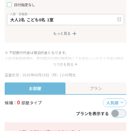
日付指定なし
人数・部屋数
もっと見る
※ 下記旅行代金は宿泊代金となります。
※幼児施設使用料、貸切風呂利用料等現地にてお支払いいただく代金は税込
み表記となりますが、消費税増税に伴い代金が一部変更となる場合がござい
つづきを見る
ます。
空室状況：2026年08月10日（月）12:00現在
※表示されている旅行代金・プラン内容は一定時間ごとに更新されます。最
終確認画面でご確認ください。
お部屋
プラン
0
候補：
部屋タイプ
人気順
プランを表示する