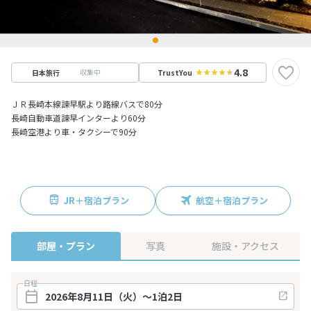
4.8
収集中
日本旅行
TrustYou
ＪＲ長崎本線諫早駅より路線バスで80分
長崎自動車道諫早インターより60分
長崎空港より車・タクシーで90分
JR＋宿泊プラン
航空＋宿泊プラン
部屋・プラン
写真
施設・アクセス
日程