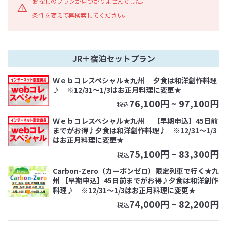
お探しのプランが見つかりませんでした。
条件を変えて再検索してください。
JR＋宿泊セットプラン
Ｗｅｂコレスペシャル★九州 夕食は和洋創作料理
♪ ※12/31～1/3はお正月料理に変更★
76,100
円 ~
97,100
円
税込
Ｗｅｂコレスペシャル★九州 【早期申込】45日前
までがお得♪夕食は和洋創作料理♪ ※12/31～1/3
はお正月料理に変更★
75,100
円 ~
83,300
円
税込
Carbon-Zero（カーボンゼロ）限定列車で行く★九
州 【早期申込】45日前までがお得♪夕食は和洋創作
料理♪ ※12/31～1/3はお正月料理に変更★
74,000
円 ~
82,200
円
税込