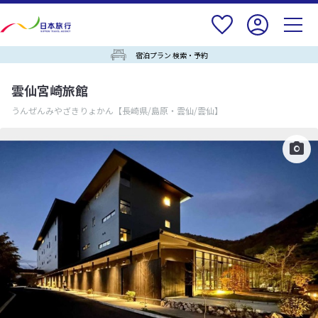
宿泊プラン 検索・予約
雲仙宮崎旅館
うんぜんみやざきりょかん
【長崎県/島原・雲仙/雲仙】