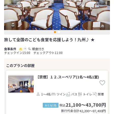
旅して全国のこども食堂を応援しよう！九州♪ ★
朝食付き
チェックイン15:00 チェックアウト11:00
【禁煙】１２.スーペリア(1名～4名1室)
1～4名
ツイン
バス
トイレ
禁煙
21,100～43,700円
税込
おとな1名
旅行代金合計
42,200〜87,400
円