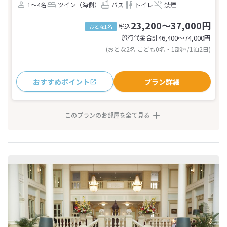
1～4名
ツイン（海側）
バス
トイレ
禁煙
23,200～37,000円
税込
おとな1名
旅行代金合計
46,400〜74,000
円
(おとな2名 こども0名・1部屋/1泊2日)
おすすめポイント
プラン詳細
このプランのお部屋を全て見る