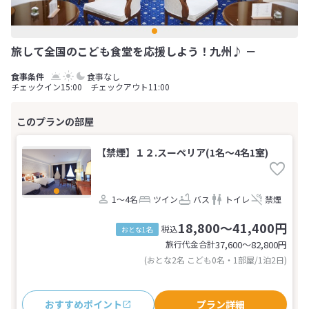
旅して全国のこども食堂を応援しよう！九州♪ －
食事なし
チェックイン15:00 チェックアウト11:00
【禁煙】１２.スーペリア(1名～4名1室)
1～4名
ツイン
バス
トイレ
禁煙
18,800～41,400円
税込
おとな1名
旅行代金合計
37,600〜82,800
円
(おとな2名 こども0名・1部屋/1泊2日)
おすすめポイント
プラン詳細