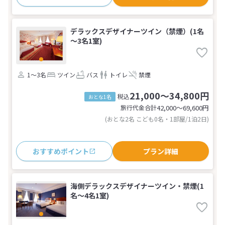
デラックスデザイナーツイン（禁煙）(1名
～3名1室)
1～3名
ツイン
バス
トイレ
禁煙
21,000～34,800円
税込
おとな1名
旅行代金合計
42,000〜69,600
円
(おとな2名 こども0名・1部屋/1泊2日)
おすすめポイント
プラン詳細
海側デラックスデザイナーツイン・禁煙(1
名～4名1室)