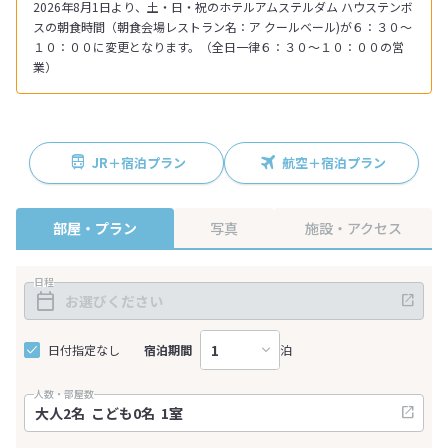
2026年8月1日より、土・日・祝のホテルアムステルダム ハウステンボ
スの朝食時間（朝食会場レストラン名：ア クールベール)が６：３０～
１０：００に変更となります。（全日一律６：３０～１０：００の営
業）
JR＋宿泊プラン
航空＋宿泊プラン
部屋・プラン
写真
施設・アクセス
日程
日付指定なし
宿泊期間
泊
人数・部屋数