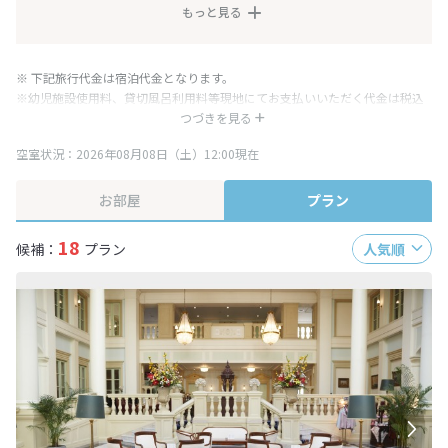
もっと見る
※ 下記旅行代金は宿泊代金となります。
※幼児施設使用料、貸切風呂利用料等現地にてお支払いいただく代金は税込
み表記となりますが、消費税増税に伴い代金が一部変更となる場合がござい
つづきを見る
ます。
空室状況：2026年08月08日（土）12:00現在
※表示されている旅行代金・プラン内容は一定時間ごとに更新されます。最
終確認画面でご確認ください。
お部屋
プラン
18
候補：
プラン
人気順