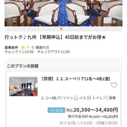
行っトク♪九州 【早期申込】45日前までがお得★
朝食付き
チェックイン15:00 チェックアウト11:00
【禁煙】１２.スーペリア(1名～4名1室)
1～4名
ツイン
バス
トイレ
禁煙
20,300～34,400円
税込
おとな1名
旅行代金合計
40,600〜68,800
円
(おとな2名 こども0名・1部屋/1泊2日)