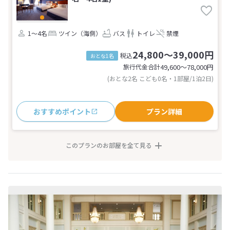
1～4名
ツイン（海側）
バス
トイレ
禁煙
24,800～39,000円
税込
おとな1名
旅行代金合計
49,600〜78,000
円
(おとな2名 こども0名・1部屋/1泊2日)
おすすめポイント
プラン詳細
このプランのお部屋を全て見る