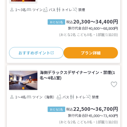
1～3名
ツイン
バス
トイレ
禁煙
20,300～34,400円
税込
おとな1名
旅行代金合計
40,600〜68,800
円
(おとな2名 こども0名・1部屋/1泊2日)
おすすめポイント
プラン詳細
海側デラックスデザイナーツイン・禁煙(1
名～4名1室)
1～4名
ツイン（海側）
バス
トイレ
禁煙
22,500～36,700円
税込
おとな1名
旅行代金合計
45,000〜73,400
円
(おとな2名 こども0名・1部屋/1泊2日)