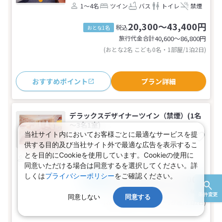
1～4名
ツイン
バス
トイレ
禁煙
20,300～43,400円
税込
おとな1名
旅行代金合計
40,600〜86,800
円
(おとな2名 こども0名・1部屋/1泊2日)
おすすめポイント
プラン詳細
デラックスデザイナーツイン（禁煙）(1名
～3名1室)
当社サイト内においてお客様ごとに最適なサービスを提
供する目的及び当社サイト外で最適な広告を表示するこ
とを目的にCookieを使用しています。Cookieの使用に
1～3名
ツイン
バス
トイレ
禁煙
同意いただける場合は同意するを選択してください。詳
しくは
プライバシーポリシー
をご確認ください。
22,500～36,700円
税込
おとな1名
旅行代金合計
45,000〜73,400
円
条件変更
同意しない
同意する
(おとな2名 こども0名・1部屋/1泊2日)