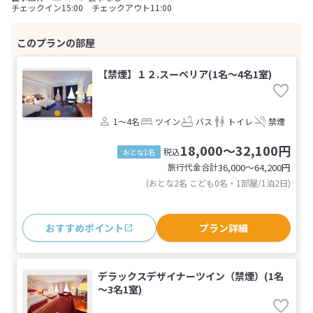
チェックイン15:00 チェックアウト11:00
【禁煙】１２.スーペリア(1名～4名1室)
1～4名
ツイン
バス
トイレ
禁煙
18,000～32,100円
税込
おとな1名
旅行代金合計
36,000〜64,200
円
(おとな2名 こども0名・1部屋/1泊2日)
おすすめポイント
プラン詳細
デラックスデザイナーツイン（禁煙）(1名
～3名1室)