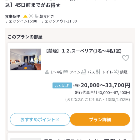
込】45日前までがお得★
朝食付き
チェックイン15:00 チェックアウト11:00
【禁煙】１２.スーペリア(1名～4名1室)
1～4名
ツイン
バス
トイレ
禁煙
20,000～33,700円
税込
おとな1名
旅行代金合計
40,000〜67,400
円
(おとな2名 こども0名・1部屋/1泊2日)
おすすめポイント
プラン詳細