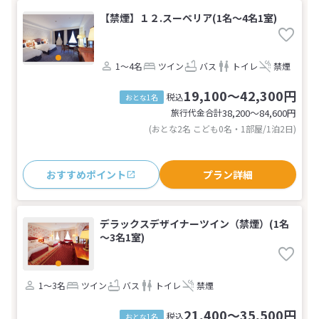
【禁煙】１２.スーペリア(1名～4名1室)
1～4名
ツイン
バス
トイレ
禁煙
19,100～42,300円
税込
おとな1名
旅行代金合計
38,200〜84,600
円
(おとな2名 こども0名・1部屋/1泊2日)
おすすめポイント
プラン詳細
デラックスデザイナーツイン（禁煙）(1名
～3名1室)
1～3名
ツイン
バス
トイレ
禁煙
21,400～35,500円
税込
おとな1名