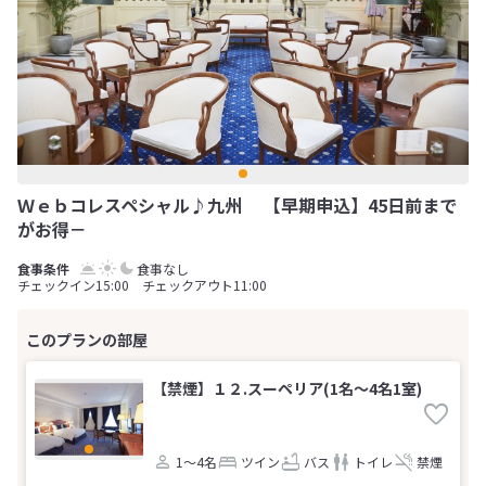
Ｗｅｂコレスペシャル♪九州 【早期申込】45日前まで
がお得－
食事なし
チェックイン15:00 チェックアウト11:00
【禁煙】１２.スーペリア(1名～4名1室)
1～4名
ツイン
バス
トイレ
禁煙