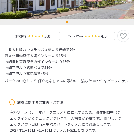
5.0
4.5
日本旅行
TrustYou
ＪＲ大村線ハウステンボス駅より徒歩で7分
西九州自動車道大塔インターより15分
長崎自動車道東そのぎインターより25分
長崎空港より路線バスで51分
長崎空港より高速船で45分
パークの中心という 好立地ならではの賑わいに満ちた 華やかなパークホテル
施設に関するご案内・ご注意
有料ゾーン（テーマパークエリア）に立地するため。滞在期間中（チ
ェックインからチェックアウトまで）入場券が必要です。 ※但し、チ
ェックアウト日は再入場パスポートをホテルにてお渡しします。
2027年1月11日～1月15日はホテル休館日となります。