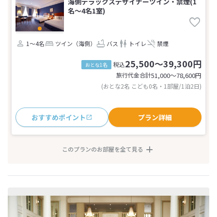
海側デラックスデザイナーツイン・禁煙(1
名～4名1室)
1～4名
ツイン（海側）
バス
トイレ
禁煙
25,500～39,300円
税込
おとな1名
旅行代金合計
51,000〜78,600
円
(おとな2名 こども0名・1部屋/1泊2日)
おすすめポイント
プラン詳細
このプランのお部屋を全て見る