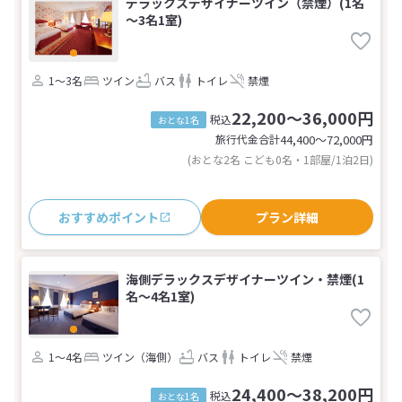
デラックスデザイナーツイン（禁煙）(1名
～3名1室)
1～3名
ツイン
バス
トイレ
禁煙
22,200～36,000円
税込
おとな1名
旅行代金合計
44,400〜72,000
円
(おとな2名 こども0名・1部屋/1泊2日)
おすすめポイント
プラン詳細
海側デラックスデザイナーツイン・禁煙(1
名～4名1室)
1～4名
ツイン（海側）
バス
トイレ
禁煙
24,400～38,200円
税込
おとな1名