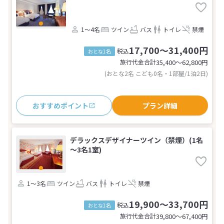
1～4名
ツイン
バス
トイレ
禁煙
17,700～31,400円
税込
おとな1名
旅行代金合計
35,400〜62,800
円
(おとな2名 こども0名・1部屋/1泊2日)
おすすめポイント
プラン詳細
デラックスデザイナーツイン（禁煙）(1名
～3名1室)
1～3名
ツイン
バス
トイレ
禁煙
19,900～33,700円
税込
おとな1名
旅行代金合計
39,800〜67,400
円