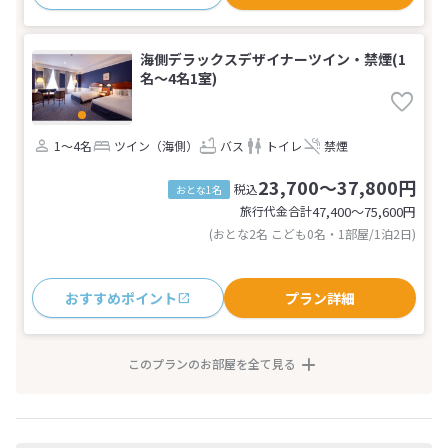
海側デラックスデザイナーツイン・禁煙(1
名～4名1室)
1～4名
ツイン（海側）
バス
トイレ
禁煙
23,700～37,800円
税込
おとな1名
旅行代金合計
47,400〜75,600
円
(おとな2名 こども0名・1部屋/1泊2日)
おすすめポイント
プラン詳細
このプランのお部屋を全て見る