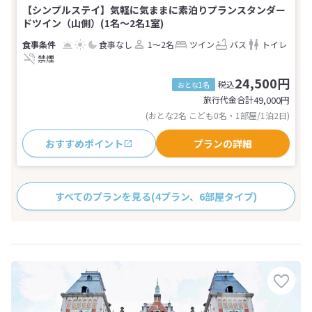
【シンプルステイ】気軽に気ままに素泊りプランスタンダー
ドツイン（山側）(1名～2名1室)
食事なし
1～2名
ツイン
バス
トイレ
禁煙
24,500円
税込
おとな1名
旅行代金合計
49,000
円
(おとな2名 こども0名・1部屋/1泊2日)
おすすめポイント
プランの詳細
すべてのプランを見る
(4プラン、6部屋タイプ)