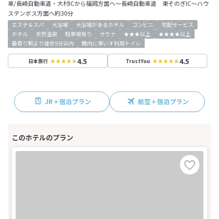
車/長崎自動車道・大村ICから福岡方面へ～長崎自動車道 東そのぎIC～ハウ
ステンボス方面へ約30分
エステ＆スパ
大浴場
大浴場があるホテル
コンビニ
宅配サービス
ホテル
天然温泉
駐車場有り
サウナ
★★★以上
★★★★以上
最寄り駅より徒歩5分以内
館内に車いす利用トイレ
4.5
4.5
日本旅行
TrustYou
JR＋宿泊プラン
航空＋宿泊プラン