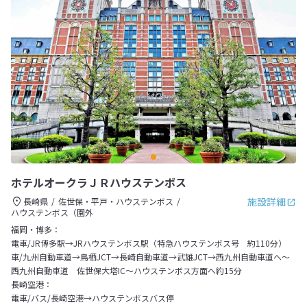
ホテルオークラＪＲハウステンボス
施設詳細
長崎県
佐世保・平戸・ハウステンボス
ハウステンボス（園外
福岡・博多：
電車/JR博多駅→JRハウステンボス駅（特急ハウステンボス号 約110分）
車/九州自動車道→鳥栖JCT→長崎自動車道→武雄JCT→西九州自動車道へ～
西九州自動車道 佐世保大塔IC～ハウステンボス方面へ約15分
長崎空港：
電車/バス/長崎空港→ハウステンボスバス停