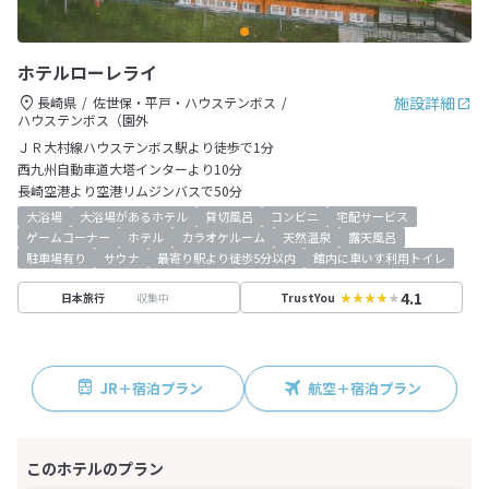
ホテルローレライ
施設詳細
長崎県
佐世保・平戸・ハウステンボス
ハウステンボス（園外
ＪＲ大村線ハウステンボス駅より徒歩で1分
西九州自動車道大塔インターより10分
長崎空港より空港リムジンバスで50分
大浴場
大浴場があるホテル
貸切風呂
コンビニ
宅配サービス
ゲームコーナー
ホテル
カラオケルーム
天然温泉
露天風呂
駐車場有り
サウナ
最寄り駅より徒歩5分以内
館内に車いす利用トイレ
4.1
収集中
日本旅行
TrustYou
JR＋宿泊プラン
航空＋宿泊プラン