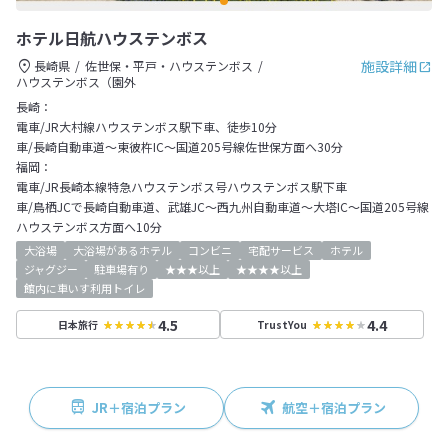
ホテル日航ハウステンボス
施設詳細
長崎県
佐世保・平戸・ハウステンボス
ハウステンボス（園外
長崎：
電車/JR大村線ハウステンボス駅下車、徒歩10分
車/長崎自動車道～東彼杵IC～国道205号線佐世保方面へ30分
福岡：
電車/JR長崎本線特急ハウステンボス号ハウステンボス駅下車
車/鳥栖JCで長崎自動車道、武雄JC～西九州自動車道～大塔IC～国道205号線
ハウステンボス方面へ10分
大浴場
大浴場があるホテル
コンビニ
宅配サービス
ホテル
ジャグジー
駐車場有り
★★★以上
★★★★以上
館内に車いす利用トイレ
4.5
4.4
日本旅行
TrustYou
JR＋宿泊プラン
航空＋宿泊プラン