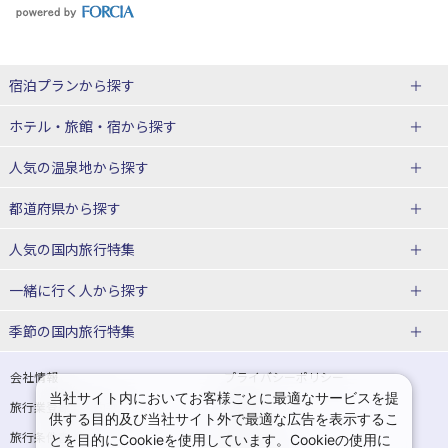
宿泊プランから探す
北海道
ホテル・旅館・宿
から探す
東北
北海道ホテル・旅館
人気の温泉地
から探す
青森県
岩手県
北海道
都道府県から探す
宮城県
秋田県
青森県ホテル・旅館
岩手県ホテル・旅館
湯の川温泉(北海道)
定山渓温泉(北海道)
人気の国内旅行特集
山形県
福島県
宮城県ホテル・旅館
秋田県ホテル・旅館
十勝川温泉(北海道)
阿寒湖温泉(北海道)
北海道旅行・ツアー
東京ディズニーリゾート®への旅
ユニバーサル・スタジオ・ジャパ
一緒に行く人
から探す
ンへの旅
関東
山形県ホテル・旅館
福島県ホテル・旅館
洞爺湖温泉(北海道)
川湯温泉(北海道)
東北
一人旅 国内版
家族・子連れ旅行 国内版
季節の国内旅行特集
温泉旅行
日帰り旅行
東京都
神奈川県
層雲峡温泉(北海道)
知床温泉(北海道)
青森旅行・ツアー
岩手旅行・ツアー
カップル・夫婦旅行 国内版
女子旅 国内版
桜・お花見特集
ゴールデンウィーク（GW）の国内
会社情報
プライバシーポリシー
旅行
当社サイト内においてお客様ごとに最適なサービスを提
埼玉県
千葉県
東京都ホテル・旅館
神奈川県ホテル・旅館
東北
旅行業登録票・約款
規約集
宮城旅行・ツアー
秋田旅行・ツアー
卒業旅行・学生旅行 国内版
供する目的及び当社サイト外で最適な広告を表示するこ
夏休み・お盆の国内旅行
7月の国内旅行
旅行条件書
商標について
とを目的にCookieを使用しています。Cookieの使用に
茨城県
栃木県
埼玉県ホテル・旅館
千葉県ホテル・旅館
花巻温泉(岩手)
蔵王温泉(山形)
山形旅行・ツアー
福島旅行・ツアー