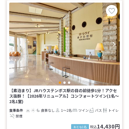
【素泊まり】JRハウステンボス駅の目の前徒歩1分！アクセ
ス抜群！【2026年リニューアル】コンフォートツイン(1名～
2名1室)
食事なし
1～2名
ツイン
バス
トイレ
禁煙
14,430円
税込
おとな1名