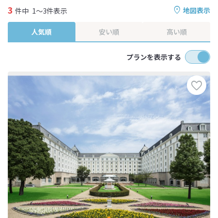
3
地図表示
件中
1～3件表示
人気順
安い順
高い順
プランを表示する