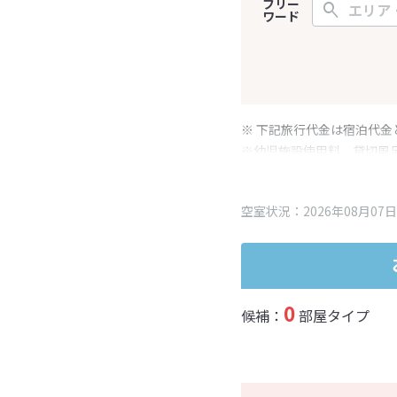
フリー
ワード
※ 下記旅行代金は宿泊代金
※幼児施設使用料、貸切風
変更となる場合がございま
※表示されている旅行代金
空室状況：2026年08月07日
0
候補：
部屋タイプ