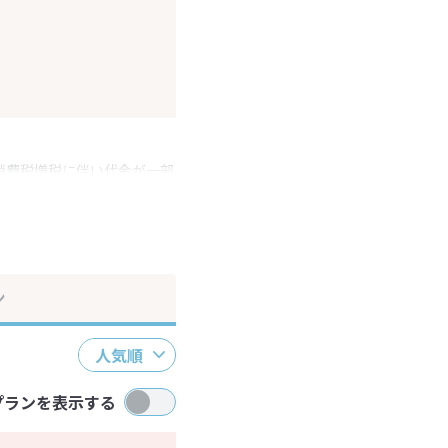
消費税増税に伴い代金が一部
ださい。
ン
人気順
プランを表示する