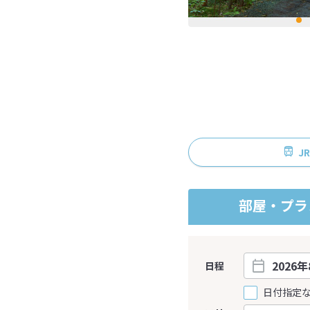
J
部屋・プラ
日程
日付指定