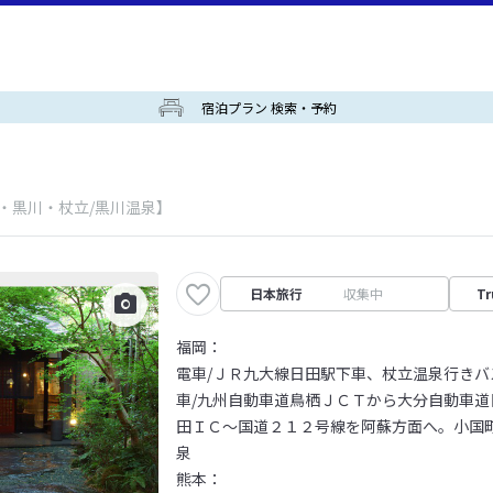
宿泊プラン 検索・予約
・黒川・杖立/黒川温泉】
日本旅行
収集中
Tr
福岡：
電車/ＪＲ九大線日田駅下車、杖立温泉行き
車/九州自動車道鳥栖ＪＣＴから大分自動車
田ＩＣ～国道２１２号線を阿蘇方面へ。小国
泉
熊本：