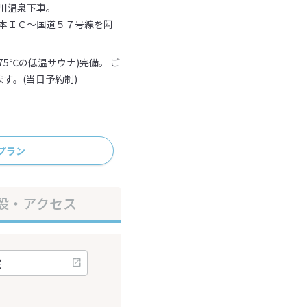
川温泉下車。
熊本ＩＣ～国道５７号線を阿
。
5℃の低温サウナ)完備。 ご
す。(当日予約制)
プラン
設・アクセス