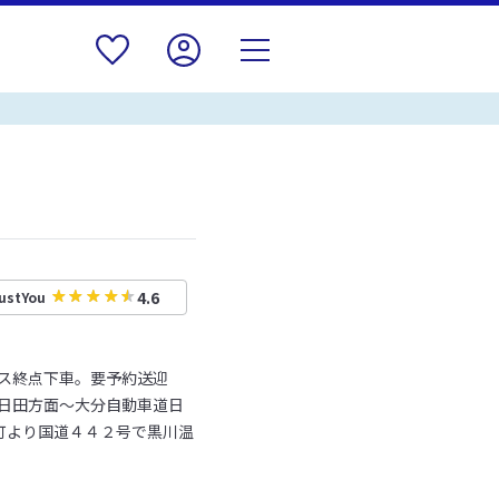
4.6
ustYou
バス終点下車。要予約送迎
道日田方面～大分自動車道日
町より国道４４２号で黒川温