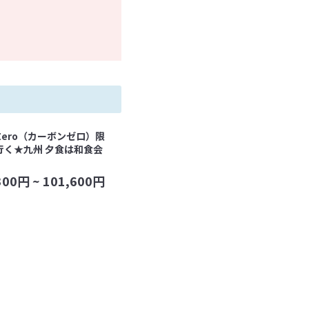
n-Zero（カーボンゼロ）限
行く★九州 夕食は和食会
300
円 ~
101,600
円