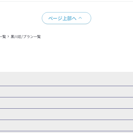
ページ上部へ
一覧
黒川荘/プラン一覧
県
秋田県
山形県
福島県
関東
東京都
神奈川県
埼玉県
県
福井県
甲信越
山梨県
新潟県
長野県
東海
静岡県
ル・旅館
岩手県ホテル・旅館
宮城県ホテル・旅館
秋田県ホテル
府
兵庫県
奈良県
和歌山県
四国
徳島県
高知県
香川県
館
東京都ホテル・旅館
神奈川県ホテル・旅館
埼玉県ホテ
泉(北海道)
十勝川温泉(北海道)
阿寒湖温泉(北海道)
洞爺湖温泉(
口県
九州
福岡県
佐賀県
長崎県
熊本県
大分県
宮崎県
館
栃木県ホテル・旅館
群馬県ホテル・旅館
富山県ホテル
知床温泉(北海道)
東北
花巻温泉(岩手)
蔵王温泉(山形)
かみの
森旅行・ツアー
岩手旅行・ツアー
宮城旅行・ツアー
秋田旅行・
館
山梨県ホテル・旅館
新潟県ホテル・旅館
長野県ホテ
温泉(福島)
北陸
和倉温泉(石川)
宇奈月温泉(富山)
あわら温泉(
関東
東京旅行・ツアー
神奈川旅行・ツアー
埼玉旅行・ツアー