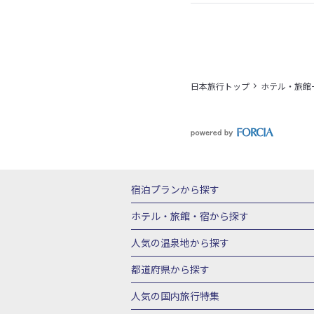
日本旅行トップ
ホテル・旅館
宿泊プランから探す
北海道
東北
青森県
岩手県
宮城
ホテル・旅館・宿
から探す
栃木県
群馬県
北陸
富山県
石川
北海道ホテル・旅館
青森県ホテ
人気の温泉地
から探す
三重県
近畿
滋賀県
京都府
大阪
山形県ホテル・旅館
福島県ホテル・旅
北海道
湯の川温泉(北海道)
定山渓温
都道府県から探す
岡山県
広島県
鳥取県
島根県
山
千葉県ホテル・旅館
茨城県ホテル・旅
川湯温泉(北海道)
層雲峡温泉(北海道)
北海道旅行・ツアー
東北
青
人気の国内旅行特集
石川県ホテル・旅館
福井県ホテル・旅
鳴子温泉(宮城)
秋保温泉(宮城)
飯坂
山形旅行・ツアー
福島旅行・ツアー