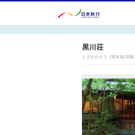
黒川荘
くろかわそう
【熊本県/阿蘇