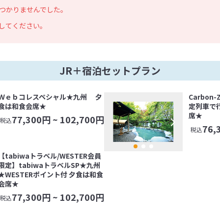
つかりませんでした。
してください。
JR＋宿泊セットプラン
Ｗｅｂコレスペシャル★九州 夕
Carbo
食は和食会席★
定列車で
席★
77,300
円 ~
102,700
円
税込
76,
税込
【tabiwaトラベル/WESTER会員
限定】tabiwaトラベルSP★九州
★WESTERポイント付 夕食は和食
会席★
77,300
円 ~
102,700
円
税込