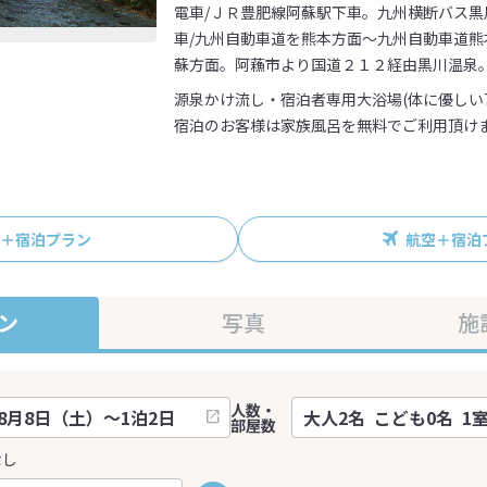
電車/ＪＲ豊肥線阿蘇駅下車。九州横断バス黒
車/九州自動車道を熊本方面～九州自動車道
蘇方面。阿蘓市より国道２１２経由黒川温泉
源泉かけ流し・宿泊者専用大浴場(体に優しい7
宿泊のお客様は家族風呂を無料でご利用頂けま
R＋宿泊プラン
航空＋宿泊
ン
写真
施
人数・
部屋数
なし