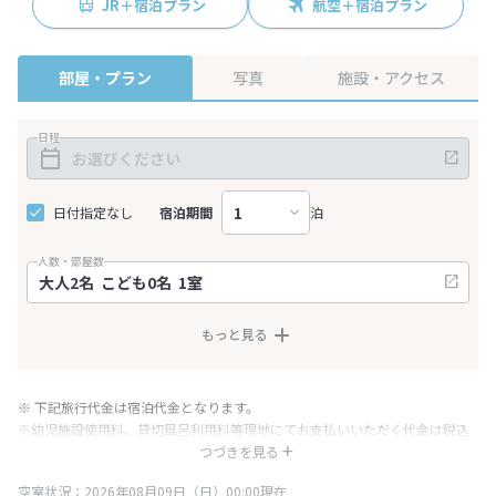
JR＋宿泊プラン
航空＋宿泊プラン
部屋・プラン
写真
施設・アクセス
日程
日付指定なし
宿泊期間
泊
人数・部屋数
もっと見る
※ 下記旅行代金は宿泊代金となります。
※幼児施設使用料、貸切風呂利用料等現地にてお支払いいただく代金は税込
み表記となりますが、消費税増税に伴い代金が一部変更となる場合がござい
つづきを見る
ます。
空室状況：2026年08月09日（日）00:00現在
※表示されている旅行代金・プラン内容は一定時間ごとに更新されます。最