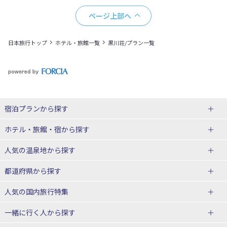
ページ上部へ
日本旅行トップ
ホテル・旅館一覧
黒川荘/プラン一覧
宿泊プランから探す
北海道
ホテル・旅館・宿
から探す
東北
北海道ホテル・旅館
人気の温泉地
から探す
青森県
岩手県
北海道
都道府県から探す
宮城県
秋田県
青森県ホテル・旅館
岩手県ホテル・旅館
湯の川温泉(北海道)
定山渓温泉(北海道)
人気の国内旅行特集
山形県
福島県
宮城県ホテル・旅館
秋田県ホテル・旅館
十勝川温泉(北海道)
阿寒湖温泉(北海道)
北海道旅行・ツアー
東京ディズニーリゾート®への旅
ユニバーサル・スタジオ・ジャパ
一緒に行く人
から探す
ンへの旅