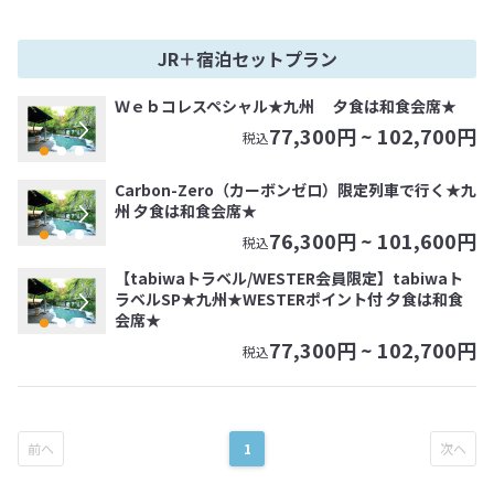
JR＋宿泊セットプラン
Ｗｅｂコレスペシャル★九州 夕食は和食会席★
77,300
円 ~
102,700
円
税込
Carbon-Zero（カーボンゼロ）限定列車で行く★九
州 夕食は和食会席★
76,300
円 ~
101,600
円
税込
【tabiwaトラベル/WESTER会員限定】tabiwaト
ラベルSP★九州★WESTERポイント付 夕食は和食
会席★
77,300
円 ~
102,700
円
税込
1