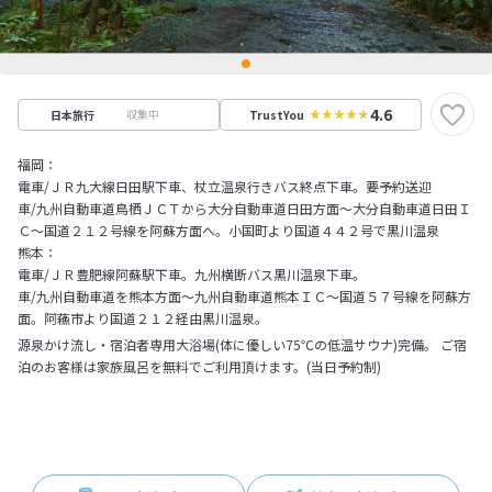
4.6
収集中
日本旅行
TrustYou
福岡：
電車/ＪＲ九大線日田駅下車、杖立温泉行きバス終点下車。要予約送迎
車/九州自動車道鳥栖ＪＣＴから大分自動車道日田方面～大分自動車道日田Ｉ
Ｃ～国道２１２号線を阿蘇方面へ。小国町より国道４４２号で黒川温泉
熊本：
電車/ＪＲ豊肥線阿蘇駅下車。九州横断バス黒川温泉下車。
車/九州自動車道を熊本方面～九州自動車道熊本ＩＣ～国道５７号線を阿蘇方
面。阿蘓市より国道２１２経由黒川温泉。
源泉かけ流し・宿泊者専用大浴場(体に優しい75℃の低温サウナ)完備。 ご宿
泊のお客様は家族風呂を無料でご利用頂けます。(当日予約制)