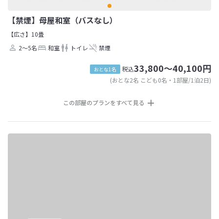
【禁煙】母屋和室（バスなし）
【広さ】10畳
2～5名
和室
トイレ
禁煙
33,800～40,100円
税込
おとな1名
(おとな2名 こども0名・1部屋/1泊2日)
この部屋のプランをすべて見る