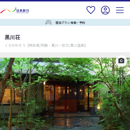
宿泊プラン 検索・予約
黒川荘
くろかわそう
【熊本県/阿蘇・黒川・杖立/黒川温泉】