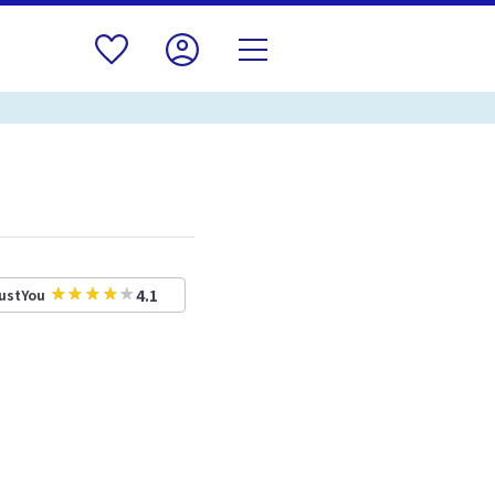
4.1
ustYou