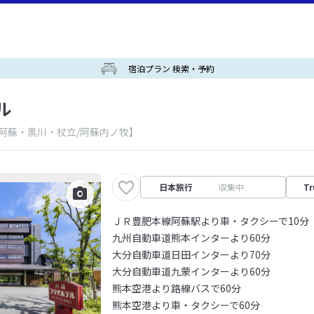
宿泊プラン 検索・予約
ル
/阿蘇・黒川・杖立/阿蘇内ノ牧】
日本旅行
収集中
Tr
ＪＲ豊肥本線阿蘇駅より車・タクシーで10分
九州自動車道熊本インターより60分
大分自動車道日田インターより70分
大分自動車道九蒙インターより60分
熊本空港より路線バスで60分
熊本空港より車・タクシーで60分