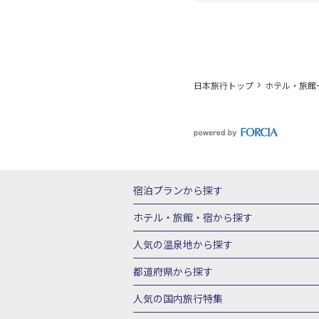
日本旅行トップ
ホテル・旅館
宿泊プランから探す
北海道
東北
青森県
岩手県
宮城
ホテル・旅館・宿
から探す
栃木県
群馬県
北陸
富山県
石川
北海道ホテル・旅館
青森県ホテ
人気の温泉地
から探す
三重県
近畿
滋賀県
京都府
大阪
山形県ホテル・旅館
福島県ホテル・旅
北海道
湯の川温泉(北海道)
定山渓温
都道府県から探す
岡山県
広島県
鳥取県
島根県
山
千葉県ホテル・旅館
茨城県ホテル・旅
川湯温泉(北海道)
層雲峡温泉(北海道)
北海道旅行・ツアー
東北
青
人気の国内旅行特集
石川県ホテル・旅館
福井県ホテル・旅
鳴子温泉(宮城)
秋保温泉(宮城)
飯坂
山形旅行・ツアー
福島旅行・ツアー