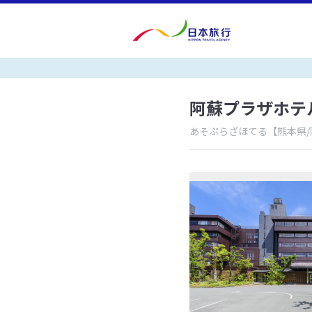
阿蘇プラザホテ
あそぷらざほてる
【熊本県