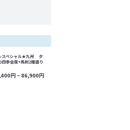
レスペシャル★九州 夕
の四季会席+馬刺2種盛り
,400
円 ~
86,900
円