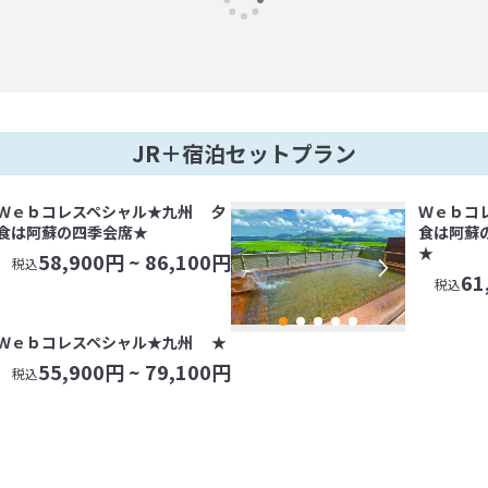
JR＋宿泊セットプラン
Ｗｅｂコレスペシャル★九州 夕
Ｗｅｂコ
食は阿蘇の四季会席★
食は阿蘇
★
58,900
円 ~
86,100
円
税込
61
税込
Ｗｅｂコレスペシャル★九州 ★
55,900
円 ~
79,100
円
税込