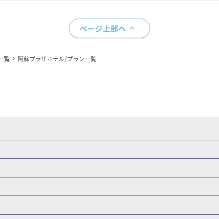
ページ上部へ
一覧
阿蘇プラザホテル/プラン一覧
県
秋田県
山形県
福島県
関東
東京都
神奈川県
埼玉県
県
福井県
甲信越
山梨県
新潟県
長野県
東海
静岡県
ル・旅館
岩手県ホテル・旅館
宮城県ホテル・旅館
秋田県ホテル
府
兵庫県
奈良県
和歌山県
四国
徳島県
高知県
香川県
館
東京都ホテル・旅館
神奈川県ホテル・旅館
埼玉県ホテ
泉(北海道)
十勝川温泉(北海道)
阿寒湖温泉(北海道)
洞爺湖温泉(
口県
九州
福岡県
佐賀県
長崎県
熊本県
大分県
宮崎県
館
栃木県ホテル・旅館
群馬県ホテル・旅館
富山県ホテル
知床温泉(北海道)
東北
花巻温泉(岩手)
蔵王温泉(山形)
かみの
森旅行・ツアー
岩手旅行・ツアー
宮城旅行・ツアー
秋田旅行・
館
山梨県ホテル・旅館
新潟県ホテル・旅館
長野県ホテ
温泉(福島)
北陸
和倉温泉(石川)
宇奈月温泉(富山)
あわら温泉(
関東
東京旅行・ツアー
神奈川旅行・ツアー
埼玉旅行・ツアー