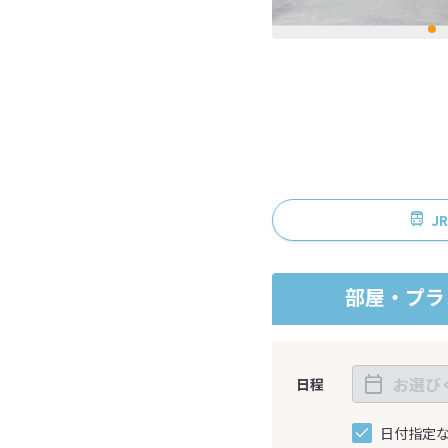
J
部屋・プラ
日程
日付指定