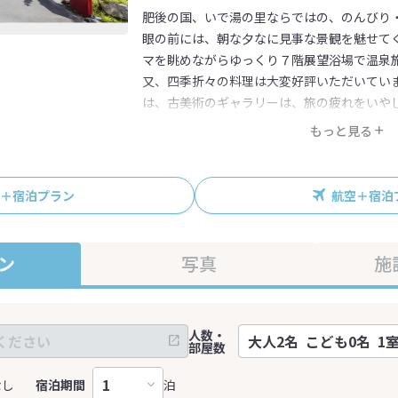
肥後の国、いで湯の里ならではの、のんびり
眼の前には、朝な夕なに見事な景観を魅せて
マを眺めながらゆっくり７階展望浴場で温泉
又、四季折々の料理は大変好評いただいてい
は、古美術のギャラリーは、旅の疲れをいや
もっと見る
R＋宿泊プラン
航空＋宿泊
ン
写真
施
人数・
部屋数
なし
宿泊期間
泊