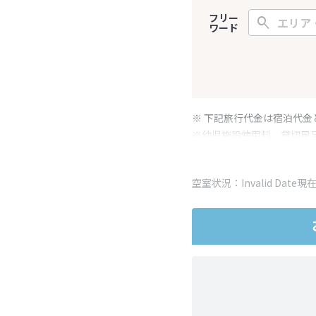
フリー
ワード
※ 下記旅行代金は宿泊代金
※幼児施設使用料、貸切風
変更となる場合がございま
※表示されている旅行代金
空室状況：Invalid Date現