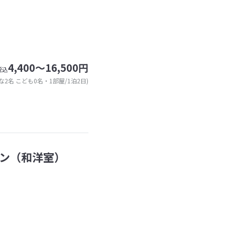
4,400～16,500円
税込
な2名 こども0名・1部屋/1泊2日)
ン（和洋室）