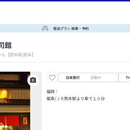
宿泊プラン 検索・予約
司館
かん
【熊本県/熊本】
日本旅行
収集中
Tr
福岡：
電車/ＪＲ熊本駅より車で１０分