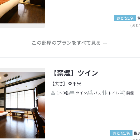
おとな1名
(おと
この部屋のプランをすべて見る
【禁煙】ツイン
【広さ】38平米
1～3名
ツイン
バス
トイレ
禁煙
おとな1名
税