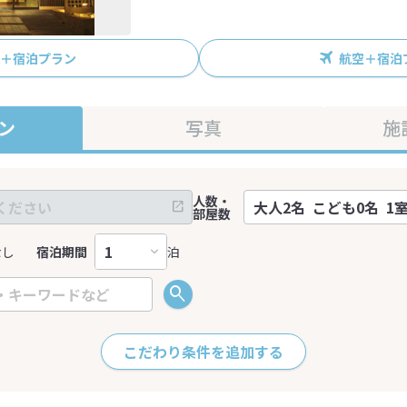
R＋宿泊プラン
航空＋宿泊
ン
写真
施
人数・
部屋数
なし
宿泊期間
泊
こだわり条件を追加する