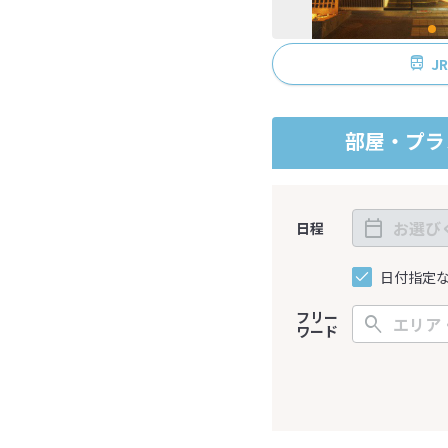
J
部屋・プラ
日程
日付指定
フリー
ワード