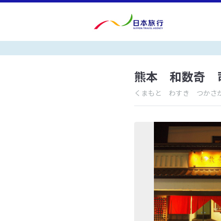
熊本 和数奇 
くまもと わすき つかさ