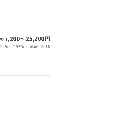
7,200～25,200円
税込
な2名 こども0名・1部屋/1泊2日)