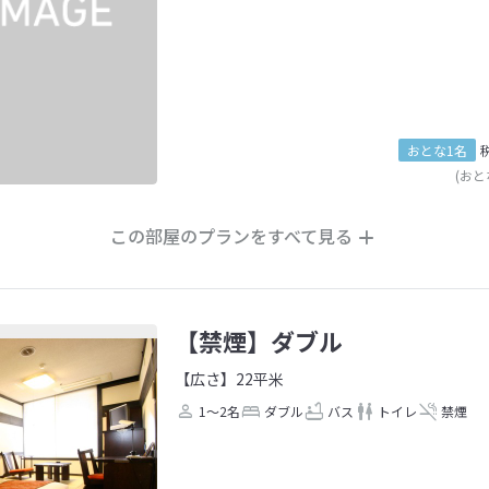
おとな1名
(おと
この部屋のプランをすべて見る
【禁煙】ダブル
【広さ】22平米
1～2名
ダブル
バス
トイレ
禁煙