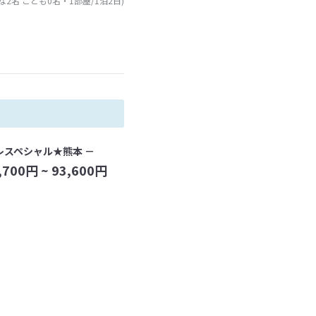
な2名 こども0名・1部屋/1泊2日)
レスペシャル★熊本 －
,700
円 ~
93,600
円