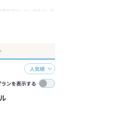
消費税増税に伴い代金が一部
ださい。
ン
人気順
プランを表示する
ル