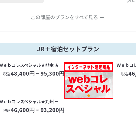
(おと
この部屋のプランをすべて見る
JR＋宿泊セットプラン
Ｗｅｂコレスペシャル★熊本 ★
Ｗｅｂコ
48,400
円 ~
95,300
円
46
税込
税込
Ｗｅｂコレスペシャル★九州 －
46,600
円 ~
93,200
円
税込