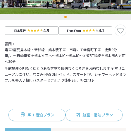
4.5
4.1
日本旅行
TrustYou
福岡：
電車/鹿児島本線・新幹線 熊本駅下車 市電にて辛島町下車 徒歩0分
車/九州自動車道を熊本方面へ～熊本IC～熊本IC～国道57号線を熊本市内方面
へ30分
全館禁煙☆明るくゆとりある客室で快適なくつろぎをお約束します 全室リニ
ューアルに伴い、なごみ-NAGOMI-ベッド、スマートTV、シャワーヘッドミラ
ブルを導入♪桜町バスターミナルより徒歩3分、好立地♪
JR＋宿泊プラン
航空＋宿泊プラン