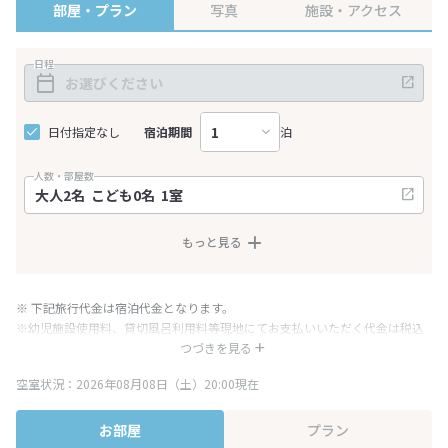
部屋・プラン
写真
施設・アクセス
日程
日付指定なし
宿泊期間
泊
人数・部屋数
もっと見る
※ 下記旅行代金は宿泊代金となります。
※幼児施設使用料、貸切風呂利用料等現地にてお支払いいただく代金は税込
み表記となりますが、消費税増税に伴い代金が一部変更となる場合がござい
つづきを見る
ます。
空室状況：2026年08月08日（土）20:00現在
※表示されている旅行代金・プラン内容は一定時間ごとに更新されます。最
終確認画面でご確認ください。
お部屋
プラン