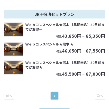
JR＋宿泊セットプラン
Ｗｅｂコレスペシャル★熊本 【早期申込】30日前ま
でがお得－
43,850
円 ~
85,350
円
税込
Ｗｅｂコレスペシャル★熊本 ★
46,050
円 ~
87,550
円
税込
Ｗｅｂコレスペシャル★熊本 【早期申込】30日前ま
でがお得★
45,500
円 ~
87,000
円
税込
1