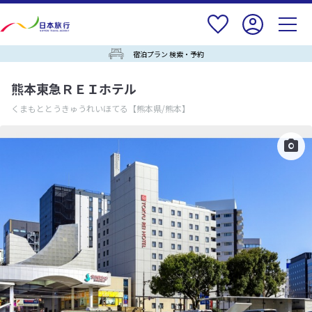
宿泊プラン 検索・予約
熊本東急ＲＥＩホテル
くまもととうきゅうれいほてる
【熊本県/熊本】