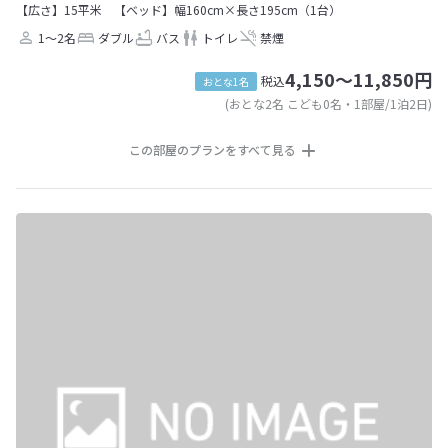
【広さ】15平米
【ベッド】幅160cm×長さ195cm（1台）
1～2名
ダブル
バス
トイレ
禁煙
4,150～11,850円
税込
おとな1名
(おとな2名 こども0名・1部屋/1泊2日)
この部屋のプランをすべて見る