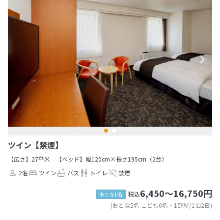
ツイン【禁煙】
【広さ】27平米
【ベッド】幅120cm×長さ195cm（2台）
2名
ツイン
バス
トイレ
禁煙
6,450～16,750円
税込
おとな1名
(おとな2名 こども0名・1部屋/1泊2日)