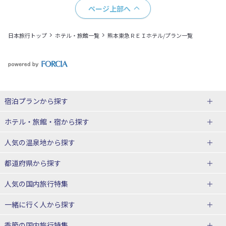
ページ上部へ
日本旅行トップ
ホテル・旅館一覧
熊本東急ＲＥＩホテル/プラン一覧
宿泊プランから探す
北海道
ホテル・旅館・宿
から探す
東北
北海道ホテル・旅館
人気の温泉地
から探す
青森県
岩手県
北海道
都道府県から探す
宮城県
秋田県
青森県ホテル・旅館
岩手県ホテル・旅館
湯の川温泉(北海道)
定山渓温泉(北海道)
人気の国内旅行特集
山形県
福島県
宮城県ホテル・旅館
秋田県ホテル・旅館
十勝川温泉(北海道)
阿寒湖温泉(北海道)
北海道旅行・ツアー
東京ディズニーリゾート®への旅
ユニバーサル・スタジオ・ジャパ
一緒に行く人
から探す
ンへの旅
関東
山形県ホテル・旅館
福島県ホテル・旅館
洞爺湖温泉(北海道)
川湯温泉(北海道)
東北
一人旅 国内版
家族・子連れ旅行 国内版
季節の国内旅行特集