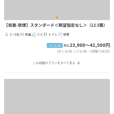
【和室-禁煙】スタンダード＜眺望指定なし＞（12.5畳）
2～5名
和室
バス
トイレ
禁煙
23,900～41,500円
税込
おとな1名
(おとな2名 こども0名・1部屋/1泊2日)
この部屋のプランをすべて見る