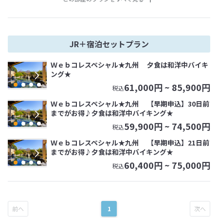
JR＋宿泊セットプラン
Ｗｅｂコレスペシャル★九州 夕食は和洋中バイキ
ング★
61,000
円 ~
85,900
円
税込
Ｗｅｂコレスペシャル★九州 【早期申込】30日前
までがお得♪夕食は和洋中バイキング★
59,900
円 ~
74,500
円
税込
Ｗｅｂコレスペシャル★九州 【早期申込】21日前
までがお得♪夕食は和洋中バイキング★
60,400
円 ~
75,000
円
税込
1