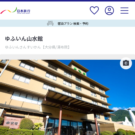
宿泊プラン 検索・予約
ゆふいん山水館
ゆふいんさんすいかん
【大分県/湯布院】