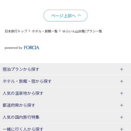
ページ上部へ
日本旅行トップ
ホテル・旅館一覧
ゆふいん山水館/プラン一覧
宿泊プランから探す
北海道
ホテル・旅館・宿
から探す
東北
北海道ホテル・旅館
人気の温泉地
から探す
青森県
岩手県
北海道
都道府県から探す
宮城県
秋田県
青森県ホテル・旅館
岩手県ホテル・旅館
湯の川温泉(北海道)
定山渓温泉(北海道)
人気の国内旅行特集
山形県
福島県
宮城県ホテル・旅館
秋田県ホテル・旅館
十勝川温泉(北海道)
阿寒湖温泉(北海道)
北海道旅行・ツアー
東京ディズニーリゾート®への旅
ユニバーサル・スタジオ・ジャパ
一緒に行く人
から探す