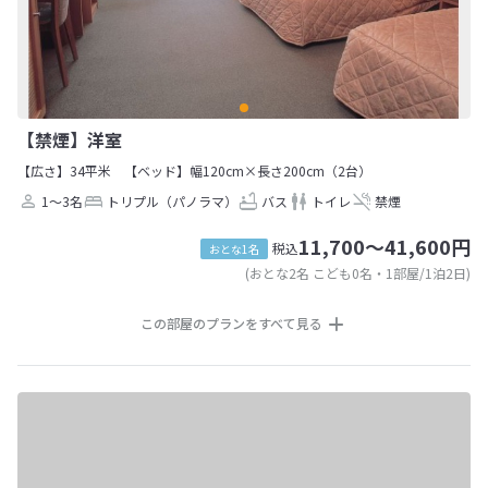
【禁煙】洋室
【広さ】34平米
【ベッド】幅120cm×長さ200cm（2台）
1～3名
トリプル（パノラマ）
バス
トイレ
禁煙
11,700～41,600円
税込
おとな1名
(おとな2名 こども0名・1部屋/1泊2日)
この部屋のプランをすべて見る