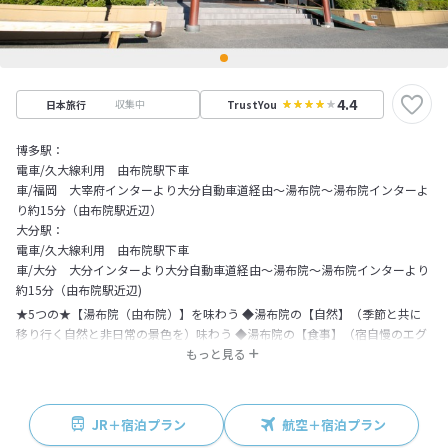
4.4
収集中
日本旅行
TrustYou
博多駅：
電車/久大線利用 由布院駅下車
車/福岡 大宰府インターより大分自動車道経由～湯布院～湯布院インターよ
り約15分（由布院駅近辺）
大分駅：
電車/久大線利用 由布院駅下車
車/大分 大分インターより大分自動車道経由～湯布院～湯布院インターより
約15分（由布院駅近辺)
★5つの★【湯布院（由布院）】を味わう ◆湯布院の【自然】（季節と共に
移り行く自然と非日常の景色を）味わう ◆湯布院の【食事】（宿自慢のエグ
ゼクティブバイキングを豪快に）味わう ◆湯布院の【温泉】（秀峰 由布岳を
もっと見る
一望できる男女露天風呂を）味わう ◆湯布院の【町並】（由布岳のふもとに
広がる町並みやお店を）味わう ◆湯布院の【名水】（由布院の水で入れた
「お茶」や「コーヒー」を）味わう
JR＋宿泊プラン
航空＋宿泊プラン