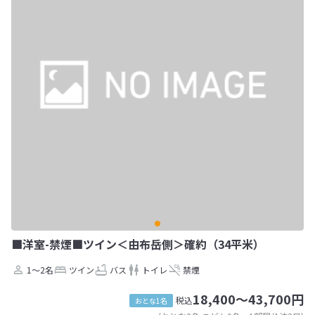
■洋室-禁煙■ツイン＜由布岳側＞確約（34平米）
1～2名
ツイン
バス
トイレ
禁煙
18,400～43,700円
税込
おとな1名