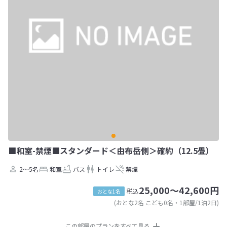
■和室-禁煙■スタンダード＜由布岳側＞確約（12.5畳）
2～5名
和室
バス
トイレ
禁煙
25,000～42,600円
税込
おとな1名
(おとな2名 こども0名・1部屋/1泊2日)
この部屋のプランをすべて見る