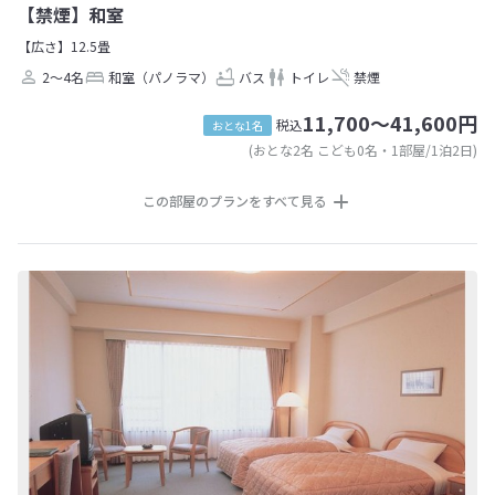
【禁煙】和室
【広さ】12.5畳
2～4名
和室（パノラマ）
バス
トイレ
禁煙
11,700～41,600円
税込
おとな1名
(おとな2名 こども0名・1部屋/1泊2日)
この部屋のプランをすべて見る