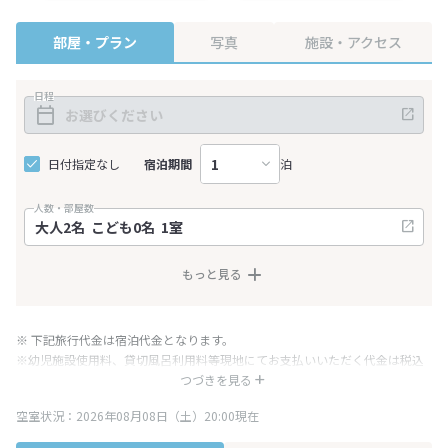
部屋・プラン
写真
施設・アクセス
日程
日付指定なし
宿泊期間
泊
人数・部屋数
もっと見る
※ 下記旅行代金は宿泊代金となります。
※幼児施設使用料、貸切風呂利用料等現地にてお支払いいただく代金は税込
み表記となりますが、消費税増税に伴い代金が一部変更となる場合がござい
つづきを見る
ます。
空室状況：2026年08月08日（土）20:00現在
※表示されている旅行代金・プラン内容は一定時間ごとに更新されます。最
終確認画面でご確認ください。