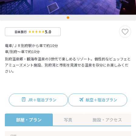
5.0
日本旅行
電車/ＪＲ別府駅から車で約10分
車/別府～車で約10分
別府温泉郷・観海寺温泉の3世代で楽しめるリゾート。個性的なビュッフェと
アミューズメント施設、別府湾と市街を見渡せる温泉を存分にお楽しみくだ
さい。
JR＋宿泊プラン
航空＋宿泊プラン
部屋・プラン
写真
施設・アクセス
日程