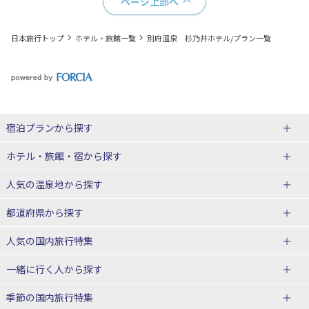
ページ上部へ
日本旅行トップ
ホテル・旅館一覧
別府温泉 杉乃井ホテル/プラン一覧
宿泊プランから探す
北海道
ホテル・旅館・宿
から探す
東北
北海道ホテル・旅館
人気の温泉地
から探す
青森県
岩手県
北海道
都道府県から探す
宮城県
秋田県
青森県ホテル・旅館
岩手県ホテル・旅館
湯の川温泉(北海道)
定山渓温泉(北海道)
人気の国内旅行特集
山形県
福島県
宮城県ホテル・旅館
秋田県ホテル・旅館
十勝川温泉(北海道)
阿寒湖温泉(北海道)
北海道旅行・ツアー
東京ディズニーリゾート®への旅
ユニバーサル・スタジオ・ジャパ
一緒に行く人
から探す
ンへの旅
関東
山形県ホテル・旅館
福島県ホテル・旅館
洞爺湖温泉(北海道)
川湯温泉(北海道)
東北
一人旅 国内版
家族・子連れ旅行 国内版
季節の国内旅行特集