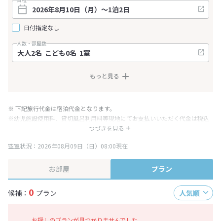
日付指定なし
人数・部屋数
もっと見る
※ 下記旅行代金は宿泊代金となります。
※幼児施設使用料、貸切風呂利用料等現地にてお支払いいただく代金は税込
み表記となりますが、消費税増税に伴い代金が一部変更となる場合がござい
つづきを見る
ます。
空室状況：2026年08月09日（日）08:00現在
※表示されている旅行代金・プラン内容は一定時間ごとに更新されます。最
終確認画面でご確認ください。
お部屋
プラン
0
候補：
プラン
人気順
お探しのプランが見つかりませんでした。