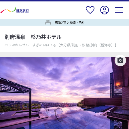
宿泊プラン 検索・予約
別府温泉 杉乃井ホテル
べっぷおんせん すぎのいほてる
【大分県/別府・鉄輪/別府（観海寺）】