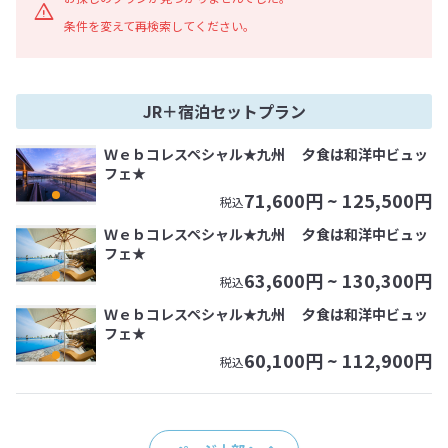
条件を変えて再検索してください。
JR＋宿泊セットプラン
Ｗｅｂコレスペシャル★九州 夕食は和洋中ビュッ
フェ★
71,600
円 ~
125,500
円
税込
Ｗｅｂコレスペシャル★九州 夕食は和洋中ビュッ
フェ★
63,600
円 ~
130,300
円
税込
Ｗｅｂコレスペシャル★九州 夕食は和洋中ビュッ
フェ★
60,100
円 ~
112,900
円
税込