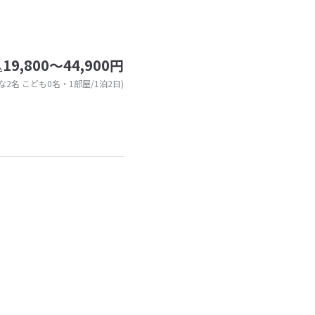
19,800～44,900円
込
な2名 こども0名・1部屋/1泊2日)