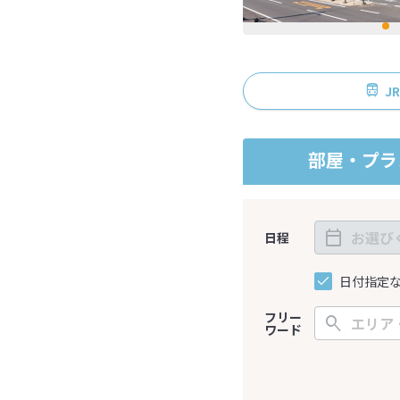
J
部屋・プラ
日程
日付指定
フリー
ワード