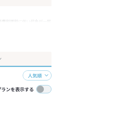
消費税増税に伴い代金が一部
ださい。
ン
人気順
プランを表示する