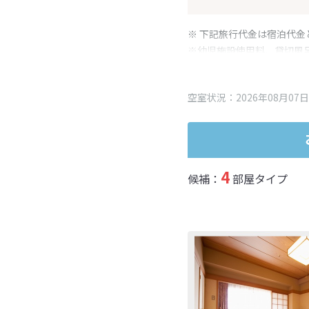
※ 下記旅行代金は宿泊代金
※幼児施設使用料、貸切風
変更となる場合がございま
※表示されている旅行代金
空室状況：2026年08月07日
4
候補：
部屋タイプ