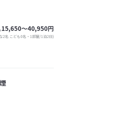
15,650～40,950円
込
な2名 こども0名・1部屋/1泊2日)
煙