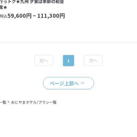
行っトク★九州 夕食は季節の和会
席★
59,600
円 ~
111,300
円
税込
1
ページ上部へ
一覧
おにやまホテル/プラン一覧