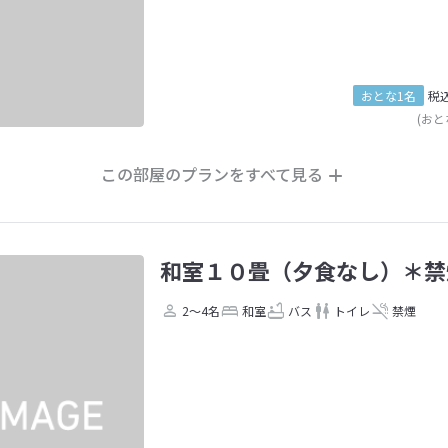
おとな1名
税
(おと
この部屋のプランをすべて見る
和室１０畳（夕食なし）＊禁
2～4名
和室
バス
トイレ
禁煙