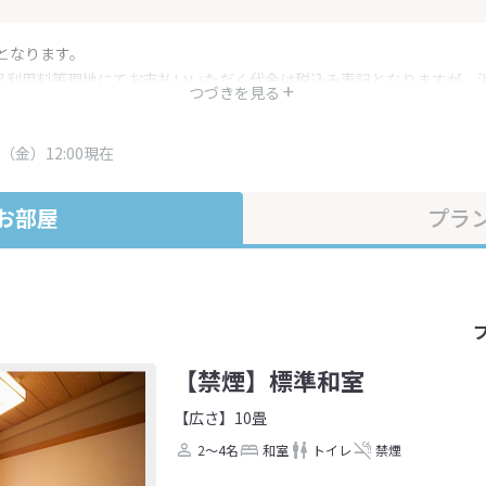
となります。
呂利用料等現地にてお支払いいただく代金は税込み表記となりますが、
つづきを見る
す。
・プラン内容は一定時間ごとに更新されます。最終確認画面でご確認く
（金）12:00現在
お部屋
プラ
【禁煙】標準和室
【広さ】10畳
2～4名
和室
トイレ
禁煙