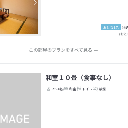
おとな1名
税
(おと
この部屋のプランをすべて見る
和室１０畳（食事なし）
2～4名
和室
トイレ
禁煙