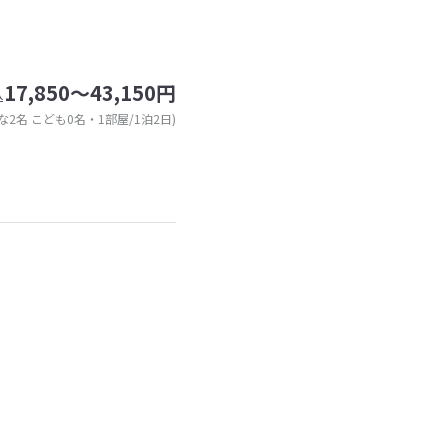
17,850～43,150円
込
な2名 こども0名・1部屋/1泊2日)