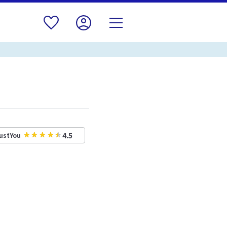
4.5
ustYou