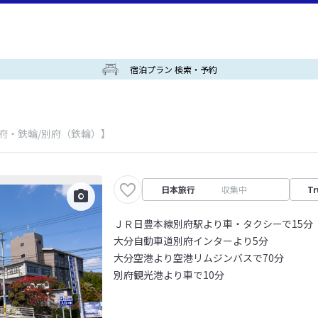
宿泊プラン 検索・予約
府・鉄輪/別府（鉄輪）】
日本旅行
収集中
Tr
ＪＲ日豊本線別府駅より車・タクシーで15分
大分自動車道別府インターより5分
大分空港より空港リムジンバスで70分
別府観光港より車で10分