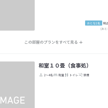
おとな1名
税
(おと
この部屋のプランをすべて見る
和室１０畳（食事処）
2～4名
和室
トイレ
禁煙