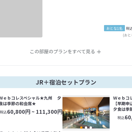
おとな1名
税
(おと
この部屋のプランをすべて見る
JR＋宿泊セットプラン
Ｗｅｂコレスペシャル★九州 夕
Ｗｅｂコ
食は季節の和会席★
【早期申
夕食は季
60,800
円 ~
111,300
円
税込
60
税込