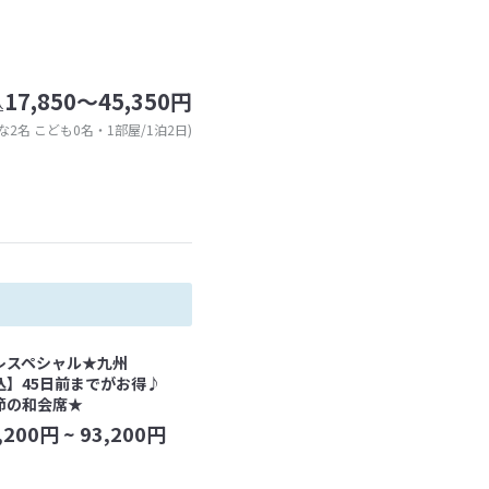
17,850～45,350円
込
な2名 こども0名・1部屋/1泊2日)
レスペシャル★九州
込】45日前までがお得♪
節の和会席★
,200
円 ~
93,200
円