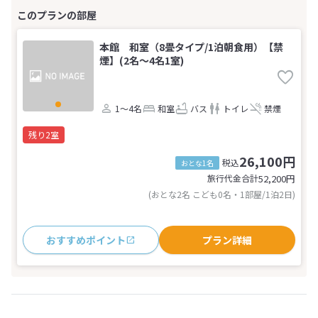
本館 和室（8畳タイプ/1泊朝食用）【禁
煙】(2名～4名1室)
1～4名
和室
バス
トイレ
禁煙
残り2室
26,100円
税込
おとな1名
旅行代金合計
52,200
円
(おとな2名 こども0名・1部屋/1泊2日)
おすすめポイント
プラン詳細