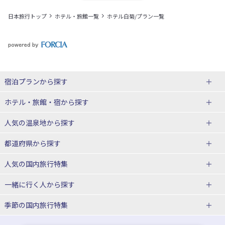
日本旅行トップ
ホテル・旅館一覧
ホテル白菊/プラン一覧
宿泊プランから探す
北海道
ホテル・旅館・宿
から探す
東北
北海道ホテル・旅館
人気の温泉地
から探す
青森県
岩手県
北海道
都道府県から探す
宮城県
秋田県
青森県ホテル・旅館
岩手県ホテル・旅館
湯の川温泉(北海道)
定山渓温泉(北海道)
人気の国内旅行特集
山形県
福島県
宮城県ホテル・旅館
秋田県ホテル・旅館
十勝川温泉(北海道)
阿寒湖温泉(北海道)
北海道旅行・ツアー
東京ディズニーリゾート®への旅
ユニバーサル・スタジオ・ジャパ
一緒に行く人
から探す
ンへの旅
関東
山形県ホテル・旅館
福島県ホテル・旅館
洞爺湖温泉(北海道)
川湯温泉(北海道)
東北
一人旅 国内版
家族・子連れ旅行 国内版
季節の国内旅行特集
温泉旅行
日帰り旅行
東京都
神奈川県
層雲峡温泉(北海道)
知床温泉(北海道)
青森旅行・ツアー
岩手旅行・ツアー
カップル・夫婦旅行 国内版
女子旅 国内版