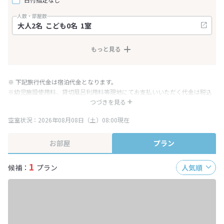
人数・部屋数
もっと見る
※ 下記旅行代金は宿泊代金となります。
※幼児施設使用料、貸切風呂利用料等現地にてお支払いいただく代金は税込
み表記となりますが、消費税増税に伴い代金が一部変更となる場合がござい
つづきを見る
ます。
空室状況：2026年08月08日（土）08:00現在
※表示されている旅行代金・プラン内容は一定時間ごとに更新されます。最
終確認画面でご確認ください。
お部屋
プラン
1
候補：
プラン
人気順