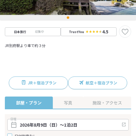
4.5
収集中
日本旅行
TrustYou
JR別府駅より車で約３分
JR＋宿泊プラン
航空＋宿泊プラン
部屋・プラン
写真
施設・アクセス
日程
日付指定なし