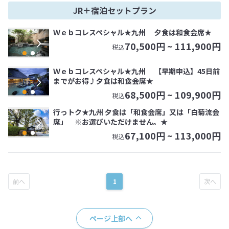
JR＋宿泊セットプラン
Ｗｅｂコレスペシャル★九州 夕食は和食会席★
70,500
円 ~
111,900
円
税込
Ｗｅｂコレスペシャル★九州 【早期申込】45日前
までがお得♪夕食は和食会席★
68,500
円 ~
109,900
円
税込
行っトク★九州 夕食は「和食会席」又は「白菊流会
席」 ※お選びいただけません。★
67,100
円 ~
113,000
円
税込
1
ページ上部へ