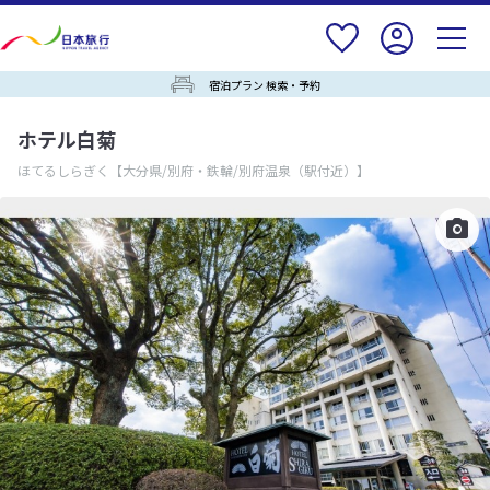
宿泊プラン 検索・予約
ホテル白菊
ほてるしらぎく
【大分県/別府・鉄輪/別府温泉（駅付近）】