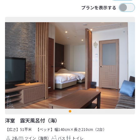
プランを表示する
洋室 露天風呂付（海）
【広さ】51平米
【ベッド】幅140cm×長さ210cm（2台）
2名
ツイン（海側）
バス
トイレ