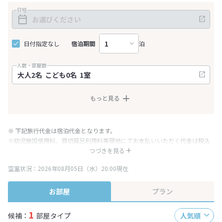
日程
日付指定なし
宿泊期間
泊
人数・部屋数
もっと見る
※ 下記旅行代金は宿泊代金となります。
※幼児施設使用料、貸切風呂利用料等現地にてお支払いいただく代金は税込
み表記となりますが、消費税増税に伴い代金が一部変更となる場合がござい
つづきを見る
ます。
空室状況：2026年08月05日（水）20:00現在
※表示されている旅行代金・プラン内容は一定時間ごとに更新されます。最
終確認画面でご確認ください。
お部屋
プラン
1
候補：
部屋タイプ
人気順