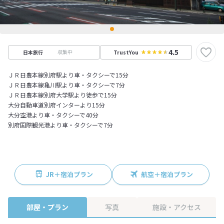
4.5
収集中
日本旅行
TrustYou
ＪＲ日豊本線別府駅より車・タクシーで15分
ＪＲ日豊本線亀川駅より車・タクシーで7分
ＪＲ日豊本線別府大学駅より徒歩で15分
大分自動車道別府インターより15分
大分空港より車・タクシーで40分
別府国際観光港より車・タクシーで7分
JR＋宿泊プラン
航空＋宿泊プラン
部屋・プラン
写真
施設・アクセス