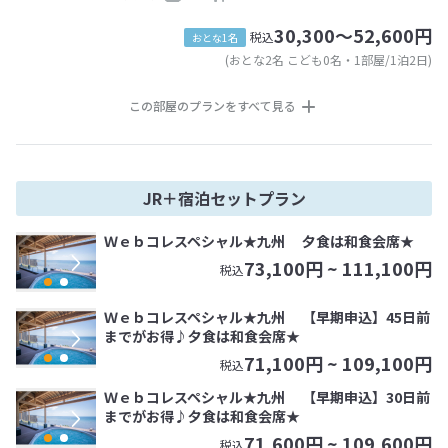
30,300～52,600円
税込
おとな1名
(おとな2名 こども0名・1部屋/1泊2日)
この部屋のプランをすべて見る
JR＋宿泊セットプラン
Ｗｅｂコレスペシャル★九州 夕食は和食会席★
73,100
円 ~
111,100
円
税込
Ｗｅｂコレスペシャル★九州 【早期申込】45日前
までがお得♪夕食は和食会席★
71,100
円 ~
109,100
円
税込
Ｗｅｂコレスペシャル★九州 【早期申込】30日前
までがお得♪夕食は和食会席★
71,600
円 ~
109,600
円
税込