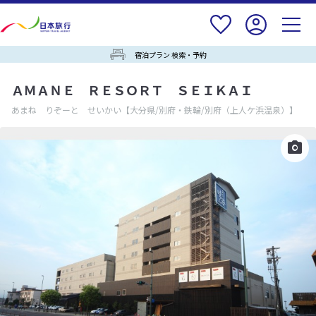
宿泊プラン 検索・予約
ＡＭＡＮＥ ＲＥＳＯＲＴ ＳＥＩＫＡＩ
あまね りぞーと せいかい
【大分県/別府・鉄輪/別府（上人ケ浜温泉）】