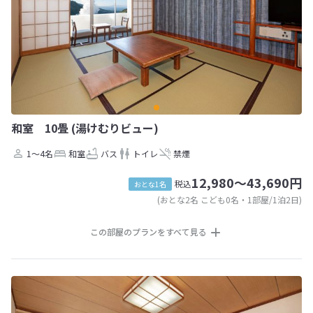
和室 10畳 (湯けむりビュー)
1～4名
和室
バス
トイレ
禁煙
12,980～43,690円
税込
おとな1名
(おとな2名 こども0名・1部屋/1泊2日)
この部屋のプランをすべて見る