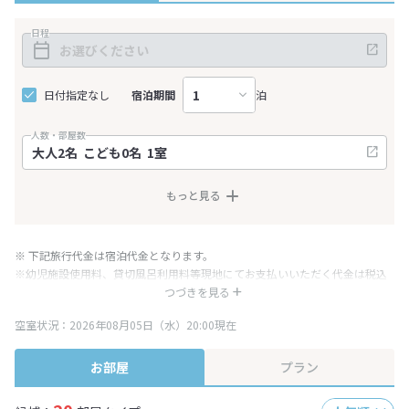
日程
日付指定なし
宿泊期間
泊
人数・部屋数
もっと見る
※ 下記旅行代金は宿泊代金となります。
※幼児施設使用料、貸切風呂利用料等現地にてお支払いいただく代金は税込
み表記となりますが、消費税増税に伴い代金が一部変更となる場合がござい
つづきを見る
ます。
空室状況：2026年08月05日（水）20:00現在
※表示されている旅行代金・プラン内容は一定時間ごとに更新されます。最
終確認画面でご確認ください。
お部屋
プラン