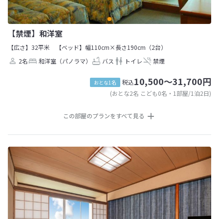
【禁煙】和洋室
【広さ】32平米
【ベッド】幅110cm×長さ190cm（2台）
2名
和洋室（パノラマ）
バス
トイレ
禁煙
10,500～31,700円
税込
おとな1名
(おとな2名 こども0名・1部屋/1泊2日)
この部屋のプランをすべて見る