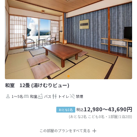
和室 12畳 (湯けむりビュー)
1～5名
和室
バス
トイレ
禁煙
12,980～43,690円
税込
おとな1名
(おとな2名 こども0名・1部屋/1泊2日)
この部屋のプランをすべて見る