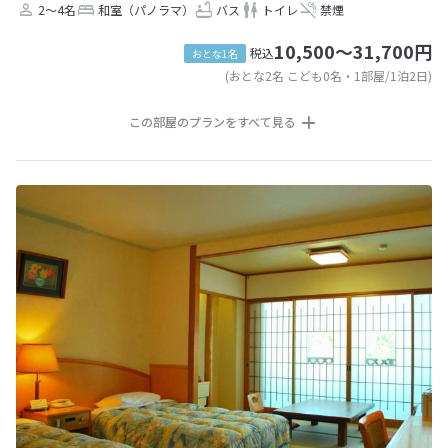
2～4名
和室（パノラマ）
バス
トイレ
禁煙
10,500～31,700円
税込
おとな1名
(おとな2名 こども0名・1部屋/1泊2日)
この部屋のプランをすべて見る