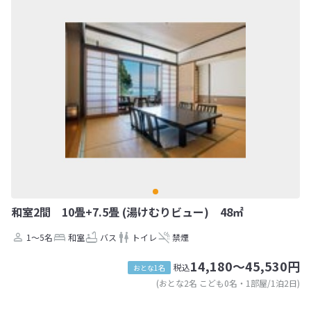
和室2間 10畳+7.5畳 (湯けむりビュー) 48㎡
1～5名
和室
バス
トイレ
禁煙
14,180～45,530円
税込
おとな1名
(おとな2名 こども0名・1部屋/1泊2日)