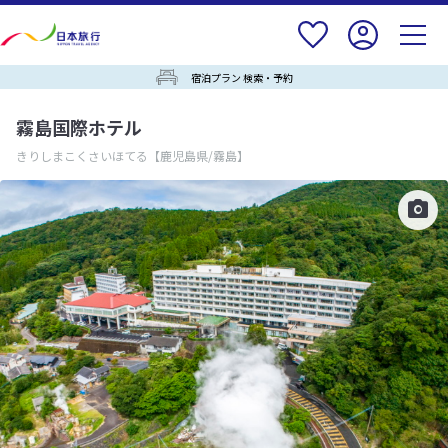
宿泊プラン 検索・予約
霧島国際ホテル
きりしまこくさいほてる
【鹿児島県/霧島】