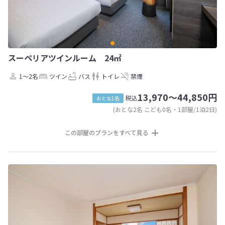
スーペリアツインルーム 24㎡
1～2名
ツイン
バス
トイレ
禁煙
13,970～44,850円
税込
おとな1名
(おとな2名 こども0名・1部屋/1泊2日)
この部屋のプランをすべて見る