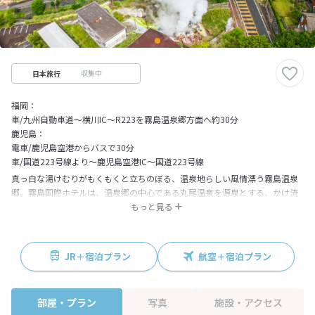
収集中
日本旅行
福岡：
車/九州自動車道～横川IC～R223を霧島温泉郷方面へ約30分
鹿児島：
電車/鹿児島空港からバスで30分
車/国道223号線より～鹿児島空港IC～国道223号線
真っ白な湯けむりがもくもくと立ちのぼる、温泉地らしい風情漂う霧島温泉
郷。霧島国際ホテルは、温泉郷の中心である丸尾温泉を源泉とする、かけ流
しの天然温泉が自慢の宿です。岩風呂、檜風呂、蒸し湯、寝湯など、お風呂
もっと見る
は全部で10種類以上。なかでも露天風呂は、晴れた日には湯の色が美しいミ
ルキーブルーに変化し、神秘的な風景のなかで温泉を楽しむことができま
す。これは湯の成分が太陽光に反応して起きる現象で、それだけ成分を多く
JR＋宿泊プラン
航空＋宿泊プラン
含んだ新鮮な温泉が湧いている証。美肌効果など様々な効能をもたらす単純
硫黄泉のにごり湯で、癒しの時間を満喫していただけます。
部屋・プラン
写真
施設・アクセス