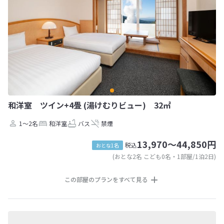
和洋室 ツイン+4畳 (湯けむりビュー) 32㎡
1～2名
和洋室
バス
禁煙
13,970～44,850円
税込
おとな1名
(おとな2名 こども0名・1部屋/1泊2日)
この部屋のプランをすべて見る