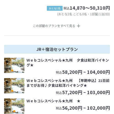
14,870～50,310円
税込
おとな1名
(おとな2名 こども0名・1部屋/1泊2日)
この部屋のプランをすべて見る
JR＋宿泊セットプラン
Ｗｅｂコレスペシャル★九州 夕食は和洋バイキン
グ★
58,200
円 ~
104,000
円
税込
Ｗｅｂコレスペシャル★九州 【早期申込】21日前
までがお得♪夕食は和洋バイキング★
57,200
円 ~
103,000
円
税込
Ｗｅｂコレスペシャル★九州 ★
56,200
円 ~
102,000
円
税込