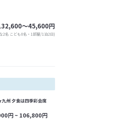
32,600～45,600円
込
な2名 こども0名・1部屋/1泊2日)
★九州 夕食は四季彩会席
900
円 ~
106,800
円