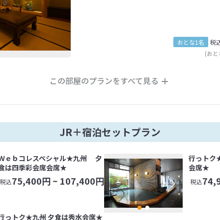
おとな1名
税
(おと
この部屋のプランをすべて見る
JR＋宿泊セットプラン
Ｗｅｂコレスペシャル★九州 夕
行っトク
食は四季彩会席会席★
会席★
75,400
円 ~
107,400
円
74,
税込
税込
行っトク★九州 夕食は秀水会席★