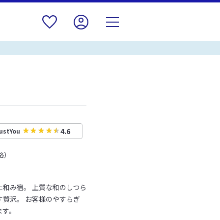
4.6
ustYou
絡）
和み宿。 上質な和のしつら
贅沢。 お客様のやすらぎ
ます。