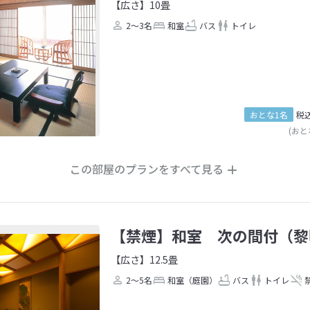
【広さ】10畳
2～3名
和室
バス
トイレ
おとな1名
税
(おと
この部屋のプランをすべて見る
【禁煙】和室 次の間付（黎
【広さ】12.5畳
2～5名
和室（庭園）
バス
トイレ