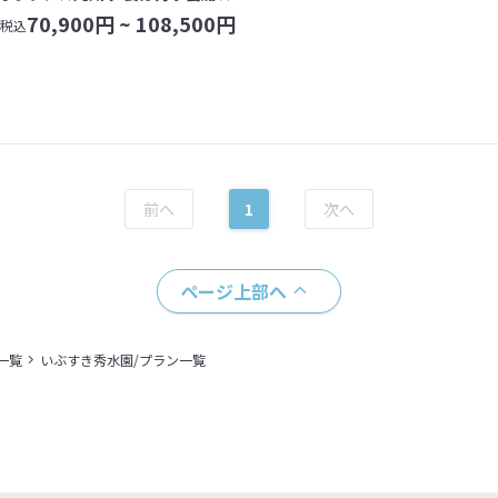
70,900
円 ~
108,500
円
税込
1
ページ上部へ
一覧
いぶすき秀水園/プラン一覧