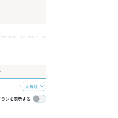
消費税増税に伴い代金が一部
ださい。
ン
人気順
プランを表示する