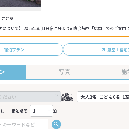
・ご注意
について】 2026年8月1日宿泊分より朝食会場を「広間」でのご案内
R＋宿泊プラン
航空＋宿泊
ン
写真
施
人数・
部屋数
なし
宿泊期間
泊