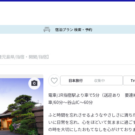
宿泊プラン 検索・予約
鹿児島県/指宿・開聞/指宿】
日本旅行
収集中
Tr
電車/JR指宿駅より車で5分（送迎あり 要連
車/60分～谷山IC～60分
ふと時間を忘れさせるようなやさしさに満ちた
いに日常を忘れ、心をほどいて気ままに過ごす
の時を大切にしたおもてなしを心がけており