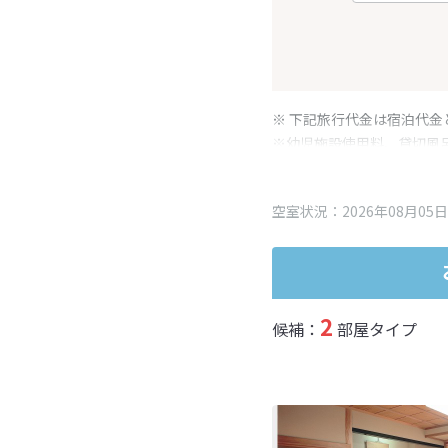
※ 下記旅行代金は宿泊代金
※幼児施設使用料、貸切風
変更となる場合がございま
※表示されている旅行代金
空室状況：2026年08月05日
2
候補：
部屋タイプ