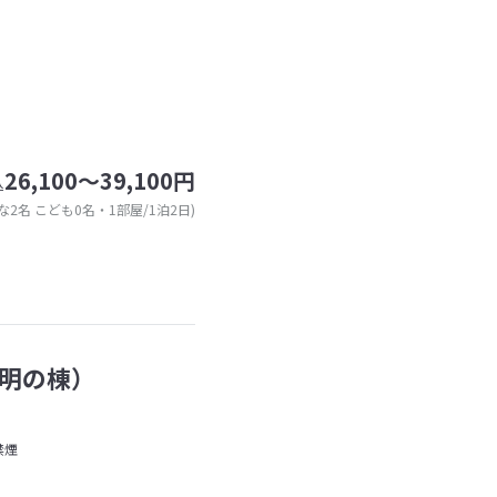
26,100～39,100円
込
な2名 こども0名・1部屋/1泊2日)
明の棟）
禁煙