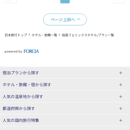
ページ上部へ
日本旅行トップ
ホテル・旅館一覧
指宿フェニックスホテル/プラン一覧
宿泊プランから探す
北海道
ホテル・旅館・宿
から探す
東北
北海道ホテル・旅館
人気の温泉地
から探す
青森県
岩手県
北海道
都道府県から探す
宮城県
秋田県
青森県ホテル・旅館
岩手県ホテル・旅館
湯の川温泉(北海道)
定山渓温泉(北海道)
人気の国内旅行特集