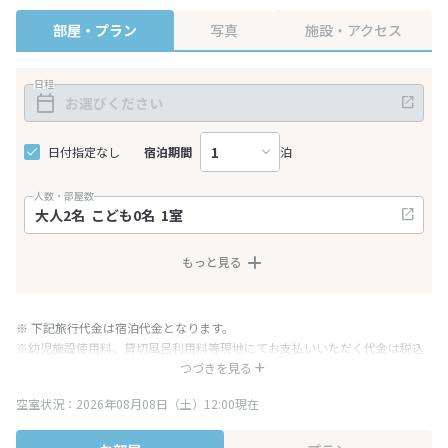
部屋・プラン
写真
施設・アクセス
日程
日付指定なし
宿泊期間
泊
人数・部屋数
もっと見る
※ 下記旅行代金は宿泊代金となります。
※幼児施設使用料、貸切風呂利用料等現地にてお支払いいただく代金は税込
み表記となりますが、消費税増税に伴い代金が一部変更となる場合がござい
つづきを見る
ます。
空室状況：2026年08月08日（土）12:00現在
※表示されている旅行代金・プラン内容は一定時間ごとに更新されます。最
終確認画面でご確認ください。