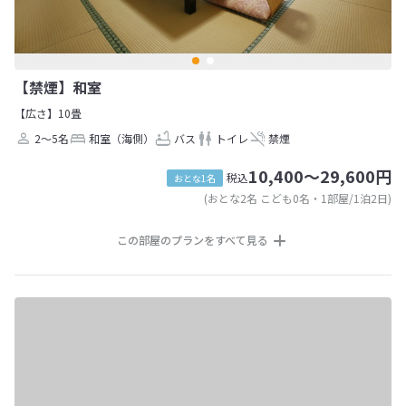
【禁煙】和室
【広さ】10畳
2～5名
和室（海側）
バス
トイレ
禁煙
10,400～29,600円
税込
おとな1名
(おとな2名 こども0名・1部屋/1泊2日)
この部屋のプランをすべて見る