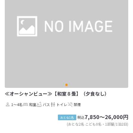
≪オーシャンビュー≫【和室８畳】（夕食なし）
1～4名
和室
バス
トイレ
禁煙
7,850～26,000円
税込
おとな1名
(おとな2名 こども0名・1部屋/1泊2日)