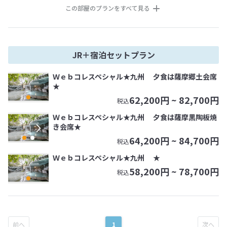
この部屋のプランをすべて見る
JR＋宿泊セットプラン
Ｗｅｂコレスペシャル★九州 夕食は薩摩郷土会席
★
62,200
円 ~
82,700
円
税込
Ｗｅｂコレスペシャル★九州 夕食は薩摩黒陶板焼
き会席★
64,200
円 ~
84,700
円
税込
Ｗｅｂコレスペシャル★九州 ★
58,200
円 ~
78,700
円
税込
1