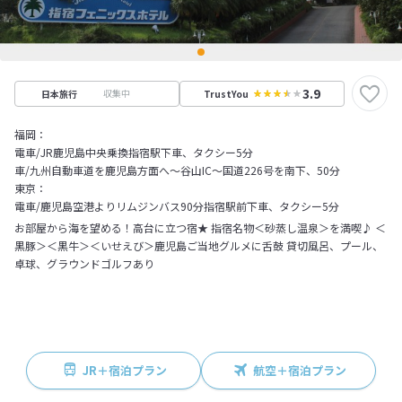
3.9
収集中
日本旅行
TrustYou
福岡：
電車/JR鹿児島中央乗換指宿駅下車、タクシー5分
車/九州自動車道を鹿児島方面へ～谷山IC～国道226号を南下、50分
東京：
電車/鹿児島空港よりリムジンバス90分指宿駅前下車、タクシー5分
お部屋から海を望める！高台に立つ宿★ 指宿名物＜砂蒸し温泉＞を満喫♪ ＜
黒豚＞＜黒牛＞＜いせえび＞鹿児島ご当地グルメに舌鼓 貸切風呂、プール、
卓球、グラウンドゴルフあり
JR＋宿泊プラン
航空＋宿泊プラン