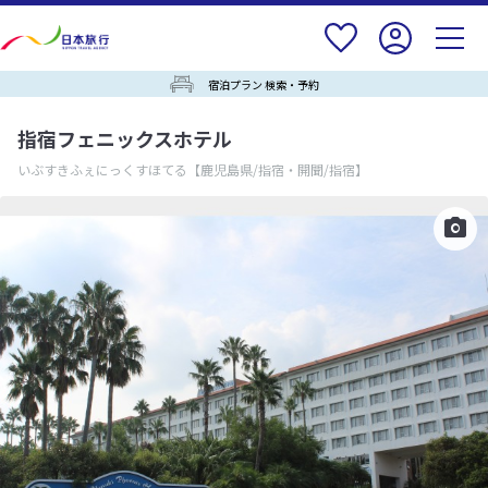
宿泊プラン 検索・予約
指宿フェニックスホテル
いぶすきふぇにっくすほてる
【鹿児島県/指宿・開聞/指宿】