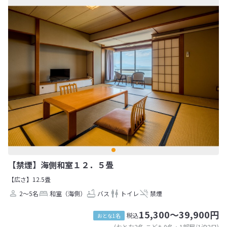
【禁煙】海側和室１２．５畳
【広さ】12.5畳
2～5名
和室（海側）
バス
トイレ
禁煙
15,300～39,900円
税込
おとな1名
(おとな2名 こども0名・1部屋/1泊2日)