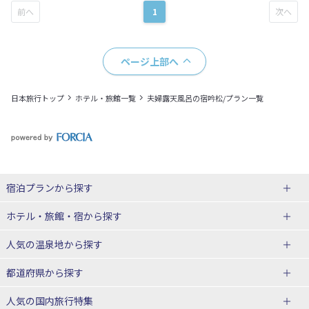
1
ページ上部へ
日本旅行トップ
ホテル・旅館一覧
夫婦露天風呂の宿吟松/プラン一覧
宿泊プランから探す
北海道
ホテル・旅館・宿
から探す
東北
北海道ホテル・旅館
人気の温泉地
から探す
青森県
岩手県
北海道
都道府県から探す
宮城県
秋田県
青森県ホテル・旅館
岩手県ホテル・旅館
湯の川温泉(北海道)
定山渓温泉(北海道)
人気の国内旅行特集