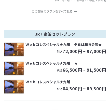
この部屋のプランをすべて見る
JR＋宿泊セットプラン
Ｗｅｂコレスペシャル★九州 夕食は和食会席★
72,000
円 ~
97,000
円
税込
Ｗｅｂコレスペシャル★九州 ★
66,500
円 ~
91,500
円
税込
Ｗｅｂコレスペシャル★九州 －
64,300
円 ~
89,300
円
税込