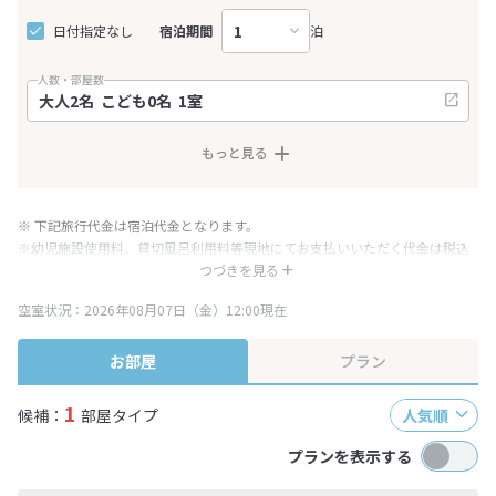
日付指定なし
宿泊期間
泊
人数・部屋数
もっと見る
※ 下記旅行代金は宿泊代金となります。
※幼児施設使用料、貸切風呂利用料等現地にてお支払いいただく代金は税込
み表記となりますが、消費税増税に伴い代金が一部変更となる場合がござい
つづきを見る
ます。
空室状況：2026年08月07日（金）12:00現在
※表示されている旅行代金・プラン内容は一定時間ごとに更新されます。最
終確認画面でご確認ください。
お部屋
プラン
1
候補：
部屋タイプ
人気順
プランを表示する