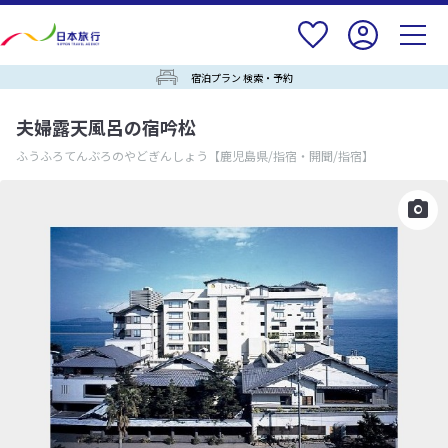
宿泊プラン 検索・予約
夫婦露天風呂の宿吟松
ふうふろてんぶろのやどぎんしょう
【鹿児島県/指宿・開聞/指宿】