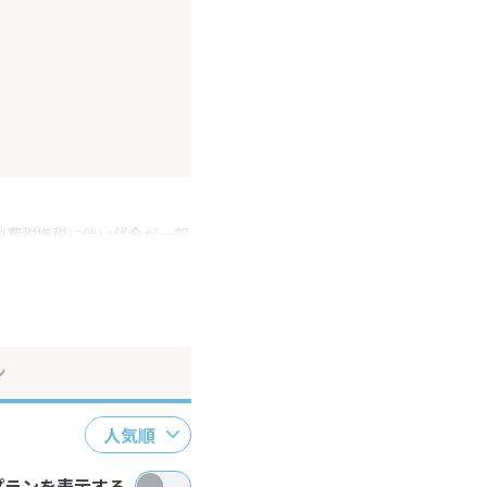
消費税増税に伴い代金が一部
ださい。
ン
人気順
プランを表示する