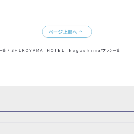
ページ上部へ
一覧
ＳＨＩＲＯＹＡＭＡ ＨＯＴＥＬ ｋａｇｏｓｈｉｍａ/プラン一覧
県
秋田県
山形県
福島県
関東
東京都
神奈川県
埼玉県
県
福井県
甲信越
山梨県
新潟県
長野県
東海
静岡県
ル・旅館
岩手県ホテル・旅館
宮城県ホテル・旅館
秋田県ホテル
府
兵庫県
奈良県
和歌山県
四国
徳島県
高知県
香川県
館
東京都ホテル・旅館
神奈川県ホテル・旅館
埼玉県ホテ
泉(北海道)
十勝川温泉(北海道)
阿寒湖温泉(北海道)
洞爺湖温泉(
口県
九州
福岡県
佐賀県
長崎県
熊本県
大分県
宮崎県
館
栃木県ホテル・旅館
群馬県ホテル・旅館
富山県ホテル