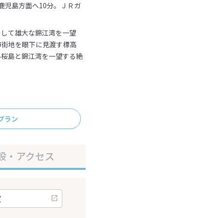
鹿児島方面へ10分。ＪＲガ
そして雄大な錦江湾を一望
鹿児島市街地を眼下に見渡す標高
ル桜島と錦江湾を一望する絶
プラン
設・アクセス