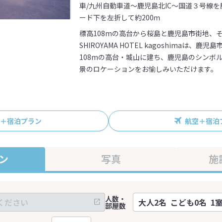
車/九州自動車道～鹿児島北IC～国道３号線を
ード下を左折して約200ｍ
標高108mの高台から桜島と鹿児島市街地、
SHIROYAMA HOTEL kagoshimaは、
108mの高台・城山に建ち、鹿児島のシンボ
景のロケーションをお愉しみいただけます。
R＋宿泊プラン
航空＋宿泊
ン
写真
施
人数・
部屋数