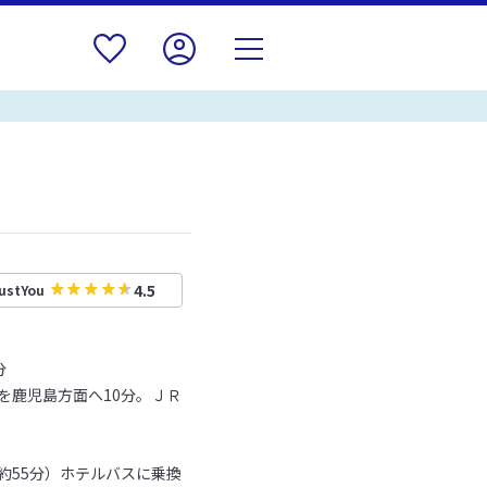
4.5
ustYou
分
を鹿児島方面へ10分。ＪＲ
約55分）ホテルバスに乗換