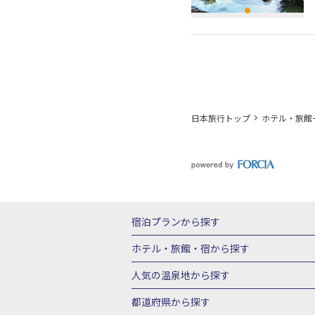
日本旅行トップ
ホテル・旅館
宿泊プランから探す
北海道
東北
青森県
岩手県
宮城
ホテル・旅館・宿
から探す
栃木県
群馬県
北陸
富山県
石川
北海道ホテル・旅館
青森県ホテ
人気の温泉地
から探す
三重県
近畿
滋賀県
京都府
大阪
山形県ホテル・旅館
福島県ホテル・旅
北海道
湯の川温泉(北海道)
定山渓温
都道府県から探す
岡山県
広島県
鳥取県
島根県
山
千葉県ホテル・旅館
茨城県ホテル・旅