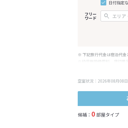
日付指定
フリー
ワード
※ 下記旅行代金は宿泊代金
※幼児施設使用料、貸切風
変更となる場合がございま
※表示されている旅行代金
空室状況：2026年08月08日
0
候補：
部屋タイプ