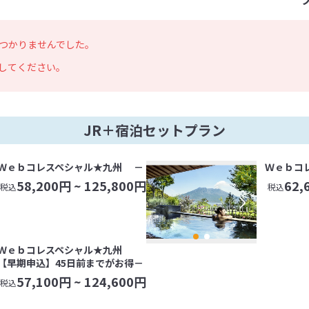
つかりませんでした。
してください。
JR＋宿泊セットプラン
Ｗｅｂコレスペシャル★九州 －
Ｗｅｂコ
58,200
円 ~
125,800
円
62,
税込
税込
Ｗｅｂコレスペシャル★九州
【早期申込】45日前までがお得－
57,100
円 ~
124,600
円
税込