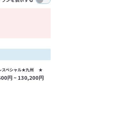
レスペシャル★九州 ★
600
円 ~
130,200
円