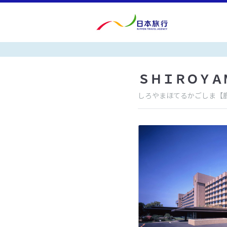
ＳＨＩＲＯＹＡ
しろやまほてるかごしま
【