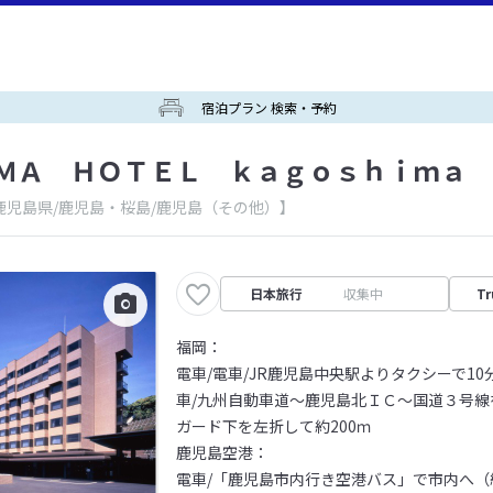
宿泊プラン 検索・予約
ＭＡ ＨＯＴＥＬ ｋａｇｏｓｈｉｍａ
鹿児島県/鹿児島・桜島/鹿児島（その他）】
日本旅行
収集中
Tr
福岡：
電車/電車/JR鹿児島中央駅よりタクシーで10
車/九州自動車道～鹿児島北ＩＣ～国道３号線
ガード下を左折して約200ｍ
鹿児島空港：
電車/「鹿児島市内行き空港バス」で市内へ（