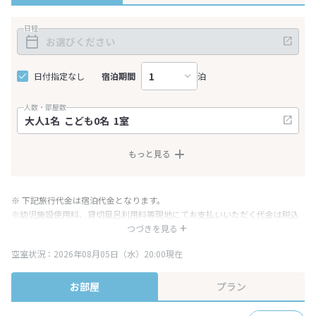
日程
日付指定なし
宿泊期間
泊
人数・部屋数
もっと見る
※ 下記旅行代金は宿泊代金となります。
※幼児施設使用料、貸切風呂利用料等現地にてお支払いいただく代金は税込
み表記となりますが、消費税増税に伴い代金が一部変更となる場合がござい
つづきを見る
ます。
空室状況：2026年08月05日（水）20:00現在
※表示されている旅行代金・プラン内容は一定時間ごとに更新されます。最
終確認画面でご確認ください。
お部屋
プラン