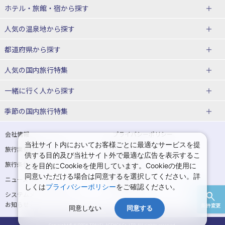
北海道
ホテル・旅館・宿
から探す
東北
北海道ホテル・旅館
人気の温泉地
から探す
青森県
岩手県
北海道
都道府県から探す
宮城県
秋田県
青森県ホテル・旅館
岩手県ホテル・旅館
湯の川温泉(北海道)
定山渓温泉(北海道)
人気の国内旅行特集
山形県
福島県
宮城県ホテル・旅館
秋田県ホテル・旅館
十勝川温泉(北海道)
阿寒湖温泉(北海道)
北海道旅行・ツアー
東京ディズニーリゾート®への旅
ユニバーサル・スタジオ・ジャパ
一緒に行く人
から探す
ンへの旅
関東
山形県ホテル・旅館
福島県ホテル・旅館
洞爺湖温泉(北海道)
川湯温泉(北海道)
東北
一人旅 国内版
家族・子連れ旅行 国内版
季節の国内旅行特集
温泉旅行
日帰り旅行
東京都
神奈川県
層雲峡温泉(北海道)
知床温泉(北海道)
青森旅行・ツアー
岩手旅行・ツアー
カップル・夫婦旅行 国内版
女子旅 国内版
桜・お花見特集
ゴールデンウィーク（GW）の国内
会社情報
プライバシーポリシー
旅行
当社サイト内においてお客様ごとに最適なサービスを提
埼玉県
千葉県
東京都ホテル・旅館
神奈川県ホテル・旅館
東北
旅行業登録票・約款
規約集
宮城旅行・ツアー
秋田旅行・ツアー
卒業旅行・学生旅行 国内版
供する目的及び当社サイト外で最適な広告を表示するこ
夏休み・お盆の国内旅行
7月の国内旅行
旅行条件書
商標について
とを目的にCookieを使用しています。Cookieの使用に
茨城県
栃木県
埼玉県ホテル・旅館
千葉県ホテル・旅館
花巻温泉(岩手)
蔵王温泉(山形)
山形旅行・ツアー
福島旅行・ツアー
同意いただける場合は同意するを選択してください。詳
ニュースリリース
採用情報
8月の国内旅行
9月の国内旅行
しくは
プライバシーポリシー
をご確認ください。
群馬県
茨城県ホテル・旅館
栃木県ホテル・旅館
かみのやま温泉(山形)
鳴子温泉(宮城)
関東
システムメンテナンスの
サイトマップ
10月の国内旅行
11月の国内旅行
お知らせ
条件変更
北陸
群馬県ホテル・旅館
同意しない
同意する
秋保温泉(宮城)
飯坂温泉(福島)
東京旅行・ツアー
神奈川旅行・ツアー
紅葉旅行
クリスマスの国内旅行