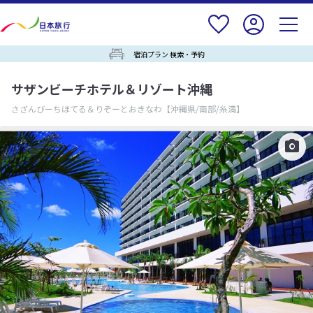
宿泊プラン 検索・予約
サザンビーチホテル＆リゾート沖縄
さざんびーちほてる＆りぞーとおきなわ
【沖縄県/南部/糸満】