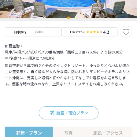
4.2
収集中
日本旅行
TrustYou
那覇空港：
電車/沖縄バス/琉球バス89番糸満線「西崎二丁目バス停」より徒歩30分
車/名嘉地～一般道にて約10分
那覇空港から車で約２０分のダイレクトリゾート。ゆったりと心地よい懐か
しい空気感と、青く澄んだ大らかな海に抱かれるサザンビーチホテル＆リゾ
ート沖縄は、充実した設備と細やかなおもてなしでお客様をお迎え致しま
す。優雅な時の流れのなか、上質なリゾートステイをお楽しみください。
航空＋宿泊プラン
部屋・プラン
写真
施設・アクセス