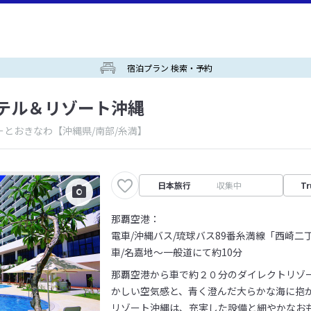
宿泊プラン 検索・予約
テル＆リゾート沖縄
ーとおきなわ
【沖縄県/南部/糸満】
日本旅行
収集中
Tr
那覇空港：
電車/沖縄バス/琉球バス89番糸満線「西崎二
車/名嘉地～一般道にて約10分
那覇空港から車で約２０分のダイレクトリゾ
かしい空気感と、青く澄んだ大らかな海に抱
リゾート沖縄は、充実した設備と細やかなお