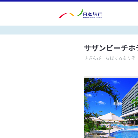
サザンビーチホ
さざんびーちほてる＆りぞ