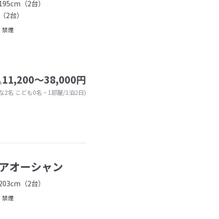
95cm（2台）
（2台）
禁煙
11,200～38,000円
込
な2名 こども0名・1部屋/1泊2日)
アオーシャン
03cm（2台）
禁煙