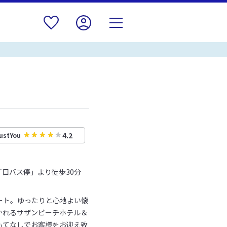
4.2
ustYou
丁目バス停」より徒歩30分
ート。ゆったりと心地よい懐
かれるサザンビーチホテル＆
もてなしでお客様をお迎え致