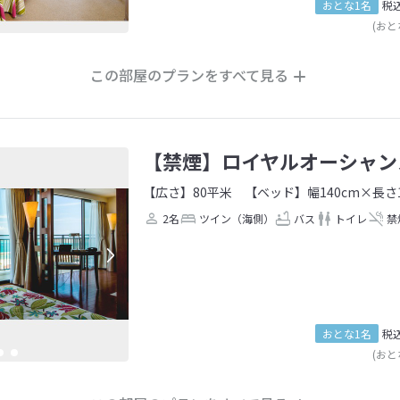
おとな1名
税
(おと
この部屋のプランをすべて見る
【禁煙】ロイヤルオーシャン
【広さ】80平米
【ベッド】幅140cm×長さ1
2名
ツイン（海側）
バス
トイレ
禁
おとな1名
税
(おと