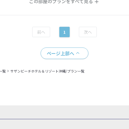
この部屋のプランをすべて見る
1
ページ上部へ
一覧
サザンビーチホテル＆リゾート沖縄/プラン一覧
県
秋田県
山形県
福島県
関東
東京都
神奈川県
埼玉県