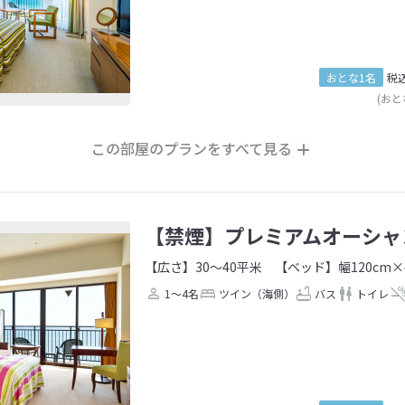
おとな1名
税
(おと
この部屋のプランをすべて見る
【禁煙】プレミアムオーシャ
【広さ】30～40平米
【ベッド】幅120cm×
1～4名
ツイン（海側）
バス
トイレ