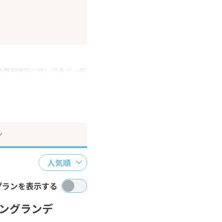
消費税増税に伴い代金が一部
ださい。
ン
人気順
プランを表示する
ングランデ