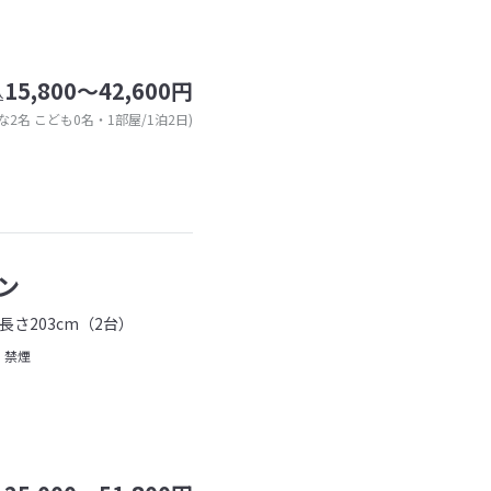
15,800～42,600円
込
な2名 こども0名・1部屋/1泊2日)
ン
長さ203cm（2台）
禁煙