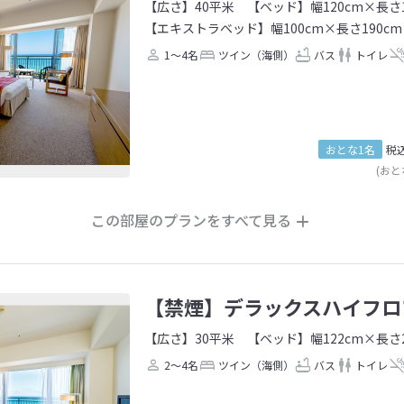
【広さ】40平米
【ベッド】幅120cm×長さ1
【エキストラベッド】幅100cm×長さ190cm
1～4名
ツイン（海側）
バス
トイレ
おとな1名
税
(おと
この部屋のプランをすべて見る
【禁煙】デラックスハイフロ
【広さ】30平米
【ベッド】幅122cm×長さ2
2～4名
ツイン（海側）
バス
トイレ