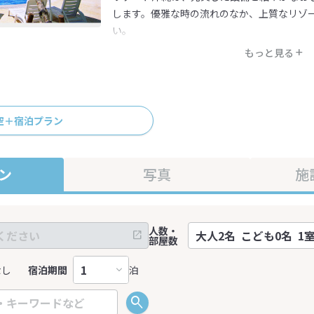
します。優雅な時の流れのなか、上質なリゾ
い。
もっと見る
空＋宿泊プラン
ン
写真
施
人数・
部屋数
なし
宿泊期間
泊