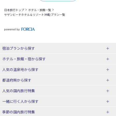
日本旅行トップ
ホテル・旅館一覧
サザンビーチホテル＆リゾート沖縄/プラン一覧
宿泊プランから探す
北海道
ホテル・旅館・宿
から探す
東北
北海道ホテル・旅館
人気の温泉地
から探す
青森県
岩手県
北海道
都道府県から探す
宮城県
秋田県
青森県ホテル・旅館
岩手県ホテル・旅館
湯の川温泉(北海道)
定山渓温泉(北海道)
人気の国内旅行特集
山形県
福島県
宮城県ホテル・旅館
秋田県ホテル・旅館
十勝川温泉(北海道)
阿寒湖温泉(北海道)
北海道旅行・ツアー
東京ディズニーリゾート®への旅
ユニバーサル・スタジオ・ジャパ
一緒に行く人
から探す
ンへの旅
関東
山形県ホテル・旅館
福島県ホテル・旅館
洞爺湖温泉(北海道)
川湯温泉(北海道)
東北
一人旅 国内版
家族・子連れ旅行 国内版
季節の国内旅行特集