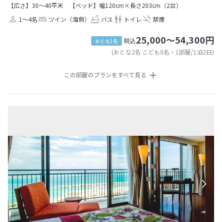
【広さ】30～40平米
【ベッド】幅120cm×長さ203cm（2台）
1～4名
ツイン（海側）
バス
トイレ
禁煙
25,000～54,300円
税込
おとな1名
(おとな2名 こども0名・1部屋/1泊2日)
この部屋のプランをすべて見る