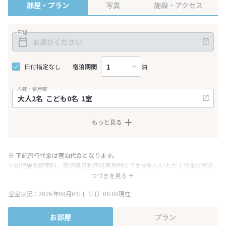
部屋・プラン
写真
施設・アクセス
日程
日付指定なし
宿泊期間
泊
人数・部屋数
もっと見る
※ 下記旅行代金は宿泊代金となります。
※幼児施設使用料、貸切風呂利用料等現地にてお支払いいただく代金は税込
み表記となりますが、消費税増税に伴い代金が一部変更となる場合がござい
つづきを見る
ます。
空室状況：2026年08月09日（日）00:00現在
※表示されている旅行代金・プラン内容は一定時間ごとに更新されます。最
終確認画面でご確認ください。
お部屋
プラン