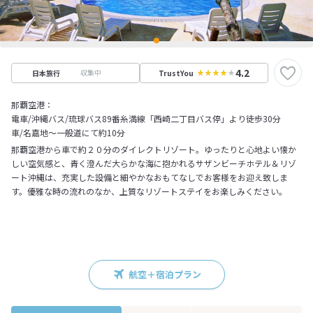
4.2
収集中
日本旅行
TrustYou
那覇空港：
電車/沖縄バス/琉球バス89番糸満線「西崎二丁目バス停」より徒歩30分
車/名嘉地～一般道にて約10分
那覇空港から車で約２０分のダイレクトリゾート。ゆったりと心地よい懐か
しい空気感と、青く澄んだ大らかな海に抱かれるサザンビーチホテル＆リゾ
ート沖縄は、充実した設備と細やかなおもてなしでお客様をお迎え致しま
す。優雅な時の流れのなか、上質なリゾートステイをお楽しみください。
航空＋宿泊プラン