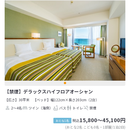
【禁煙】デラックスハイフロアオーシャン
【広さ】30平米
【ベッド】幅122cm×長さ203cm（2台）
2～4名
ツイン（海側）
バス
トイレ
禁煙
15,800～45,100円
税込
おとな1名
(おとな2名 こども0名・1部屋/1泊2日)