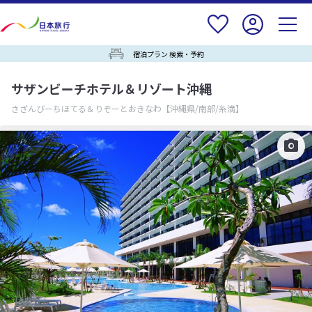
宿泊プラン 検索・予約
サザンビーチホテル＆リゾート沖縄
さざんびーちほてる＆りぞーとおきなわ
【沖縄県/南部/糸満】