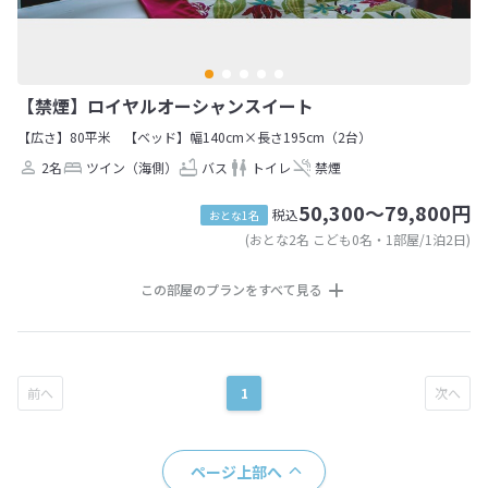
【禁煙】ロイヤルオーシャンスイート
【広さ】80平米
【ベッド】幅140cm×長さ195cm（2台）
2名
ツイン（海側）
バス
トイレ
禁煙
50,300～79,800円
税込
おとな1名
(おとな2名 こども0名・1部屋/1泊2日)
この部屋のプランをすべて見る
1
ページ上部へ