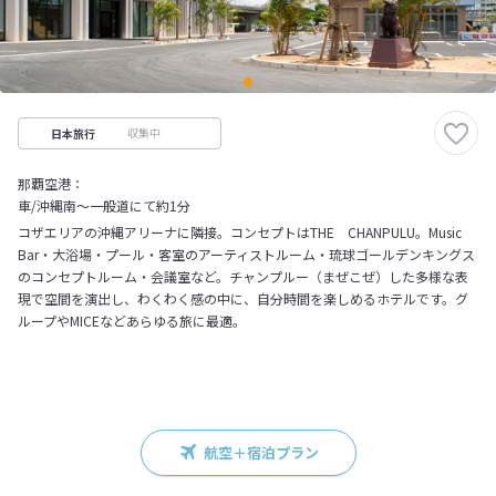
収集中
日本旅行
那覇空港：
車/沖縄南～一般道にて約1分
コザエリアの沖縄アリーナに隣接。コンセプトはTHE CHANPULU。Music
Bar・大浴場・プール・客室のアーティストルーム・琉球ゴールデンキングス
のコンセプトルーム・会議室など。チャンプルー（まぜこぜ）した多様な表
現で空間を演出し、わくわく感の中に、自分時間を楽しめるホテルです。グ
ループやMICEなどあらゆる旅に最適。
航空＋宿泊プラン