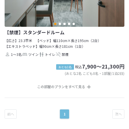
【禁煙】スタンダードルーム
【広さ】23.3平米
【ベッド】幅110cm×長さ195cm（2台）
【エキストラベッド】幅90cm×長さ181cm（1台）
1～3名
ツイン
トイレ
禁煙
7,900～21,300円
税込
おとな1名
(おとな2名 こども0名・1部屋/1泊2日)
この部屋のプランをすべて見る
1