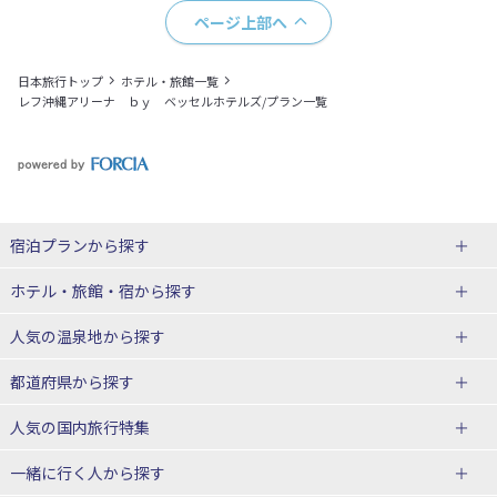
ページ上部へ
日本旅行トップ
ホテル・旅館一覧
レフ沖縄アリーナ ｂｙ ベッセルホテルズ/プラン一覧
宿泊プランから探す
北海道
ホテル・旅館・宿
から探す
東北
北海道ホテル・旅館
人気の温泉地
から探す
青森県
岩手県
北海道
都道府県から探す
宮城県
秋田県
青森県ホテル・旅館
岩手県ホテル・旅館
湯の川温泉(北海道)
定山渓温泉(北海道)
人気の国内旅行特集
山形県
福島県
宮城県ホテル・旅館
秋田県ホテル・旅館
十勝川温泉(北海道)
阿寒湖温泉(北海道)
北海道旅行・ツアー
東京ディズニーリゾート®への旅
ユニバーサル・スタジオ・ジャパ
一緒に行く人
から探す
ンへの旅