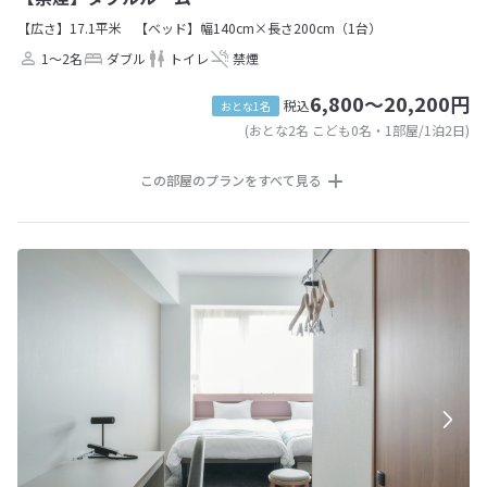
【広さ】17.1平米
【ベッド】幅140cm×長さ200cm（1台）
1～2名
ダブル
トイレ
禁煙
6,800～20,200円
税込
おとな1名
(おとな2名 こども0名・1部屋/1泊2日)
この部屋のプランをすべて見る