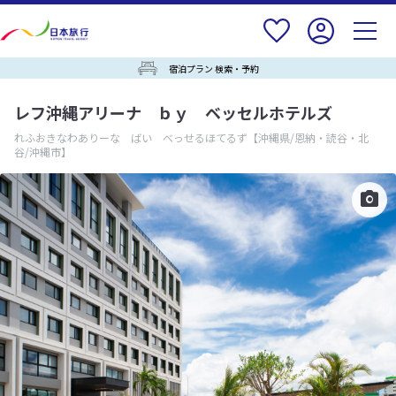
宿泊プラン 検索・予約
レフ沖縄アリーナ ｂｙ ベッセルホテルズ
れふおきなわありーな ばい べっせるほてるず
【沖縄県/恩納・読谷・北
谷/沖縄市】