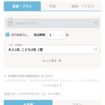
部屋・プラン
写真
施設・アクセス
日程
日付指定なし
宿泊期間
泊
人数・部屋数
もっと見る
※ 下記旅行代金は宿泊代金となります。
※幼児施設使用料、貸切風呂利用料等現地にてお支払いいただく代金は税込
み表記となりますが、消費税増税に伴い代金が一部変更となる場合がござい
つづきを見る
ます。
空室状況：2026年08月08日（土）08:00現在
※表示されている旅行代金・プラン内容は一定時間ごとに更新されます。最
終確認画面でご確認ください。
お部屋
プラン