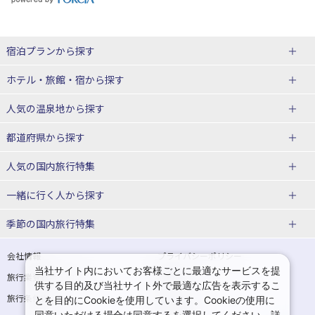
宿泊プランから探す
北海道
ホテル・旅館・宿
から探す
東北
北海道ホテル・旅館
人気の温泉地
から探す
青森県
岩手県
北海道
都道府県から探す
宮城県
秋田県
青森県ホテル・旅館
岩手県ホテル・旅館
湯の川温泉(北海道)
定山渓温泉(北海道)
人気の国内旅行特集
山形県
福島県
宮城県ホテル・旅館
秋田県ホテル・旅館
十勝川温泉(北海道)
阿寒湖温泉(北海道)
北海道旅行・ツアー
東京ディズニーリゾート®への旅
ユニバーサル・スタジオ・ジャパ
一緒に行く人
から探す
ンへの旅
関東
山形県ホテル・旅館
福島県ホテル・旅館
洞爺湖温泉(北海道)
川湯温泉(北海道)
東北
一人旅 国内版
家族・子連れ旅行 国内版
季節の国内旅行特集
温泉旅行
日帰り旅行
東京都
神奈川県
層雲峡温泉(北海道)
知床温泉(北海道)
青森旅行・ツアー
岩手旅行・ツアー
カップル・夫婦旅行 国内版
女子旅 国内版
桜・お花見特集
ゴールデンウィーク（GW）の国内
会社情報
プライバシーポリシー
旅行
当社サイト内においてお客様ごとに最適なサービスを提
埼玉県
千葉県
東京都ホテル・旅館
神奈川県ホテル・旅館
東北
旅行業登録票・約款
規約集
宮城旅行・ツアー
秋田旅行・ツアー
卒業旅行・学生旅行 国内版
供する目的及び当社サイト外で最適な広告を表示するこ
夏休み・お盆の国内旅行
7月の国内旅行
旅行条件書
商標について
とを目的にCookieを使用しています。Cookieの使用に
茨城県
栃木県
埼玉県ホテル・旅館
千葉県ホテル・旅館
花巻温泉(岩手)
蔵王温泉(山形)
山形旅行・ツアー
福島旅行・ツアー
同意いただける場合は同意するを選択してください。詳