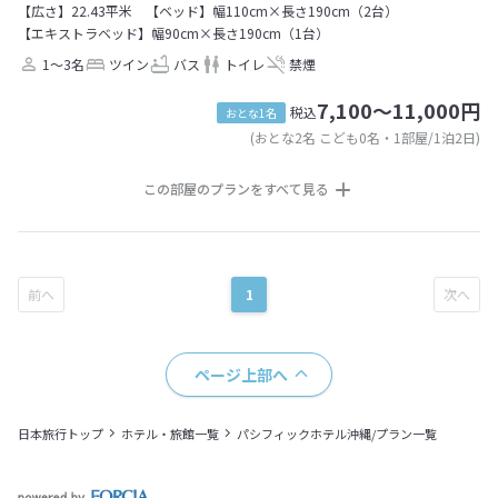
【広さ】22.43平米
【ベッド】幅110cm×長さ190cm（2台）
【エキストラベッド】幅90cm×長さ190cm（1台）
1～3名
ツイン
バス
トイレ
禁煙
7,100～11,000円
税込
おとな1名
(おとな2名 こども0名・1部屋/1泊2日)
この部屋のプランをすべて見る
1
ページ上部へ
日本旅行トップ
ホテル・旅館一覧
パシフィックホテル沖縄/プラン一覧