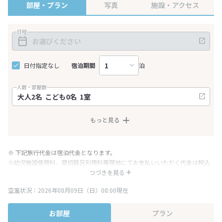
部屋・プラン
写真
施設・アクセス
日程
日付指定なし
宿泊期間
泊
人数・部屋数
もっと見る
※ 下記旅行代金は宿泊代金となります。
※幼児施設使用料、貸切風呂利用料等現地にてお支払いいただく代金は税込
み表記となりますが、消費税増税に伴い代金が一部変更となる場合がござい
つづきを見る
ます。
空室状況：2026年08月09日（日）08:00現在
※表示されている旅行代金・プラン内容は一定時間ごとに更新されます。最
終確認画面でご確認ください。
お部屋
プラン