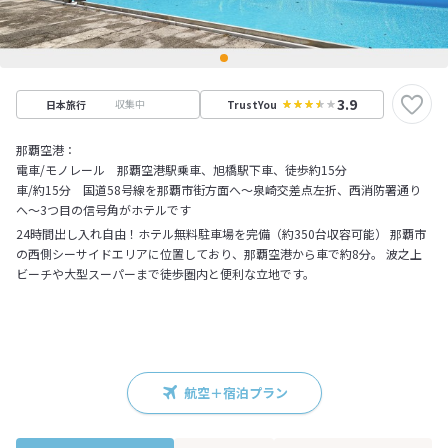
3.9
収集中
日本旅行
TrustYou
那覇空港：
電車/モノレール 那覇空港駅乗車、旭橋駅下車、徒歩約15分
車/約15分 国道58号線を那覇市街方面へ～泉崎交差点左折、西消防署通り
へ～3つ目の信号角がホテルです
24時間出し入れ自由！ホテル無料駐車場を完備（約350台収容可能） 那覇市
の西側シーサイドエリアに位置しており、那覇空港から車で約8分。 波之上
ビーチや大型スーパーまで徒歩圏内と便利な立地です。
航空＋宿泊プラン