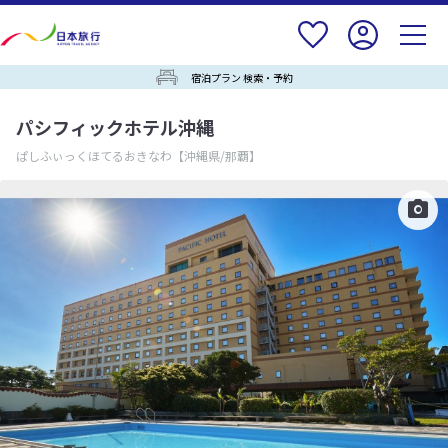
宿泊プラン 検索・予約
パシフィックホテル沖縄
ぱしふぃっくほてるおきなわ
【沖縄県/那覇】