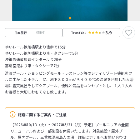
3.9
収集中
日本旅行
TrustYou
ゆいレール線旭橋駅より徒歩で15分
ゆいレール線旭橋駅より車・タクシーで5分
沖縄高速道那覇インターより20分
那覇空港より車・タクシーで7分
造波プール・ショッピングモール・レストラン等のシティリゾート機能をフ
ルに生かしたホテル。又、地下８００ｍから４０.９℃の温泉を利用した大浴
場に露天風呂そしてクアプール、優雅と気品をコンセプトとし、１人１人の
お客様と大切におもてなし致します。
施設に関するご案内・ご注意
【2026年10/13（火）～2027年5/31（月）予定】プールエリアの全面
リニューアルおよび一部施設を休業いたします。対象施設：屋外プー
ル、屋内プール、三重城温泉島人の湯 詳細はホテルへお問い合わせ