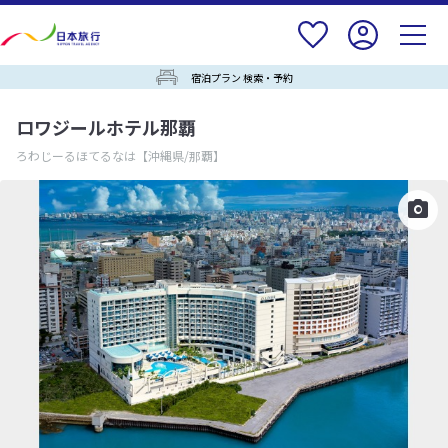
宿泊プラン 検索・予約
ロワジールホテル那覇
ろわじーるほてるなは
【沖縄県/那覇】