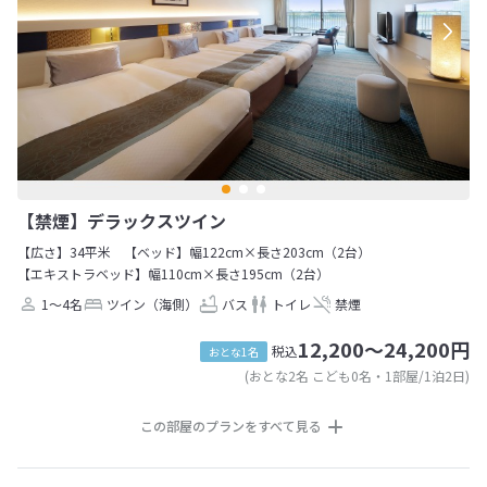
【禁煙】デラックスツイン
【広さ】34平米
【ベッド】幅122cm×長さ203cm（2台）
【エキストラベッド】幅110cm×長さ195cm（2台）
1～4名
ツイン（海側）
バス
トイレ
禁煙
12,200～24,200円
税込
おとな1名
(おとな2名 こども0名・1部屋/1泊2日)
この部屋のプランをすべて見る