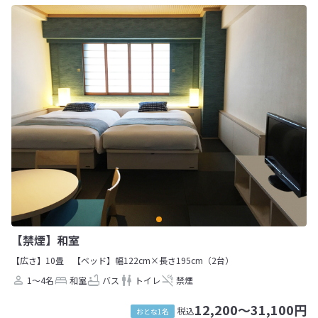
【禁煙】和室
【広さ】10畳
【ベッド】幅122cm×長さ195cm（2台）
1～4名
和室
バス
トイレ
禁煙
12,200～31,100円
税込
おとな1名