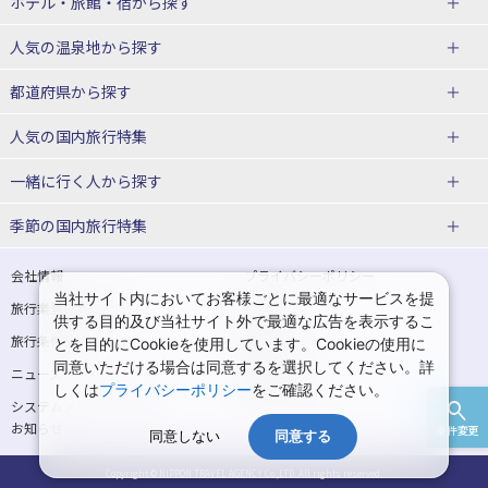
北海道
ホテル・旅館・宿
から探す
東北
北海道ホテル・旅館
人気の温泉地
から探す
青森県
岩手県
北海道
都道府県から探す
宮城県
秋田県
青森県ホテル・旅館
岩手県ホテル・旅館
湯の川温泉(北海道)
定山渓温泉(北海道)
人気の国内旅行特集
山形県
福島県
宮城県ホテル・旅館
秋田県ホテル・旅館
十勝川温泉(北海道)
阿寒湖温泉(北海道)
北海道旅行・ツアー
東京ディズニーリゾート®への旅
ユニバーサル・スタジオ・ジャパ
一緒に行く人
から探す
ンへの旅
関東
山形県ホテル・旅館
福島県ホテル・旅館
洞爺湖温泉(北海道)
川湯温泉(北海道)
東北
一人旅 国内版
家族・子連れ旅行 国内版
季節の国内旅行特集
温泉旅行
日帰り旅行
東京都
神奈川県
層雲峡温泉(北海道)
知床温泉(北海道)
青森旅行・ツアー
岩手旅行・ツアー
カップル・夫婦旅行 国内版
女子旅 国内版
桜・お花見特集
ゴールデンウィーク（GW）の国内
会社情報
プライバシーポリシー
旅行
当社サイト内においてお客様ごとに最適なサービスを提
埼玉県
千葉県
東京都ホテル・旅館
神奈川県ホテル・旅館
東北
旅行業登録票・約款
規約集
宮城旅行・ツアー
秋田旅行・ツアー
卒業旅行・学生旅行 国内版
供する目的及び当社サイト外で最適な広告を表示するこ
夏休み・お盆の国内旅行
7月の国内旅行
旅行条件書
商標について
とを目的にCookieを使用しています。Cookieの使用に
茨城県
栃木県
埼玉県ホテル・旅館
千葉県ホテル・旅館
花巻温泉(岩手)
蔵王温泉(山形)
山形旅行・ツアー
福島旅行・ツアー
同意いただける場合は同意するを選択してください。詳
ニュースリリース
採用情報
8月の国内旅行
9月の国内旅行
しくは
プライバシーポリシー
をご確認ください。
群馬県
茨城県ホテル・旅館
栃木県ホテル・旅館
かみのやま温泉(山形)
鳴子温泉(宮城)
関東
システムメンテナンスの
サイトマップ
10月の国内旅行
11月の国内旅行
お知らせ
条件変更
北陸
群馬県ホテル・旅館
同意しない
同意する
秋保温泉(宮城)
飯坂温泉(福島)
東京旅行・ツアー
神奈川旅行・ツアー
紅葉旅行
クリスマスの国内旅行
Copyright © NIPPON TRAVEL AGENCY Co.,LTD. All rights reserved.
富山県
石川県
北陸
埼玉旅行・ツアー
千葉旅行・ツアー