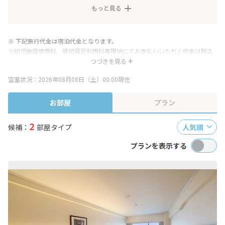
もっと見る
※ 下記旅行代金は宿泊代金となります。
※幼児施設使用料、貸切風呂利用料等現地にてお支払いいただく代金は税込
み表記となりますが、消費税増税に伴い代金が一部変更となる場合がござい
つづきを見る
ます。
空室状況：2026年08月08日（土）00:00現在
※表示されている旅行代金・プラン内容は一定時間ごとに更新されます。最
終確認画面でご確認ください。
お部屋
プラン
2
候補：
部屋タイプ
人気順
プランを表示する