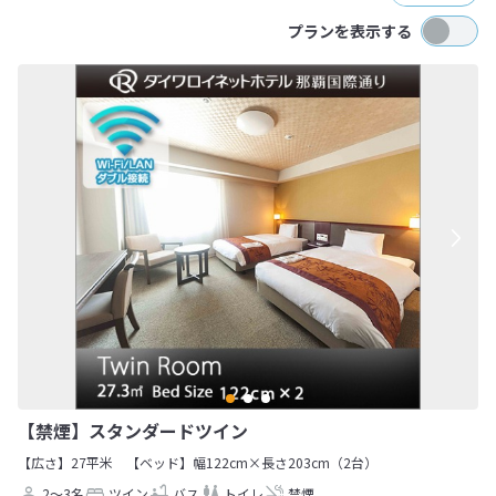
プランを表示する
【禁煙】スタンダードツイン
【広さ】27平米
【ベッド】幅122cm×長さ203cm（2台）
2～3名
ツイン
バス
トイレ
禁煙