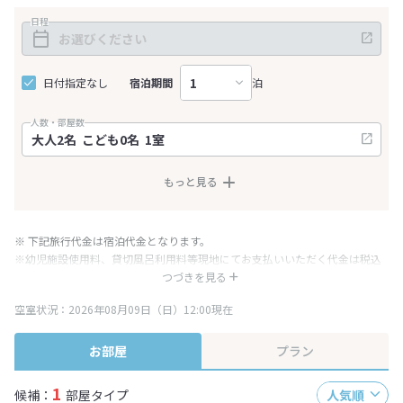
日程
日付指定なし
宿泊期間
泊
人数・部屋数
もっと見る
※ 下記旅行代金は宿泊代金となります。
※幼児施設使用料、貸切風呂利用料等現地にてお支払いいただく代金は税込
み表記となりますが、消費税増税に伴い代金が一部変更となる場合がござい
つづきを見る
ます。
空室状況：2026年08月09日（日）12:00現在
※表示されている旅行代金・プラン内容は一定時間ごとに更新されます。最
終確認画面でご確認ください。
お部屋
プラン
1
候補：
部屋タイプ
人気順