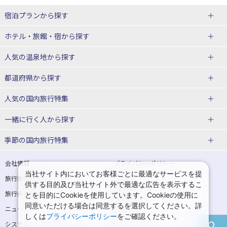
宿泊プランから探す
北海道
ホテル・旅館・宿
から探す
東北
北海道ホテル・旅館
人気の温泉地
から探す
青森県
岩手県
北海道
都道府県から探す
宮城県
秋田県
青森県ホテル・旅館
岩手県ホテル・旅館
湯の川温泉(北海道)
定山渓温泉(北海道)
人気の国内旅行特集
山形県
福島県
宮城県ホテル・旅館
秋田県ホテル・旅館
十勝川温泉(北海道)
阿寒湖温泉(北海道)
北海道旅行・ツアー
東京ディズニーリゾート®への旅
ユニバーサル・スタジオ・ジャパ
一緒に行く人
から探す
ンへの旅
関東
山形県ホテル・旅館
福島県ホテル・旅館
洞爺湖温泉(北海道)
川湯温泉(北海道)
東北
一人旅 国内版
家族・子連れ旅行 国内版
季節の国内旅行特集
温泉旅行
日帰り旅行
東京都
神奈川県
層雲峡温泉(北海道)
知床温泉(北海道)
青森旅行・ツアー
岩手旅行・ツアー
カップル・夫婦旅行 国内版
女子旅 国内版
桜・お花見特集
ゴールデンウィーク（GW）の国内
会社情報
プライバシーポリシー
旅行
当社サイト内においてお客様ごとに最適なサービスを提
埼玉県
千葉県
東京都ホテル・旅館
神奈川県ホテル・旅館
東北
旅行業登録票・約款
規約集
宮城旅行・ツアー
秋田旅行・ツアー
卒業旅行・学生旅行 国内版
供する目的及び当社サイト外で最適な広告を表示するこ
夏休み・お盆の国内旅行
7月の国内旅行
旅行条件書
商標について
とを目的にCookieを使用しています。Cookieの使用に
茨城県
栃木県
埼玉県ホテル・旅館
千葉県ホテル・旅館
花巻温泉(岩手)
蔵王温泉(山形)
山形旅行・ツアー
福島旅行・ツアー
同意いただける場合は同意するを選択してください。詳
ニュースリリース
採用情報
8月の国内旅行
9月の国内旅行
しくは
プライバシーポリシー
をご確認ください。
群馬県
茨城県ホテル・旅館
栃木県ホテル・旅館
かみのやま温泉(山形)
鳴子温泉(宮城)
関東
システムメンテナンスの
サイトマップ