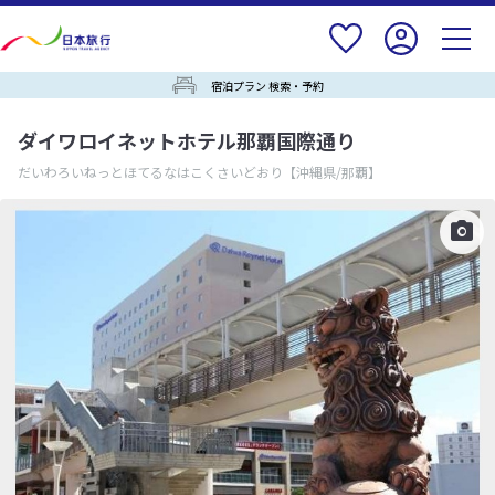
宿泊プラン 検索・予約
ダイワロイネットホテル那覇国際通り
だいわろいねっとほてるなはこくさいどおり
【沖縄県/那覇】