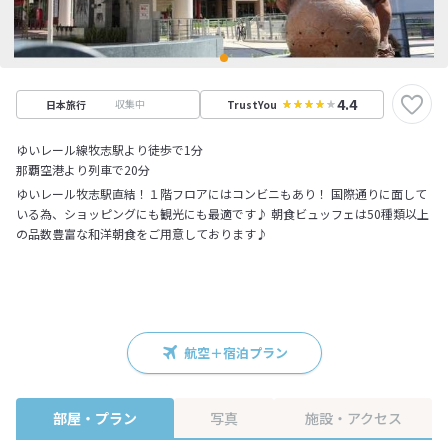
4.4
収集中
日本旅行
TrustYou
ゆいレール線牧志駅より徒歩で1分
那覇空港より列車で20分
ゆいレール牧志駅直結！１階フロアにはコンビニもあり！ 国際通りに面して
いる為、ショッピングにも観光にも最適です♪ 朝食ビュッフェは50種類以上
の品数豊富な和洋朝食をご用意しております♪
航空＋宿泊プラン
部屋・プラン
写真
施設・アクセス