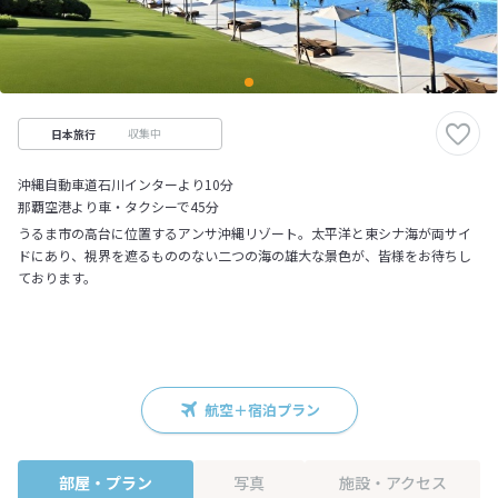
収集中
日本旅行
沖縄自動車道石川インターより10分
那覇空港より車・タクシーで45分
うるま市の高台に位置するアンサ沖縄リゾート。太平洋と東シナ海が両サイ
ドにあり、視界を遮るもののない二つの海の雄大な景色が、皆様をお待ちし
ております。
航空＋宿泊プラン
部屋・プラン
写真
施設・アクセス