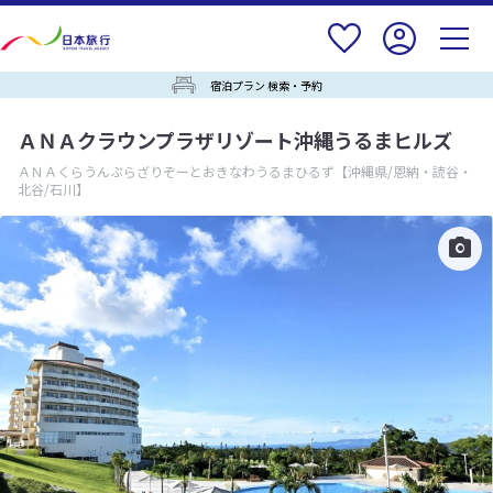
宿泊プラン 検索・予約
ＡＮＡクラウンプラザリゾート沖縄うるまヒルズ
ＡＮＡくらうんぷらざりぞーとおきなわうるまひるず
【沖縄県/恩納・読谷・
北谷/石川】