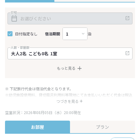
日程
日付指定なし
宿泊期間
泊
人数・部屋数
もっと見る
※ 下記旅行代金は宿泊代金となります。
※幼児施設使用料、貸切風呂利用料等現地にてお支払いいただく代金は税込
み表記となりますが、消費税増税に伴い代金が一部変更となる場合がござい
つづきを見る
ます。
空室状況：2026年08月05日（水）20:00現在
※表示されている旅行代金・プラン内容は一定時間ごとに更新されます。最
終確認画面でご確認ください。
お部屋
プラン