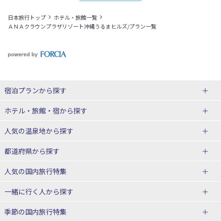
日本旅行トップ
ホテル・旅館一覧
ＡＮＡクラウンプラザリゾート沖縄うるまヒルズ/プラン一覧
宿泊プランから探す
北海道
ホテル・旅館・宿
から探す
東北
北海道ホテル・旅館
人気の温泉地
から探す
青森県
岩手県
北海道
都道府県から探す
宮城県
秋田県
青森県ホテル・旅館
岩手県ホテル・旅館
湯の川温泉(北海道)
定山渓温泉(北海道)
人気の国内旅行特集
山形県
福島県
宮城県ホテル・旅館
秋田県ホテル・旅館
十勝川温泉(北海道)
阿寒湖温泉(北海道)
北海道旅行・ツアー
東京ディズニーリゾート®への旅
ユニバーサル・スタジオ・ジャパ
一緒に行く人
から探す
ンへの旅
関東
山形県ホテル・旅館
福島県ホテル・旅館
洞爺湖温泉(北海道)
川湯温泉(北海道)
東北
一人旅 国内版
家族・子連れ旅行 国内版
季節の国内旅行特集