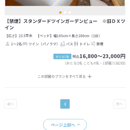
【禁煙】スタンダードツインガーデンビュー ※旧ＤＸツ
イン
【広さ】23.5平米
【ベッド】幅105cm×長さ200cm（2台）
1～2名
ツイン（パノラマ）
バス
トイレ
禁煙
16,800～23,000円
税込
おとな1名
(おとな2名 こども0名・1部屋/1泊2日)
この部屋のプランをすべて見る
1
ページ上部へ