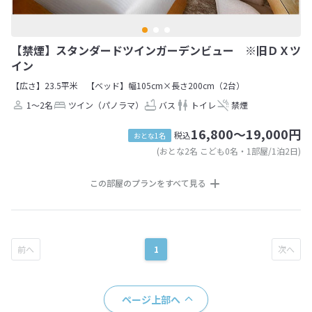
【禁煙】スタンダードツインガーデンビュー ※旧ＤＸツ
イン
【広さ】23.5平米
【ベッド】幅105cm×長さ200cm（2台）
1～2名
ツイン（パノラマ）
バス
トイレ
禁煙
16,800～19,000円
税込
おとな1名
(おとな2名 こども0名・1部屋/1泊2日)
この部屋のプランをすべて見る
1
ページ上部へ