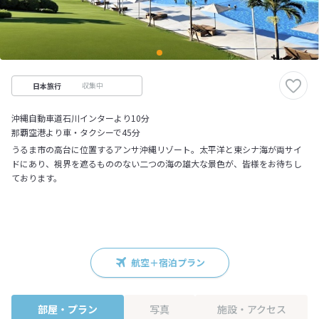
収集中
日本旅行
沖縄自動車道石川インターより10分
那覇空港より車・タクシーで45分
うるま市の高台に位置するアンサ沖縄リゾート。太平洋と東シナ海が両サイ
ドにあり、視界を遮るもののない二つの海の雄大な景色が、皆様をお待ちし
ております。
航空＋宿泊プラン
部屋・プラン
写真
施設・アクセス