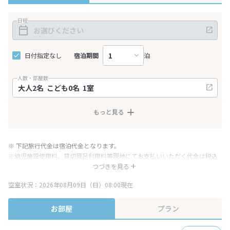
日程
日付指定なし
宿泊期間
泊
人数・部屋数
もっと見る
※ 下記旅行代金は宿泊代金となります。
※幼児施設使用料、貸切風呂利用料等現地にてお支払いいただく代金は税込
み表記となりますが、消費税増税に伴い代金が一部変更となる場合がござい
つづきを見る
ます。
空室状況：2026年08月09日（日）08:00現在
※表示されている旅行代金・プラン内容は一定時間ごとに更新されます。最
終確認画面でご確認ください。
お部屋
プラン