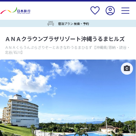
宿泊プラン 検索・予約
ＡＮＡクラウンプラザリゾート沖縄うるまヒルズ
ＡＮＡくらうんぷらざりぞーとおきなわうるまひるず
【沖縄県/恩納・読谷・
北谷/石川】