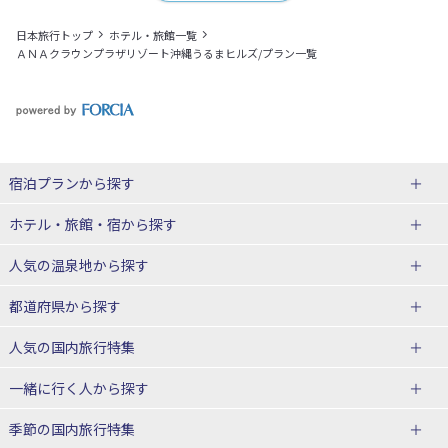
日本旅行トップ
ホテル・旅館一覧
ＡＮＡクラウンプラザリゾート沖縄うるまヒルズ/プラン一覧
宿泊プランから探す
北海道
ホテル・旅館・宿
から探す
東北
北海道ホテル・旅館
人気の温泉地
から探す
青森県
岩手県
北海道
都道府県から探す
宮城県
秋田県
青森県ホテル・旅館
岩手県ホテル・旅館
湯の川温泉(北海道)
定山渓温泉(北海道)
人気の国内旅行特集
山形県
福島県
宮城県ホテル・旅館
秋田県ホテル・旅館
十勝川温泉(北海道)
阿寒湖温泉(北海道)
北海道旅行・ツアー
東京ディズニーリゾート®への旅
ユニバーサル・スタジオ・ジャパ
一緒に行く人
から探す
ンへの旅
関東
山形県ホテル・旅館
福島県ホテル・旅館
洞爺湖温泉(北海道)
川湯温泉(北海道)
東北
一人旅 国内版
家族・子連れ旅行 国内版
季節の国内旅行特集