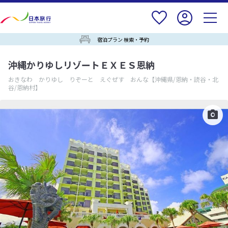
宿泊プラン 検索・予約
沖縄かりゆしリゾートＥＸＥＳ恩納
おきなわ かりゆし りぞーと えぐぜす おんな
【沖縄県/恩納・読谷・北
谷/恩納村】