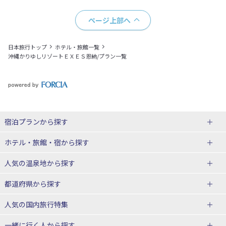
ページ上部へ
日本旅行トップ
ホテル・旅館一覧
沖縄かりゆしリゾートＥＸＥＳ恩納/プラン一覧
宿泊プランから探す
北海道
ホテル・旅館・宿
から探す
東北
北海道ホテル・旅館
人気の温泉地
から探す
青森県
岩手県
北海道
都道府県から探す
宮城県
秋田県
青森県ホテル・旅館
岩手県ホテル・旅館
湯の川温泉(北海道)
定山渓温泉(北海道)
人気の国内旅行特集
山形県
福島県
宮城県ホテル・旅館
秋田県ホテル・旅館
十勝川温泉(北海道)
阿寒湖温泉(北海道)
北海道旅行・ツアー
東京ディズニーリゾート®への旅
ユニバーサル・スタジオ・ジャパ
一緒に行く人
から探す