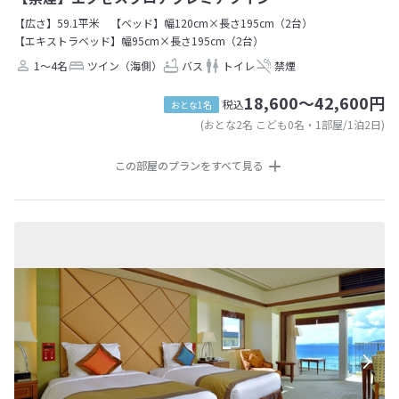
【広さ】59.1平米
【ベッド】幅120cm×長さ195cm（2台）
【エキストラベッド】幅95cm×長さ195cm（2台）
1～4名
ツイン（海側）
バス
トイレ
禁煙
18,600～42,600円
税込
おとな1名
(おとな2名 こども0名・1部屋/1泊2日)
この部屋のプランをすべて見る