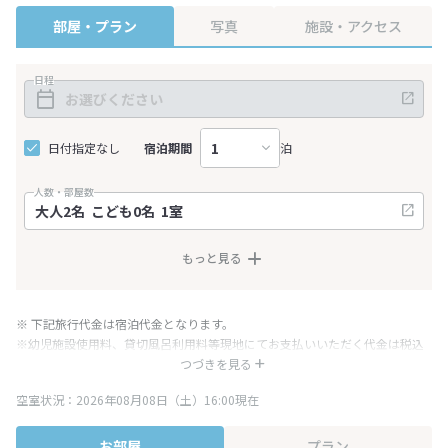
部屋・プラン
写真
施設・アクセス
日程
日付指定なし
宿泊期間
泊
人数・部屋数
もっと見る
※ 下記旅行代金は宿泊代金となります。
※幼児施設使用料、貸切風呂利用料等現地にてお支払いいただく代金は税込
み表記となりますが、消費税増税に伴い代金が一部変更となる場合がござい
つづきを見る
ます。
空室状況：2026年08月08日（土）16:00現在
※表示されている旅行代金・プラン内容は一定時間ごとに更新されます。最
終確認画面でご確認ください。
お部屋
プラン