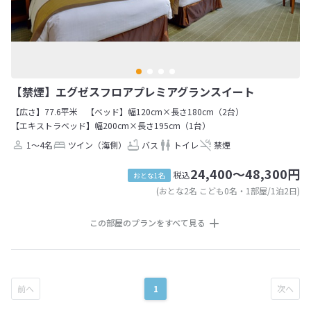
【禁煙】エグゼスフロアプレミアグランスイート
【広さ】77.6平米
【ベッド】幅120cm×長さ180cm（2台）
【エキストラベッド】幅200cm×長さ195cm（1台）
1～4名
ツイン（海側）
バス
トイレ
禁煙
24,400～48,300円
税込
おとな1名
(おとな2名 こども0名・1部屋/1泊2日)
この部屋のプランをすべて見る
1