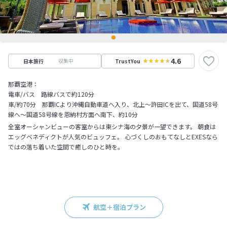
4.6
収集中
日本旅行
TrustYou
那覇空港：
電車/バス 路線バスで約120分
車/約70分 那覇ICより沖縄自動車道へ入り、北上～許田ICを出て、国道58号
線へ～国道58号線を恩納村方面へ南下、約10分
全室オーシャンビューの客室からは東シナ海の夕景が一望できます。 朝食は
エッグベネディクトが人気のビュッフェ。 心づくしのおもてなしとEXESなら
ではの落ち着いた空間で癒しのひと時を。
航空＋宿泊プラン