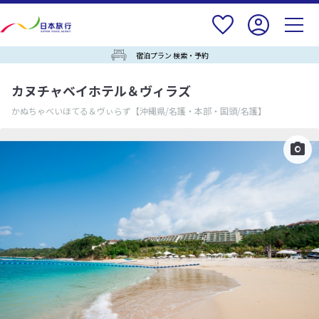
宿泊プラン 検索・予約
カヌチャベイホテル＆ヴィラズ
かぬちゃべいほてる＆ヴぃらず
【沖縄県/名護・本部・国頭/名護】