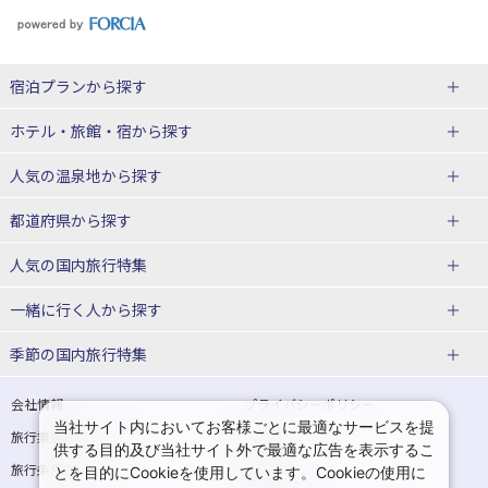
宿泊プランから探す
北海道
ホテル・旅館・宿
から探す
東北
北海道ホテル・旅館
人気の温泉地
から探す
青森県
岩手県
北海道
都道府県から探す
宮城県
秋田県
青森県ホテル・旅館
岩手県ホテル・旅館
湯の川温泉(北海道)
定山渓温泉(北海道)
人気の国内旅行特集
山形県
福島県
宮城県ホテル・旅館
秋田県ホテル・旅館
十勝川温泉(北海道)
阿寒湖温泉(北海道)
北海道旅行・ツアー
東京ディズニーリゾート®への旅
ユニバーサル・スタジオ・ジャパ
一緒に行く人
から探す
ンへの旅
関東
山形県ホテル・旅館
福島県ホテル・旅館
洞爺湖温泉(北海道)
川湯温泉(北海道)
東北
一人旅 国内版
家族・子連れ旅行 国内版
季節の国内旅行特集
温泉旅行
日帰り旅行
東京都
神奈川県
層雲峡温泉(北海道)
知床温泉(北海道)
青森旅行・ツアー
岩手旅行・ツアー
カップル・夫婦旅行 国内版
女子旅 国内版
桜・お花見特集
ゴールデンウィーク（GW）の国内
会社情報
プライバシーポリシー
旅行
当社サイト内においてお客様ごとに最適なサービスを提
埼玉県
千葉県
東京都ホテル・旅館
神奈川県ホテル・旅館
東北
旅行業登録票・約款
規約集
宮城旅行・ツアー
秋田旅行・ツアー
卒業旅行・学生旅行 国内版
供する目的及び当社サイト外で最適な広告を表示するこ
夏休み・お盆の国内旅行
7月の国内旅行
旅行条件書
商標について
とを目的にCookieを使用しています。Cookieの使用に
茨城県
栃木県
埼玉県ホテル・旅館
千葉県ホテル・旅館
花巻温泉(岩手)
蔵王温泉(山形)
山形旅行・ツアー
福島旅行・ツアー