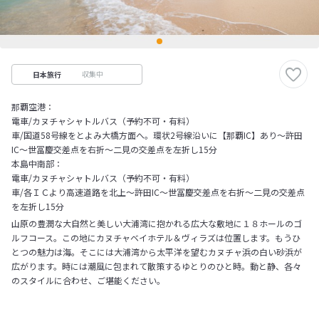
収集中
日本旅行
那覇空港：
電車/カヌチャシャトルバス（予約不可・有料）
車/国道58号線をとよみ大橋方面へ。環状2号線沿いに【那覇IC】あり～許田
IC～世冨慶交差点を右折～二見の交差点を左折し15分
本島中南部：
電車/カヌチャシャトルバス（予約不可・有料）
車/各ＩＣより高速道路を北上～許田IC～世冨慶交差点を右折～二見の交差点
を左折し15分
山原の豊潤な大自然と美しい大浦湾に抱かれる広大な敷地に１８ホールのゴ
ルフコース。この地にカヌチャベイホテル＆ヴィラズは位置します。もうひ
とつの魅力は海。そこには大浦湾から太平洋を望むカヌチャ浜の白い砂浜が
広がります。時には潮風に包まれて散策するゆとりのひと時。動と静、各々
のスタイルに合わせ、ご堪能ください。