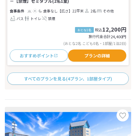
－【禁煙】セミダブル(2名1室)
食事なし
【広さ】22平米
2名
その他
バス
トイレ
禁煙
12,200円
税込
おとな1名
旅行代金合計
24,400
円
(おとな2名 こども0名・1部屋/1泊2日)
おすすめポイント
プランの詳細
すべてのプランを見る
(4プラン、1部屋タイプ)