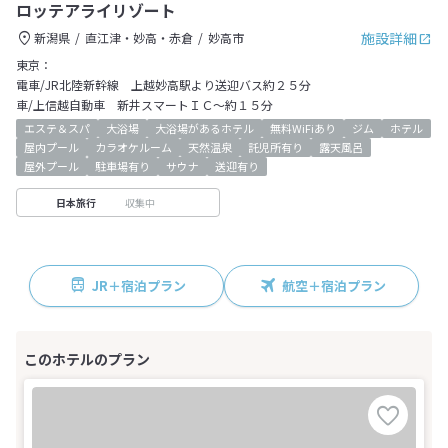
ロッテアライリゾート
施設詳細
新潟県
直江津・妙高・赤倉
妙高市
東京：
電車/JR北陸新幹線 上越妙高駅より送迎バス約２５分
車/上信越自動車 新井スマートＩＣ～約１５分
エステ＆スパ
大浴場
大浴場があるホテル
無料WiFiあり
ジム
ホテル
屋内プール
カラオケルーム
天然温泉
託児所有り
露天風呂
屋外プール
駐車場有り
サウナ
送迎有り
収集中
日本旅行
JR＋宿泊プラン
航空＋宿泊プラン