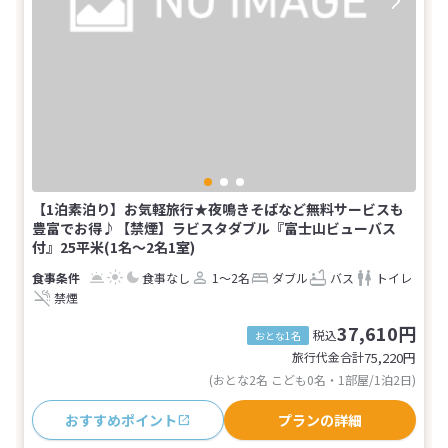
【1泊素泊り】お気軽旅行★夜鳴きそばなど無料サービスも
豊富でお得♪【禁煙】ラビスタダブル『富士山ビューバス
付』25平米(1名～2名1室)
食事なし
1～2名
ダブル
バス
トイレ
禁煙
37,610円
税込
おとな1名
旅行代金合計
75,220
円
(おとな2名 こども0名・1部屋/1泊2日)
おすすめポイント
プランの詳細