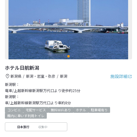
ホテル日航新潟
施設詳細
新潟県
新潟・岩室・弥彦
新潟
新潟駅：
電車/上越新幹線新潟駅万代口より徒歩約25分
新潟駅：
車/上越新幹線新潟駅万代口より車約8分
コンビニ
宅配サービス
無料WiFiあり
ホテル
駐車場有り
館内に車いす利用トイレ
収集中
日本旅行