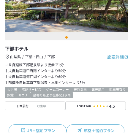
下部ホテル
施設詳細
山梨県
下部・西山
下部
ＪＲ身延線下部温泉駅より徒歩で1分
中央自動車道甲府南インターより50分
中央自動車道河口湖インターより60分
中部横断自動車道下部温泉・早川インターより5分
大浴場
宅配サービス
ゲームコーナー
天然温泉
露天風呂
駐車場有り
旅館
サウナ
最寄り駅より徒歩5分以内
4.5
収集中
日本旅行
TrustYou
JR＋宿泊プラン
航空＋宿泊プラン