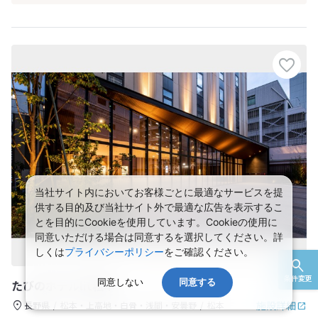
当社サイト内においてお客様ごとに最適なサービスを提
供する目的及び当社サイト外で最適な広告を表示するこ
とを目的にCookieを使用しています。Cookieの使用に
同意いただける場合は同意するを選択してください。詳
しくは
プライバシーポリシー
をご確認ください。
条件変更
同意しない
同意する
たびのホテルlit松本
施設詳細
長野県
松本・上高地・白骨・浅間・安曇野
松本