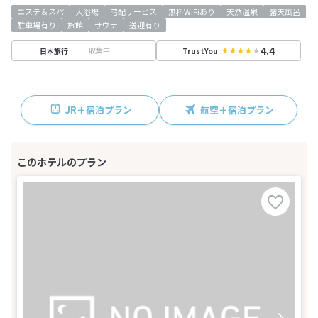
エステ＆スパ
大浴場
宅配サービス
無料WiFiあり
天然温泉
露天風呂
駐車場有り
旅館
サウナ
送迎有り
4.4
収集中
日本旅行
TrustYou
JR＋宿泊プラン
航空＋宿泊プラン