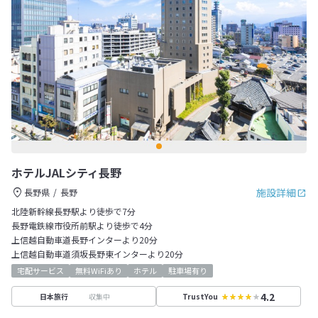
ホテルJALシティ長野
施設詳細
長野県
長野
北陸新幹線長野駅より徒歩で7分
長野電鉄線市役所前駅より徒歩で4分
上信越自動車道長野インターより20分
上信越自動車道須坂長野東インターより20分
宅配サービス
無料WiFiあり
ホテル
駐車場有り
4.2
収集中
日本旅行
TrustYou