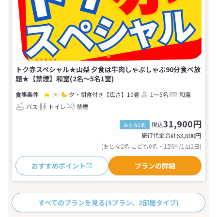
トク赤スペシャル★山梨 夕食は牛肉しゃぶしゃぶ90分食べ放
題★【禁煙】和室(2名～5名1室)
夕・朝食付き
【広さ】10畳
1～5名
和室
バス
トイレ
禁煙
31,900円
税込
おとな1名
旅行代金合計
63,800
円
(おとな2名 こども0名・1部屋/1泊2日)
おすすめポイント
プランの詳細
すべてのプランを見る
(5プラン、2部屋タイプ)