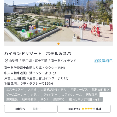
ハイランドリゾート ホテル＆スパ
施設詳細
山梨県
河口湖・富士五湖
富士急ハイランド
富士急行線富士山駅より車・タクシーで5分
中央自動車道河口湖インターより1分
東富士五湖自動車道富士吉田インターより1分
羽田空港より車・タクシーで120分
エステ＆スパ
大浴場
大浴場があるホテル
宅配サービス
無料WiFiあり
ゲームコーナー
ホテル
ジャグジー
カラオケルーム
天然温泉
露天風呂
駐車場有り
サウナ
送迎有り
館内に車いす利用トイレ
4.4
収集中
日本旅行
TrustYou