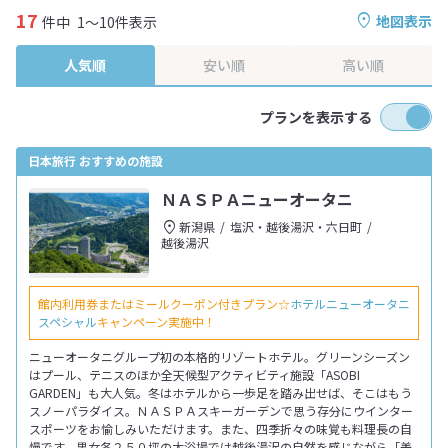
17
地図表示
件中
1～10件表示
人気順
安い順
高い順
プランを表示する
日本旅行 おすすめの施設
ＮＡＳＰＡニューオータニ
新潟県
塩沢・越後湯沢・六日町
越後湯沢
館内利用券またはミールクーポン付きプラン☆
ホテルニューオータニ
スペシャル
キャンペーン実施中！
ニューオータニグループ初の本格的リゾートホテル。グリーンシーズン
はプール、テニスのほか全天候型アクティビティ施設「ASOBI
GARDEN」も大人気。冬はホテルから一歩足を踏み出せば、そこはもう
スノーパラダイス。ＮＡＳＰＡスキーガーデンで思う存分にウインター
スポーツをお愉しみいただけます。また、四季折々の味覚も料理長の自
慢です。男女各２５０坪の大浴場では越後湯沢の自然を感じながら「美