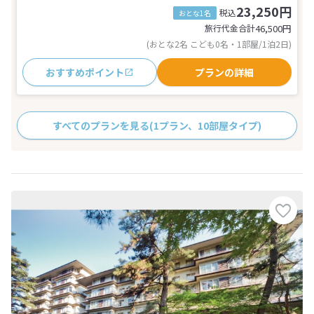
23,250円
税込
おとな1名
旅行代金合計
46,500
円
(おとな2名 こども0名・1部屋/1泊2日)
おすすめポイント
プランの詳細
すべてのプランを見る
(1プラン、10部屋タイプ)