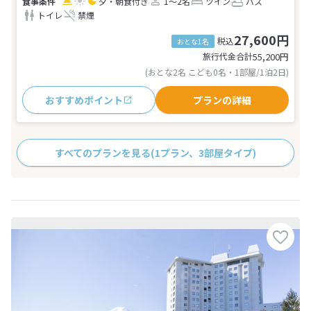
夕・朝食付き
1～2名
ツイン
バス
トイレ
禁煙
27,600円
税込
おとな1名
旅行代金合計
55,200
円
(おとな2名 こども0名・1部屋/1泊2日)
おすすめポイント
プランの詳細
すべてのプランを見る
(1プラン、3部屋タイプ)