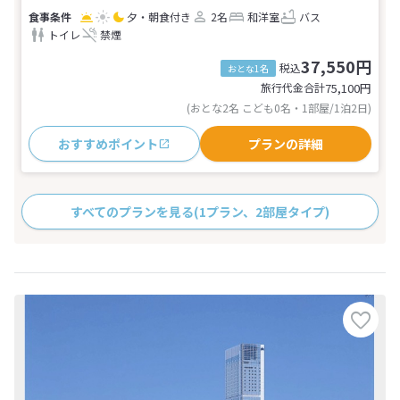
夕・朝食付き
2名
和洋室
バス
トイレ
禁煙
37,550円
税込
おとな1名
旅行代金合計
75,100
円
(おとな2名 こども0名・1部屋/1泊2日)
おすすめポイント
プランの詳細
すべてのプランを見る
(1プラン、2部屋タイプ)