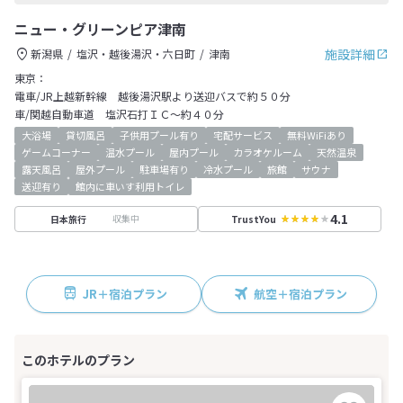
ニュー・グリーンピア津南
施設詳細
新潟県
塩沢・越後湯沢・六日町
津南
東京：
電車/JR上越新幹線 越後湯沢駅より送迎バスで約５０分
車/関越自動車道 塩沢石打ＩＣ～約４０分
大浴場
貸切風呂
子供用プール有り
宅配サービス
無料WiFiあり
ゲームコーナー
温水プール
屋内プール
カラオケルーム
天然温泉
露天風呂
屋外プール
駐車場有り
冷水プール
旅館
サウナ
送迎有り
館内に車いす利用トイレ
4.1
収集中
日本旅行
TrustYou
JR＋宿泊プラン
航空＋宿泊プラン