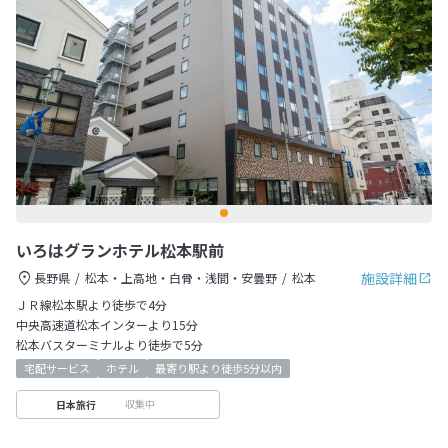
いろはグランホテル松本駅前
施設詳細
長野県
松本・上高地・白骨・浅間・安曇野
松本
ＪＲ線松本駅より徒歩で4分
中央高速道松本インターより15分
松本バスターミナルより徒歩で5分
宅配サービス
ホテル
最寄り駅より徒歩5分以内
収集中
日本旅行