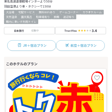
東名高速道御殿場インターより50分
羽田空港より車・タクシーで150分
大浴場
宅配サービス
無料WiFiあり
ゲームコーナー
カラオケルーム
天然温泉
露天風呂
駐車場有り
旅館
送迎有り
館内に車いす利用トイレ
3.4
収集中
日本旅行
TrustYou
JR＋宿泊プラン
航空＋宿泊プラン