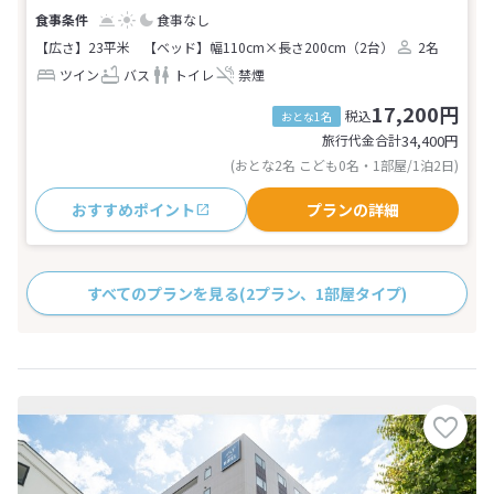
食事なし
【広さ】23平米
【ベッド】幅110cm×長さ200cm（2台）
2名
ツイン
バス
トイレ
禁煙
17,200円
税込
おとな1名
旅行代金合計
34,400
円
(おとな2名 こども0名・1部屋/1泊2日)
おすすめポイント
プランの詳細
すべてのプランを見る
(2プラン、1部屋タイプ)