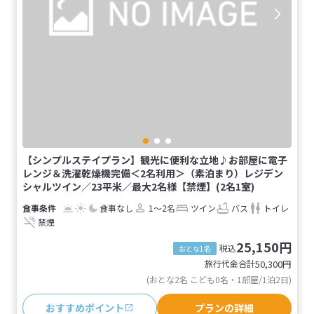
【シンプルステイプラン】観光に便利な立地♪お部屋に電子
レンジ＆洗濯乾燥機完備＜2名利用＞（素泊まり）レジデン
シャルツイン／23平米／最大2名様【禁煙】(2名1室)
食事なし
1～2名
ツイン
バス
トイレ
禁煙
25,150円
税込
おとな1名
旅行代金合計
50,300
円
(おとな2名 こども0名・1部屋/1泊2日)
おすすめポイント
プランの詳細