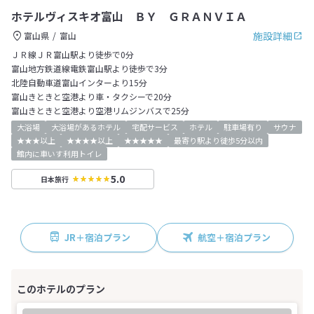
ホテルヴィスキオ富山 ＢＹ ＧＲＡＮＶＩＡ
施設詳細
富山県
富山
ＪＲ線ＪＲ富山駅より徒歩で0分
富山地方鉄道線電鉄富山駅より徒歩で3分
北陸自動車道富山インターより15分
富山きときと空港より車・タクシーで20分
富山きときと空港より空港リムジンバスで25分
大浴場
大浴場があるホテル
宅配サービス
ホテル
駐車場有り
サウナ
★★★以上
★★★★以上
★★★★★
最寄り駅より徒歩5分以内
館内に車いす利用トイレ
5.0
日本旅行
JR＋宿泊プラン
航空＋宿泊プラン