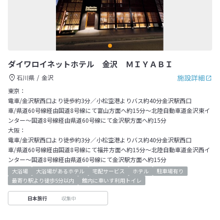
ダイワロイネットホテル 金沢 ＭＩＹＡＢＩ
施設詳細
石川県
金沢
東京：
電車/金沢駅西口より徒歩約3分／小松空港よりバス約40分金沢駅西口
車/県道60号線経由国道8号線にて富山方面へ約15分～北陸自動車道金沢東イ
ンター～国道8号線経由県道60号線にて金沢駅方面へ約15分
大阪：
電車/金沢駅西口より徒歩約3分／小松空港よりバス約40分金沢駅西口
車/県道60号線経由国道8号線にて福井方面へ約15分～北陸自動車道金沢西イ
ンター～国道8号線経由県道60号線にて金沢駅方面へ約15分
大浴場
大浴場があるホテル
宅配サービス
ホテル
駐車場有り
最寄り駅より徒歩5分以内
館内に車いす利用トイレ
収集中
日本旅行