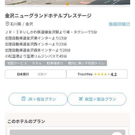
金沢ニューグランドホテルプレステージ
施設詳細
石川県
金沢
ＪＲ・ＩＲいしかわ鉄道線金沢駅より車・タクシーで5分
北陸自動車道金沢東インターより15分
北陸自動車道金沢西インターより15分
北陸自動車道金沢森本インターより20分
小松空港より空港リムジンバスで45分
宅配サービス
ホテル
駐車場有り
館内に車いす利用トイレ
4.2
収集中
日本旅行
TrustYou
JR＋宿泊プラン
航空＋宿泊プラン