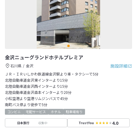
金沢ニューグランドホテルプレミア
施設詳細
石川県
金沢
ＪＲ・ＩＲいしかわ鉄道線金沢駅より車・タクシーで5分
北陸自動車道金沢東インターより15分
北陸自動車道金沢西インターより15分
北陸自動車道金沢森本インターより20分
小松空港より空港リムジンバスで45分
南町バス停より徒歩で5分
コンビニ
宅配サービス
ホテル
駐車場有り
4.0
収集中
日本旅行
TrustYou