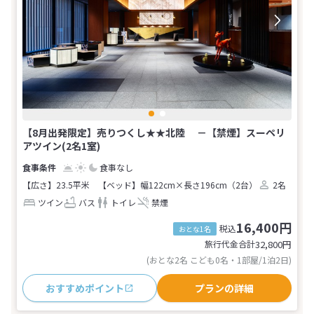
【8月出発限定】売りつくし★★北陸 －【禁煙】スーペリ
アツイン(2名1室)
食事なし
【広さ】23.5平米
【ベッド】幅122cm×長さ196cm（2台）
2名
ツイン
バス
トイレ
禁煙
16,400円
税込
おとな1名
旅行代金合計
32,800
円
(おとな2名 こども0名・1部屋/1泊2日)
おすすめポイント
プランの詳細