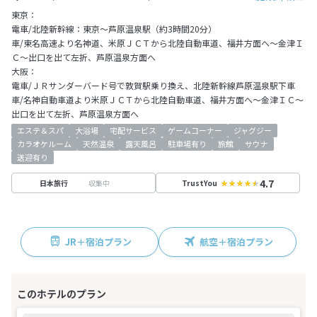
東京：
電車/北陸新幹線：東京～芦原温泉駅（約3時間20分）
車/東名高速より名神道、米原ＪＣＴから北陸自動車道、福井方面へ～金津Ｉ
Ｃ～出口を出て左折、芦原温泉方面へ
大阪：
電車/ＪＲサンダーバード号で敦賀駅乗り換え、北陸新幹線芦原温泉駅下車
車/名神自動車道より米原ＪＣＴから北陸自動車道、福井方面へ～金津ＩＣ～
出口を出て左折、芦原温泉方面へ
エステ＆スパ
大浴場
宅配サービス
ゲームコーナー
ジャグジー
カラオケルーム
天然温泉
露天風呂
駐車場有り
旅館
サウナ
送迎有り
4.7
収集中
日本旅行
TrustYou
JR＋宿泊プラン
航空＋宿泊プラン