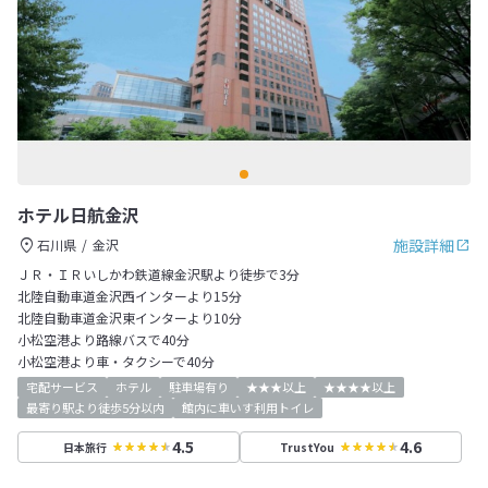
ホテル日航金沢
施設詳細
石川県
金沢
ＪＲ・ＩＲいしかわ鉄道線金沢駅より徒歩で3分
北陸自動車道金沢西インターより15分
北陸自動車道金沢東インターより10分
小松空港より路線バスで40分
小松空港より車・タクシーで40分
宅配サービス
ホテル
駐車場有り
★★★以上
★★★★以上
最寄り駅より徒歩5分以内
館内に車いす利用トイレ
4.5
4.6
日本旅行
TrustYou