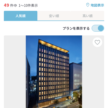
49
地図表示
件中
1～10件表示
人気順
安い順
高い順
プランを表示する