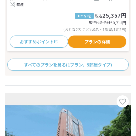
禁煙
25,357円
税込
おとな1名
旅行代金合計
50,714
円
(おとな2名 こども0名・1部屋/1泊2日)
おすすめポイント
プランの詳細
すべてのプランを見る
(1プラン、5部屋タイプ)