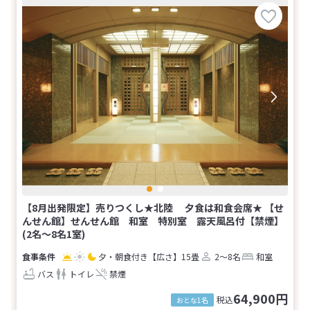
【8月出発限定】売りつくし★北陸 夕食は和食会席★ 【せ
んせん館】せんせん館 和室 特別室 露天風呂付【禁煙】
(2名～8名1室)
夕・朝食付き
【広さ】15畳
2～8名
和室
バス
トイレ
禁煙
64,900円
税込
おとな1名