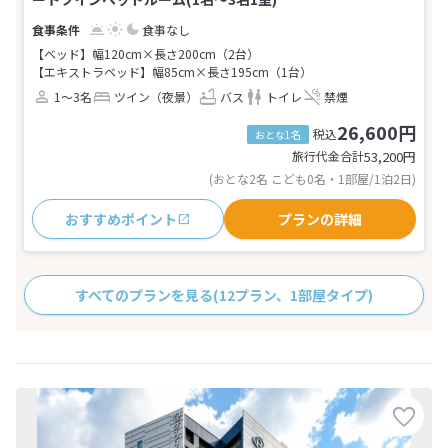
食事なし
【ベッド】幅120cm×長さ200cm（2台）
【エキストラベッド】幅85cm×長さ195cm（1台）
1～3名
ツイン（夜景）
バス
トイレ
禁煙
26,600円
税込
おとな1名
旅行代金合計
53,200
円
(おとな2名 こども0名・1部屋/1泊2日)
おすすめポイント
プランの詳細
すべてのプランを見る
(12プラン、1部屋タイプ)