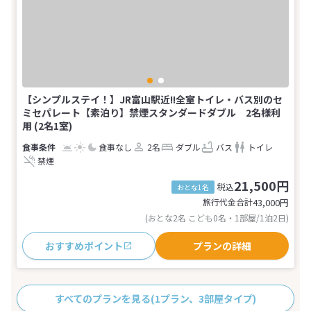
【シンプルステイ！】JR富山駅近!!全室トイレ・バス別のセ
ミセパレート【素泊り】禁煙スタンダードダブル 2名様利
用 (2名1室)
食事なし
2名
ダブル
バス
トイレ
禁煙
21,500円
税込
おとな1名
旅行代金合計
43,000
円
(おとな2名 こども0名・1部屋/1泊2日)
おすすめポイント
プランの詳細
すべてのプランを見る
(1プラン、3部屋タイプ)