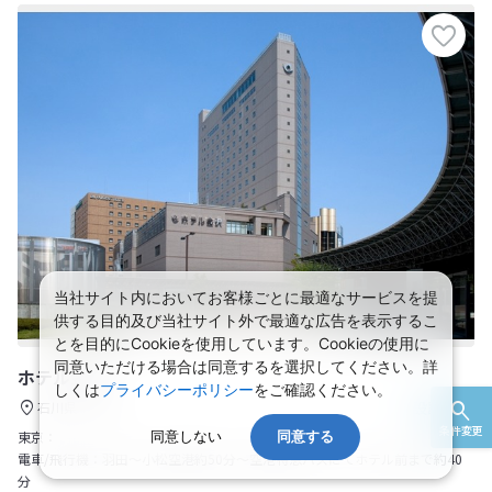
当社サイト内においてお客様ごとに最適なサービスを提
供する目的及び当社サイト外で最適な広告を表示するこ
とを目的にCookieを使用しています。Cookieの使用に
同意いただける場合は同意するを選択してください。詳
ホテル金沢
しくは
プライバシーポリシー
をご確認ください。
施設詳細
石川県
金沢
条件変更
東京：
同意しない
同意する
電車/飛行機：羽田～小松空港約50分～空港特急バスにてホテル前まで約40
分