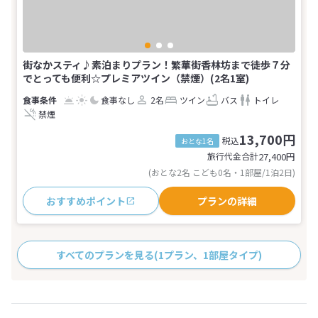
街なかスティ♪素泊まりプラン！繁華街香林坊まで徒歩７分
でとっても便利☆プレミアツイン（禁煙）(2名1室)
食事なし
2名
ツイン
バス
トイレ
禁煙
13,700円
税込
おとな1名
旅行代金合計
27,400
円
(おとな2名 こども0名・1部屋/1泊2日)
おすすめポイント
プランの詳細
すべてのプランを見る
(1プラン、1部屋タイプ)