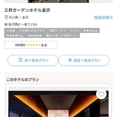
三井ガーデンホテル金沢
施設詳細
石川県
金沢
車/金沢西IC～車で15分
大浴場
大浴場があるホテル
宅配サービス
ホテル
★★★以上
★★★★以上
★★★★★
館内に車いす利用トイレ
5.0
日本旅行
JR＋宿泊プラン
航空＋宿泊プラン