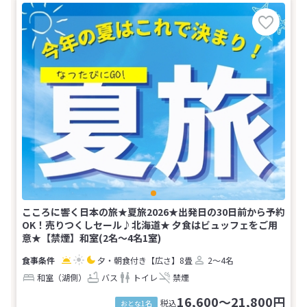
こころに響く日本の旅★夏旅2026★出発日の30日前から予約
OK！売りつくしセール♪北海道★ 夕食はビュッフェをご用
意★【禁煙】和室(2名～4名1室)
夕・朝食付き
【広さ】8畳
2～4名
和室（湖側）
バス
トイレ
禁煙
16,600～21,800円
税込
おとな1名