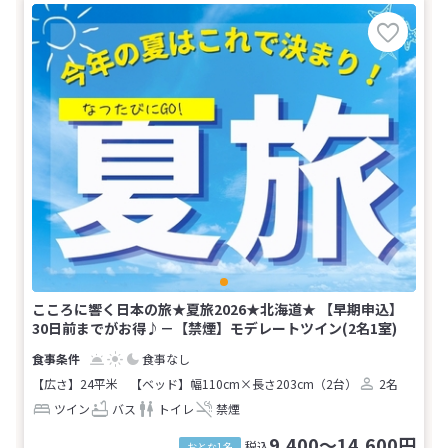
こころに響く日本の旅★夏旅2026★北海道★ 【早期申込】
30日前までがお得♪－【禁煙】モデレートツイン(2名1室)
食事なし
【広さ】24平米
【ベッド】幅110cm×長さ203cm（2台）
2名
ツイン
バス
トイレ
禁煙
9,400～14,600円
税込
おとな1名