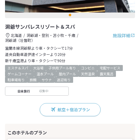
洞爺サンパレスリゾート＆スパ
施設詳細
北海道
洞爺湖・登別・苫小牧・千歳
洞爺湖（壮瞥町）
室蘭本線洞爺駅より車・タクシーで17分
道央自動車道伊達インターより20分
新千歳空港より車・タクシーで90分
エステ＆スパ
大浴場
子供用プール有り
コンビニ
宅配サービス
ゲームコーナー
温水プール
屋内プール
天然温泉
露天風呂
駐車場有り
旅館
サウナ
送迎有り
収集中
日本旅行
航空＋宿泊プラン