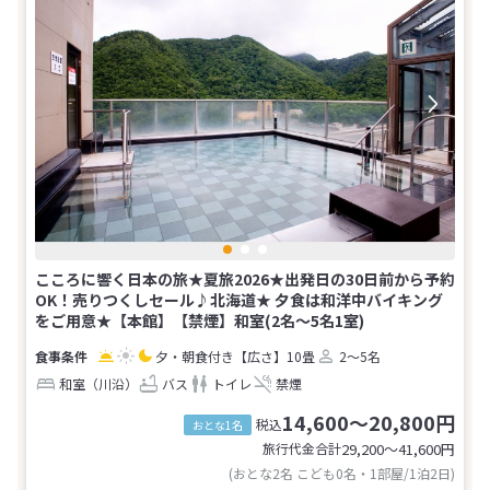
こころに響く日本の旅★夏旅2026★出発日の30日前から予約
OK！売りつくしセール♪北海道★ 夕食は和洋中バイキング
をご用意★【本館】【禁煙】和室(2名～5名1室)
夕・朝食付き
【広さ】10畳
2～5名
和室（川沿）
バス
トイレ
禁煙
14,600～20,800円
税込
おとな1名
旅行代金合計
29,200〜41,600
円
(おとな2名 こども0名・1部屋/1泊2日)