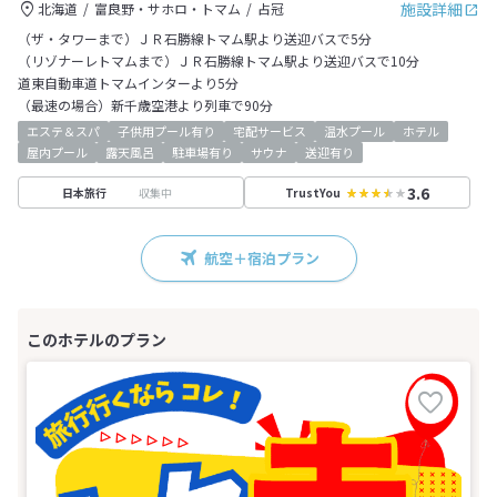
施設詳細
北海道
富良野・サホロ・トマム
占冠
（ザ・タワーまで）ＪＲ石勝線トマム駅より送迎バスで5分
（リゾナーレトマムまで）ＪＲ石勝線トマム駅より送迎バスで10分
道東自動車道トマムインターより5分
（最速の場合）新千歳空港より列車で90分
エステ＆スパ
子供用プール有り
宅配サービス
温水プール
ホテル
屋内プール
露天風呂
駐車場有り
サウナ
送迎有り
3.6
収集中
日本旅行
TrustYou
航空＋宿泊プラン