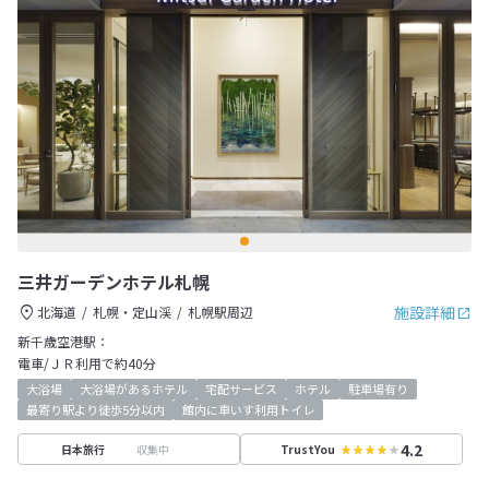
三井ガーデンホテル札幌
施設詳細
北海道
札幌・定山渓
札幌駅周辺
新千歳空港駅：
電車/ＪＲ利用で約40分
大浴場
大浴場があるホテル
宅配サービス
ホテル
駐車場有り
最寄り駅より徒歩5分以内
館内に車いす利用トイレ
4.2
収集中
日本旅行
TrustYou