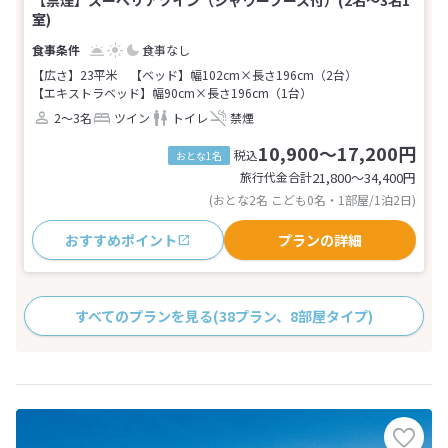
【禁煙】スーペリアツイン（シャワーブース付）(2名～3名1
室)
食事なし
【広さ】23平米
【ベッド】幅102cm×長さ196cm（2台）
【エキストラベッド】幅90cm×長さ196cm（1台）
2～3名
ツイン
トイレ
禁煙
10,900～17,200円
税込
おとな1名
旅行代金合計
21,800〜34,400
円
(おとな2名 こども0名・1部屋/1泊2日)
おすすめポイント
プランの詳細
すべてのプランを見る
(38プラン、8部屋タイプ)