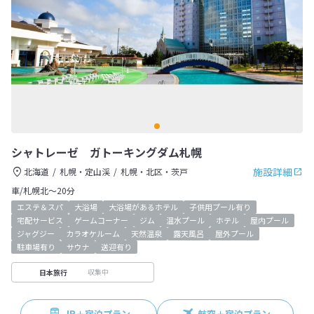
シャトレーゼ ガトーキングダム札幌
施設詳細
北海道
札幌・定山渓
札幌・北区・茨戸
車/札幌北～20分
エステ＆スパ
大浴場
大浴場があるホテル
子供用プール有り
宅配サービス
ゲームコーナー
ジム
温水プール
ホテル
屋内プール
ジャグジー
カラオケルーム
天然温泉
露天風呂
屋外プール
駐車場有り
サウナ
送迎有り
収集中
日本旅行
JR＋宿泊プラン
航空＋宿泊プラン