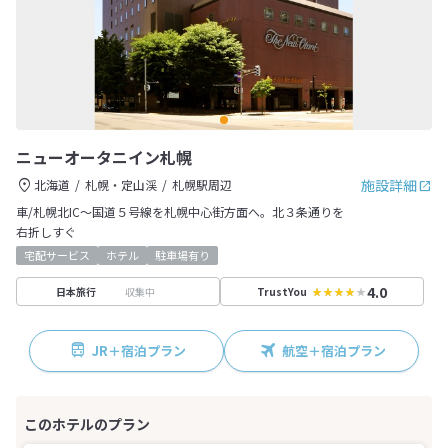
ニューオータニイン札幌
施設詳細
北海道
札幌・定山渓
札幌駅周辺
車/札幌北IC～国道５号線を札幌中心街方面へ。北３条通りを
右折しすぐ
宅配サービス
ホテル
駐車場有り
4.0
収集中
日本旅行
TrustYou
JR＋宿泊プラン
航空＋宿泊プラン