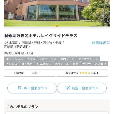
洞爺湖万世閣ホテルレイクサイドテラス
施設詳細
北海道
洞爺湖・登別・苫小牧・千歳
洞爺湖（洞爺湖町）
車/虻田洞爺湖～10分
エステ＆スパ
大浴場
宅配サービス
屋内プール
カラオケルーム
天然温泉
露天風呂
駐車場有り
冷水プール
旅館
サウナ
送迎有り
4.1
収集中
日本旅行
TrustYou
JR＋宿泊プラン
航空＋宿泊プラン