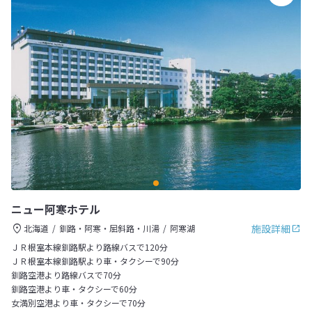
ニュー阿寒ホテル
施設詳細
北海道
釧路・阿寒・屈斜路・川湯
阿寒湖
ＪＲ根室本線釧路駅より路線バスで120分
ＪＲ根室本線釧路駅より車・タクシーで90分
釧路空港より路線バスで70分
釧路空港より車・タクシーで60分
女満別空港より車・タクシーで70分