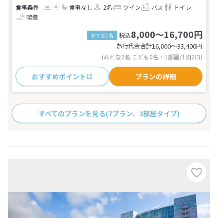
食事なし
2名
ツイン
バス
トイレ
喫煙
8,000～16,700円
税込
おとな1名
旅行代金合計
16,000〜33,400
円
(おとな2名 こども0名・1部屋/1泊2日)
おすすめポイント
プランの詳細
すべてのプランを見る
(7プラン、2部屋タイプ)