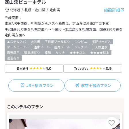
定山渓ビューホテル
施設詳細
北海道
札幌・定山渓
定山渓
千歳空港：
電車/JR千歳線、札幌駅からバスへ乗換え、定山渓温泉東2丁目下車
車/国道36号線を札幌方面へ～千歳IC～北広島ICを札幌方面、国道230号線を
定山渓方面へ
エステ＆スパ
大浴場
子供用プール有り
コンビニ
宅配サービス
ゲームコーナー
温水プール
屋内プール
ジャグジー
天然温泉
露天風呂
駐車場有り
旅館
サウナ
★★★以上
★★★★以上
送迎有り
4.0
3.9
日本旅行
TrustYou
JR＋宿泊プラン
航空＋宿泊プラン