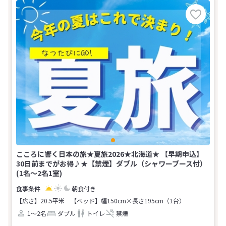
こころに響く日本の旅★夏旅2026★北海道★ 【早期申込】
30日前までがお得♪★【禁煙】ダブル（シャワーブース付）
(1名～2名1室)
朝食付き
【広さ】20.5平米
【ベッド】幅150cm×長さ195cm（1台）
1～2名
ダブル
トイレ
禁煙