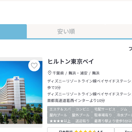
安い順
ヒルトン東京ベイ
千葉県
舞浜・浦安
舞浜
ディズニーリゾートライン線ベイサイドステーシ
歩で3分
ディズニーリゾートライン線ベイサイドステーシ
首都高速道葛西インターより10分
エステ＆スパ
コンビニ
宅配サービス
ジム
屋内プール
屋外プール
駐車場有り
冷水プー
★★★★以上
送迎有り
最寄り駅より徒歩5分以
日本旅行
Tru