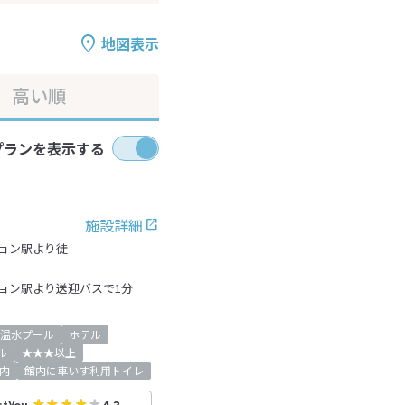
地図表示
高い順
プランを表示する
施設詳細
ョン駅より徒
ョン駅より送迎バスで1分
温水プール
ホテル
ル
★★★以上
内
館内に車いす利用トイレ
stYou