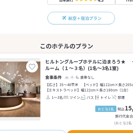
4.5
航空＋宿泊プラン
ヒルトングループホテルに泊まろう★ 
ルーム（１～３名）(1名～3名1室)
食事なし
【広さ】35～40平米
【ベッド】幅122cm×長さ205
【エキストラベッド】幅122cm×長さ180cm（1台）
1～3名
ツイン
バス
トイレ
禁煙
15
おとな1名
税込
旅行代金合
(おとな2名