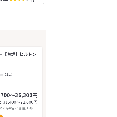
4.3
－【禁煙】ヒルトン
cm（2台）
,700～36,300円
31,400〜72,600
円
計
 こども0名・1部屋/1泊2日)