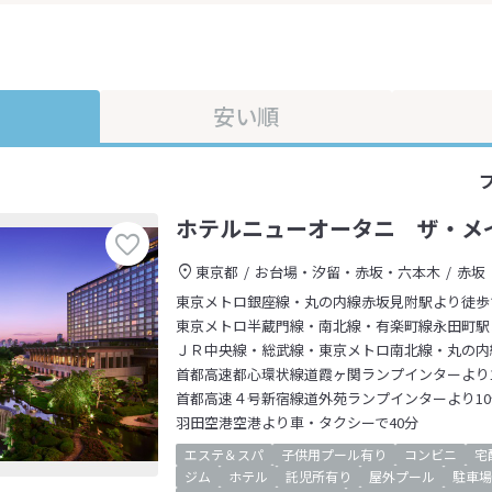
安い順
ホテルニューオータニ ザ・メ
東京都
お台場・汐留・赤坂・六本木
赤坂
東京メトロ銀座線・丸の内線赤坂見附駅より徒歩
東京メトロ半蔵門線・南北線・有楽町線永田町駅
ＪＲ中央線・総武線・東京メトロ南北線・丸の内
首都高速都心環状線道霞ヶ関ランプインターより1
首都高速４号新宿線道外苑ランプインターより10
羽田空港空港より車・タクシーで40分
エステ＆スパ
子供用プール有り
コンビニ
宅
ジム
ホテル
託児所有り
屋外プール
駐車場