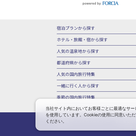
宿泊プランから探す
北海道
東北
青森県
岩手県
宮城
ホテル・旅館・宿
から探す
栃木県
群馬県
北陸
富山県
石川
北海道ホテル・旅館
青森県ホテ
人気の温泉地
から探す
三重県
近畿
滋賀県
京都府
大阪
山形県ホテル・旅館
福島県ホテル・旅
北海道
湯の川温泉(北海道)
定山渓温
都道府県から探す
岡山県
広島県
鳥取県
島根県
山
千葉県ホテル・旅館
茨城県ホテル・旅
川湯温泉(北海道)
層雲峡温泉(北海道)
北海道旅行・ツアー
東北
青
人気の国内旅行特集
石川県ホテル・旅館
福井県ホテル・旅
鳴子温泉(宮城)
秋保温泉(宮城)
飯坂
山形旅行・ツアー
福島旅行・ツアー
静岡県ホテル・旅館
岐阜県ホテル・旅
東京ディズニーリゾート®への旅
ユニ
一緒に行く人
から探す
鬼怒川温泉(栃木)
川治温泉(栃木)
湯
茨城旅行・ツアー
栃木旅行・ツアー
京都府ホテル・旅館
大阪府ホテル・旅
伊豆箱根
箱根湯本温泉(神奈川)
強羅
一人旅 国内版
家族・子連れ旅行 国内
季節の国内旅行特集
甲信越
山梨旅行・ツアー
新潟旅行・
徳島県ホテル・旅館
高知県ホテル・旅
堂ヶ島温泉(静岡)
甲信越
河口湖温泉(
愛知旅行・ツアー
三重旅行・ツアー
桜・お花見特集
ゴールデンウィーク（
当社サイト内においてお客様ごとに最適なサービ
広島県ホテル・旅館
鳥取県ホテル・旅
白骨温泉(長野)
湯田中渋温泉(長野)
を使用しています。Cookieの使用に同意い
奈良旅行・ツアー
和歌山旅行・ツアー
9月の国内旅行
10月の国内旅行
11
佐賀県ホテル・旅館
長崎県ホテル・旅
有馬温泉(兵庫)
城崎温泉(兵庫)
湯村
ください。
会社情報
プライバシーポリシー
旅行業登録
中国
岡山旅行・ツアー
広島旅行・ツ
1月の国内旅行
2月の国内旅行
3月
鹿児島県ホテル・旅館
沖縄県ホテル・
長門湯本(山口)
四国
こんぴら温泉(香
福岡旅行・ツアー
佐賀旅行・ツアー