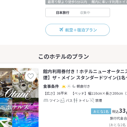
最寄り駅より徒歩5分以内
館内に車いす利用トイ
日本旅行
収集中
航空＋宿泊プラン
館内利用券付き！ホテルニューオータニス
煙】ザ・メイン スタンダードツイン(1名～
朝食付き
【広さ】36平米
【ベッド】幅110cm×長さ200cm（
ツイン
バス
トイレ
禁煙
33
おとな1名
税込
旅行代金合
(おとな2名