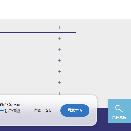
千葉県
茨城県
岐阜県
愛知県
・旅館
愛媛県
中国
ル・旅館
北海道)
鹿児島県
沖縄県
・旅館
やま温泉(山形)
ツアー
ル・旅館
福井)
関東
千葉旅行・ツアー
・旅館
四万温泉(群馬)
福井旅行・ツアー
館
熱川温泉(静岡)
 国内版
ツアー
・旅館
部温泉(山梨)
兵庫旅行・ツアー
国内旅行
Cookie
・旅館
関西
ー
をご確認
同意しない
同意する
愛媛旅行・ツアー
国内旅行
)
玉造温泉(島根)
システムメンテナンスの
お知らせ
サイトマップ
条件変更
九州
野温泉(佐賀)
・ツアー