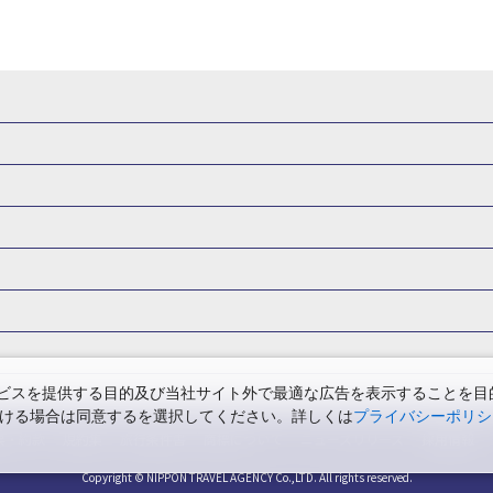
県
秋田県
山形県
福島県
関東
東京都
神奈川県
埼玉県
県
福井県
甲信越
山梨県
新潟県
長野県
東海
静岡県
ル・旅館
岩手県ホテル・旅館
宮城県ホテル・旅館
秋田県ホテル
府
兵庫県
奈良県
和歌山県
四国
徳島県
高知県
香川県
館
東京都ホテル・旅館
神奈川県ホテル・旅館
埼玉県ホテ
泉(北海道)
十勝川温泉(北海道)
阿寒湖温泉(北海道)
洞爺湖温泉(
口県
九州
福岡県
佐賀県
長崎県
熊本県
大分県
宮崎県
館
栃木県ホテル・旅館
群馬県ホテル・旅館
富山県ホテル
知床温泉(北海道)
東北
花巻温泉(岩手)
蔵王温泉(山形)
かみの
森旅行・ツアー
岩手旅行・ツアー
宮城旅行・ツアー
秋田旅行・
館
山梨県ホテル・旅館
新潟県ホテル・旅館
長野県ホテ
温泉(福島)
北陸
和倉温泉(石川)
宇奈月温泉(富山)
あわら温泉(
関東
東京旅行・ツアー
神奈川旅行・ツアー
埼玉旅行・ツアー
館
愛知県ホテル・旅館
三重県ホテル・旅館
滋賀県ホテル
バーサル・スタジオ・ジャパンへの旅
温泉旅行
日帰り旅行
西川温泉(栃木)
草津温泉(群馬)
万座温泉(群馬)
伊香保温泉(群馬)
群馬旅行・ツアー
北陸
富山旅行・ツアー
石川旅行・ツアー
館
兵庫県ホテル・旅館
奈良県ホテル・旅館
和歌山県ホテル・旅
温泉(神奈川)
湯河原温泉(神奈川)
熱海温泉(静岡)
伊東温泉(静岡)
版
カップル・夫婦旅行 国内版
女子旅 国内版
卒業旅行・学生旅行
ツアー
長野旅行・ツアー
東海
静岡旅行・ツアー
岐阜旅行・
館
香川県ホテル・旅館
愛媛県ホテル・旅館
岡山県ホテル
山梨)
富士山石和温泉(山梨)
西山温泉(山梨)
瀬波温泉(新潟)
下
関西
滋賀旅行・ツアー
京都旅行・ツアー
大阪旅行・ツアー
GW）の国内旅行
夏休み・お盆の国内旅行
7月の国内旅行
8月の
スを提供する目的及び当社サイト外で最適な広告を表示することを目的に
館
島根県ホテル・旅館
山口県ホテル・旅館
福岡県ホテル
昼神温泉(長野)
東海
浜名湖かんざんじ温泉(静岡)
下呂温泉(岐阜)
ただける場合は同意するを選択してください。詳しくは
プライバシーポリシ
四国
徳島旅行・ツアー
高知旅行・ツアー
香川旅行・ツアー
月の国内旅行
紅葉旅行
クリスマスの国内旅行
年末年始・お正月の
館
熊本県ホテル・旅館
大分県ホテル・旅館
宮崎県ホテル・旅館
温泉(兵庫)
白浜温泉(和歌山)
中国
三朝温泉(鳥取)
皆生温泉(鳥取
票・約款
規約集
旅行条件書
商標について
ニュースリリース
採用情報
アー
鳥取旅行・ツアー
島根旅行・ツアー
山口旅行・ツアー
の国内旅行
旅館
川)
道後温泉(愛媛)
九州
雲仙温泉(長崎)
黒川温泉(熊本)
嬉
長崎旅行・ツアー
Copyright © NIPPON TRAVEL AGENCY Co.,LTD. All rights reserved.
熊本旅行・ツアー
大分旅行・ツアー
宮崎旅行