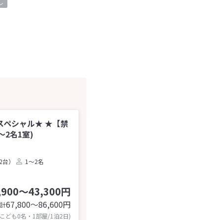
レ
ペシャル★ ★【禁
2名1室)
2台）
1～2名
,900～43,300円
67,800〜86,600
円
計
 こども0名・1部屋/1泊2日)