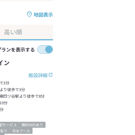
地図表示
高い順
プランを表示する
イン
施設詳細
で3分
より徒歩で3分
線四ツ谷駅より徒歩で8分
0分
分
配サービス
無料WiFiあり
有り
冷水プール