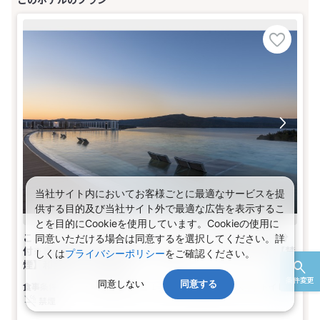
当社サイト内においてお客様ごとに最適なサービスを提
供する目的及び当社サイト外で最適な広告を表示するこ
とを目的にCookieを使用しています。Cookieの使用に
こころに響く旅★北海道マルチクーポンakatabi1,000円分
同意いただける場合は同意するを選択してください。詳
付※専用アプリのダウンロード必須★ －（クリスタル）【禁
しくは
プライバシーポリシー
をご確認ください。
煙】和室(1名～5名1室)
条件変更
同意しない
同意する
食事なし
1～5名
和室
バス
トイレ
禁煙