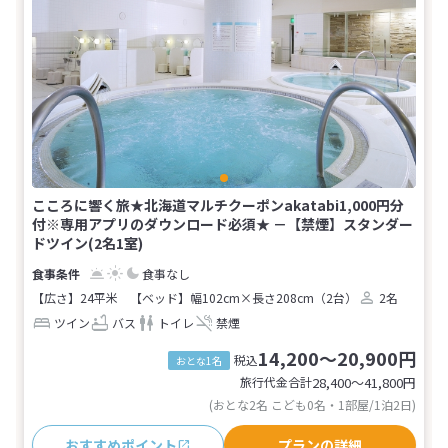
こころに響く旅★北海道マルチクーポンakatabi1,000円分
付※専用アプリのダウンロード必須★ －【禁煙】スタンダー
ドツイン(2名1室)
食事なし
【広さ】24平米
【ベッド】幅102cm×長さ208cm（2台）
2名
ツイン
バス
トイレ
禁煙
14,200～20,900円
税込
おとな1名
旅行代金合計
28,400〜41,800
円
(おとな2名 こども0名・1部屋/1泊2日)
おすすめポイント
プランの詳細