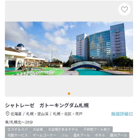
シャトレーゼ ガトーキングダム札幌
施設詳細
北海道
札幌・定山渓
札幌・北区・茨戸
車/札幌北～20分
エステ＆スパ
大浴場
大浴場があるホテル
子供用プール有り
宅配サービス
ゲームコーナー
ジム
温水プール
ホテル
屋内プール