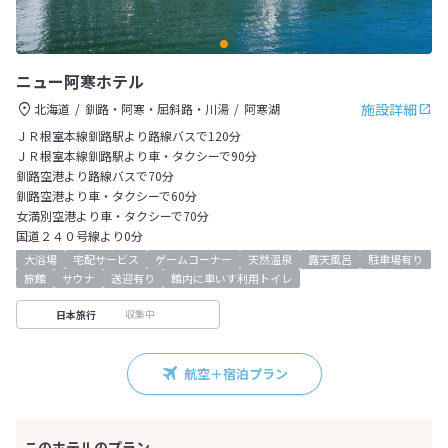
ニュー阿寒ホテル
施設詳細
北海道
釧路・阿寒・屈斜路・川湯
阿寒湖
ＪＲ根室本線釧路駅より路線バスで120分
ＪＲ根室本線釧路駅より車・タクシーで90分
釧路空港より路線バスで70分
釧路空港より車・タクシーで60分
女満別空港より車・タクシーで70分
国道２４０号線より0分
大浴場
宅配サービス
ゲームコーナー
天然温泉
露天風呂
駐車場有り
旅館
サウナ
送迎有り
館内に車いす利用トイレ
収集中
日本旅行
航空＋宿泊プラン