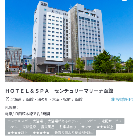
ＨＯＴＥＬ＆ＳＰＡ センチュリーマリーナ函館
施設詳細
北海道
函館・湯の川・大沼・松前
函館
札幌駅：
電車/JR函館本線で約3時間
エステ＆スパ
大浴場
大浴場があるホテル
コンビニ
宅配サービス
ホテル
天然温泉
露天風呂
駐車場有り
サウナ
★★★以上
★★★★以上
★★★★★
最寄り駅より徒歩5分以内