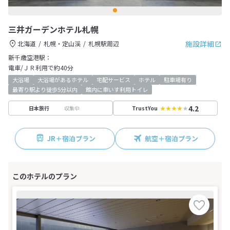
三井ガーデンホテル札幌
施設詳細
北海道
札幌・定山渓
札幌駅周辺
新千歳空港駅：
電車/ＪＲ利用で約40分
大浴場
大浴場があるホテル
宅配サービス
ホテル
駐車場有り
最寄り駅より徒歩5分以内
館内に車いす利用トイレ
4.2
収集中
日本旅行
TrustYou
JR＋宿泊プラン
航空＋宿泊プラン