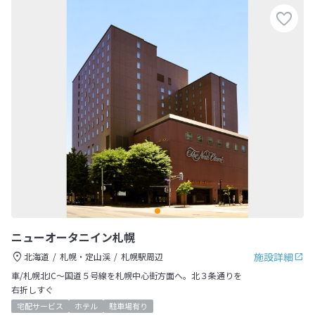
ニューオータニイン札幌
施設詳細
北海道
札幌・定山渓
札幌駅周辺
車/札幌北IC～国道５号線を札幌中心街方面へ。北３条通りを
右折しすぐ
宅配サービス
ホテル
駐車場有り