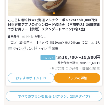
こころに響く旅★北海道マルチクーポンakatabi1,000円分
付※専用アプリのダウンロード必須★ 【早期申込】30日前ま
でがお得♪－【禁煙】スタンダードツイン(2名1室)
食事なし
【広さ】25.03平米
【ベッド】幅120cm×長さ200cm（2台）
2名
ツイン
バス
トイレ
禁煙
10,700～19,800円
税込
おとな1名
旅行代金合計
21,400〜39,600
円
(おとな2名 こども0名・1部屋/1泊2日)
おすすめポイント
プランの詳細
すべてのプランを見る
(14プラン、2部屋タイプ)