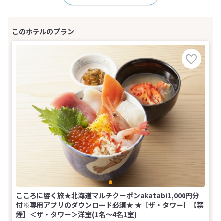
こころに響く旅★北海道マルチクーポンakatabi1,000円分
付※専用アプリのダウンロード必須★ ★【ザ・タワー】【禁
煙】＜ザ・タワー＞洋室(1名～4名1室)