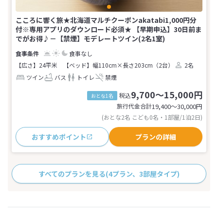
こころに響く旅★北海道マルチクーポンakatabi1,000円分
付※専用アプリのダウンロード必須★ 【早期申込】30日前ま
でがお得♪－【禁煙】モデレートツイン(2名1室)
食事なし
【広さ】24平米
【ベッド】幅110cm×長さ203cm（2台）
2名
ツイン
バス
トイレ
禁煙
9,700～15,000円
税込
おとな1名
旅行代金合計
19,400〜30,000
円
(おとな2名 こども0名・1部屋/1泊2日)
おすすめポイント
プランの詳細
すべてのプランを見る
(4プラン、3部屋タイプ)