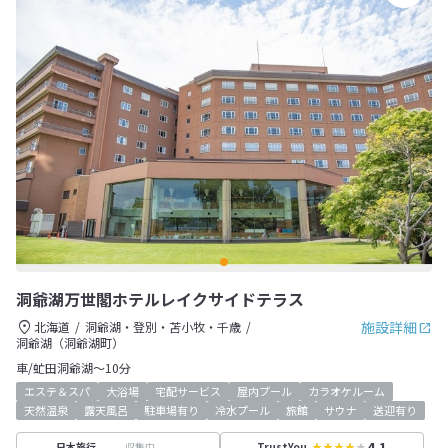
洞爺湖万世閣ホテルレイクサイドテラス
施設詳細
北海道
洞爺湖・登別・苫小牧・千歳
洞爺湖（洞爺湖町）
車/虻田洞爺湖～10分
エステ＆スパ
大浴場
宅配サービス
屋内プール
カラオケルーム
天然温泉
露天風呂
駐車場有り
冷水プール
旅館
サウナ
送迎有り
4.1
収集中
日本旅行
TrustYou