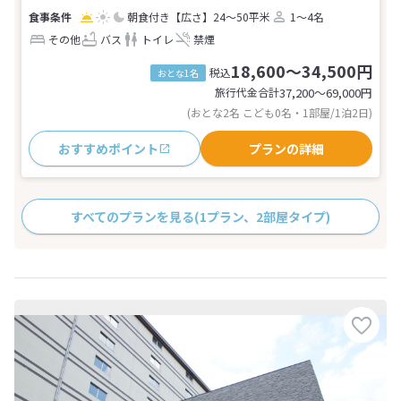
朝食付き
【広さ】24～50平米
1～4名
その他
バス
トイレ
禁煙
18,600～34,500円
税込
おとな1名
旅行代金合計
37,200〜69,000
円
(おとな2名 こども0名・1部屋/1泊2日)
おすすめポイント
プランの詳細
すべてのプランを見る
(1プラン、2部屋タイプ)