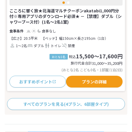
こころに響く旅★北海道マルチクーポンakatabi1,000円分
付※専用アプリのダウンロード必須★ －【禁煙】ダブル（シ
ャワーブース付）(1名～2名1室)
食事なし
【広さ】20.5平米
【ベッド】幅150cm×長さ195cm（1台）
1～2名
ダブル
トイレ
禁煙
15,500～17,600円
税込
おとな1名
旅行代金合計
31,000〜35,200
円
(おとな2名 こども0名・1部屋/1泊2日)
おすすめポイント
プランの詳細
すべてのプランを見る
(4プラン、6部屋タイプ)