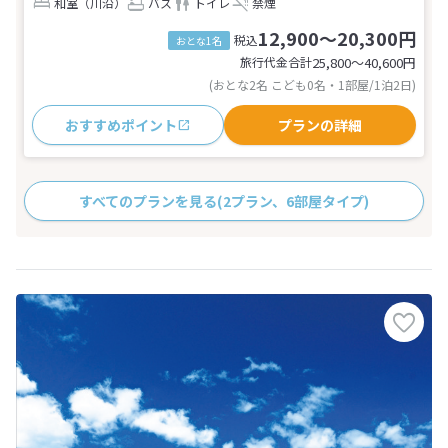
和室（川沿）
バス
トイレ
禁煙
12,900～20,300円
税込
おとな1名
旅行代金合計
25,800〜40,600
円
(おとな2名 こども0名・1部屋/1泊2日)
おすすめポイント
プランの詳細
すべてのプランを見る
(2プラン、6部屋タイプ)