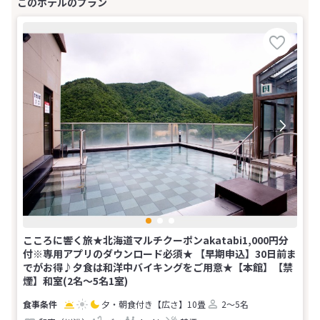
こころに響く旅★北海道マルチクーポンakatabi1,000円分
付※専用アプリのダウンロード必須★ 【早期申込】30日前ま
でがお得♪夕食は和洋中バイキングをご用意★【本館】【禁
煙】和室(2名～5名1室)
夕・朝食付き
【広さ】10畳
2～5名