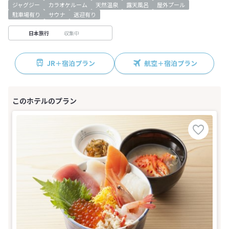
ジャグジー
カラオケルーム
天然温泉
露天風呂
屋外プール
駐車場有り
サウナ
送迎有り
収集中
日本旅行
JR＋宿泊プラン
航空＋宿泊プラン