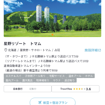
星野リゾート トマム
施設詳細
北海道
富良野・サホロ・トマム
占冠
（ザ・タワーまで）ＪＲ石勝線トマム駅より送迎バスで5分
（リゾナーレトマムまで）ＪＲ石勝線トマム駅より送迎バスで10分
道東自動車道トマムインターより5分
（最速の場合）新千歳空港より列車で90分
エステ＆スパ
子供用プール有り
宅配サービス
温水プール
ホテル
屋内プール
露天風呂
駐車場有り
サウナ
送迎有り
3.6
収集中
日本旅行
TrustYou
航空＋宿泊プラン