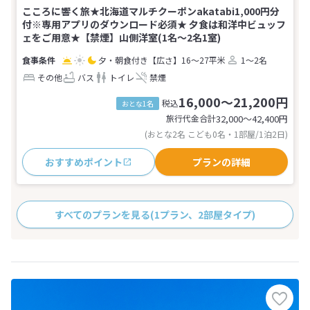
こころに響く旅★北海道マルチクーポンakatabi1,000円分
付※専用アプリのダウンロード必須★ 夕食は和洋中ビュッフ
ェをご用意★【禁煙】山側洋室(1名～2名1室)
夕・朝食付き
【広さ】16～27平米
1～2名
その他
バス
トイレ
禁煙
16,000～21,200円
税込
おとな1名
旅行代金合計
32,000〜42,400
円
(おとな2名 こども0名・1部屋/1泊2日)
おすすめポイント
プランの詳細
すべてのプランを見る
(1プラン、2部屋タイプ)