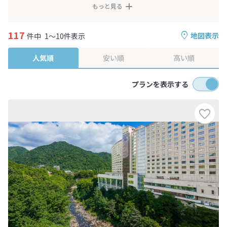
もっと見る
117
地図表示
件中
1～10件表示
人気順
安い順
高い順
プランを表示する