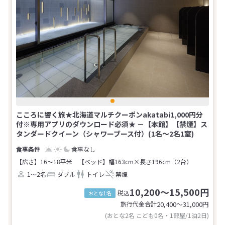
こころに響く旅★北海道マルチクーポンakatabi1,000円分
付※専用アプリのダウンロード必須★ －【本館】【禁煙】ス
タンダードクイーン（シャワーブース付）(1名～2名1室)
食事なし
【広さ】16～18平米
【ベッド】幅163cm×長さ196cm（2台）
1～2名
ダブル
トイレ
禁煙
10,200～15,500円
税込
おとな1名
旅行代金合計
20,400〜31,000
円
(おとな2名 こども0名・1部屋/1泊2日)