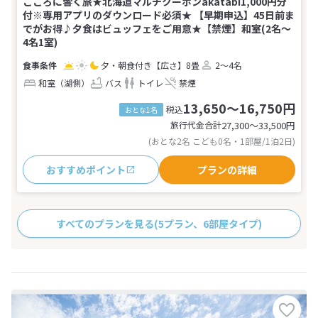
こころに響く旅★北海道マルチクーポンakatabi1,000円分
付※専用アプリのダウンロード必須★ 【早期申込】45日前ま
でがお得♪夕食はビュッフェをご用意★【禁煙】和室(2名～
4名1室)
夕・朝食付き
【広さ】8畳
2～4名
和室（湖側）
バス
トイレ
禁煙
13,650～16,750円
税込
おとな1名
旅行代金合計
27,300〜33,500
円
(おとな2名 こども0名・1部屋/1泊2日)
おすすめポイント
プランの詳細
すべてのプランを見る
(5プラン、6部屋タイプ)