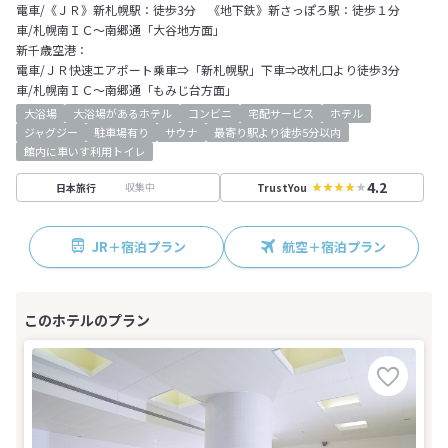
電車/《ＪＲ》新札幌駅：徒歩3分 《地下鉄》新さっぽろ駅：徒歩１分
車/札幌南ＩＣ～南郷通「大谷地方面」
新千歳空港：
電車/ＪＲ快速エアポート乗車⇒「新札幌駅」下車⇒改札口より徒歩3分
車/札幌南ＩＣ～南郷通「もみじ台方面」
大浴場
大浴場があるホテル
コンビニ
宅配サービス
ホテル
ジャグジー
駐車場有り
サウナ
最寄り駅より徒歩5分以内
館内に車いす利用トイレ
4.2
収集中
日本旅行
TrustYou
JR＋宿泊プラン
航空＋宿泊プラン