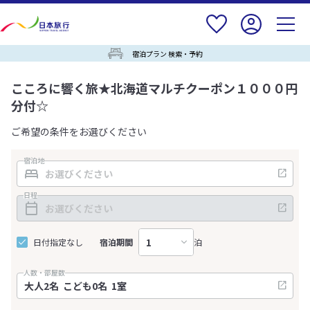
宿泊プラン 検索・予約
こころに響く旅★北海道マルチクーポン１０００円
分付☆
ご希望の条件をお選びください
宿泊地
日程
日付指定なし
宿泊期間
泊
人数・部屋数