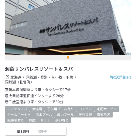
洞爺サンパレスリゾート＆スパ
施設詳細
北海道
洞爺湖・登別・苫小牧・千歳
洞爺湖（壮瞥町）
室蘭本線洞爺駅より車・タクシーで17分
道央自動車道伊達インターより20分
新千歳空港より車・タクシーで90分
エステ＆スパ
大浴場
子供用プール有り
コンビニ
宅配サービス
ゲームコーナー
温水プール
屋内プール
天然温泉
露天風呂
駐車場有り
旅館
サウナ
送迎有り
収集中
日本旅行