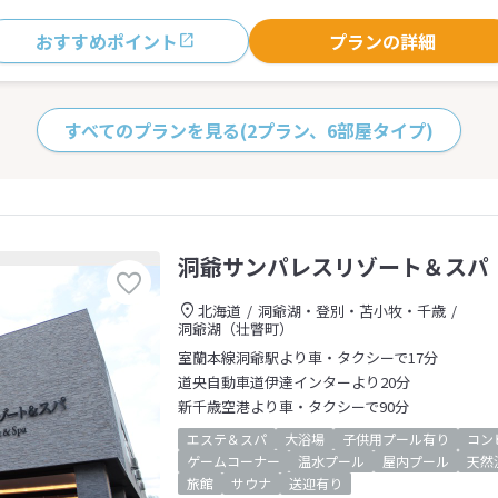
おすすめポイント
プランの詳細
すべてのプランを見る
(2プラン、6部屋タイプ)
洞爺サンパレスリゾート＆スパ
北海道
洞爺湖・登別・苫小牧・千歳
洞爺湖（壮瞥町）
室蘭本線洞爺駅より車・タクシーで17分
道央自動車道伊達インターより20分
新千歳空港より車・タクシーで90分
エステ＆スパ
大浴場
子供用プール有り
コン
ゲームコーナー
温水プール
屋内プール
天然
旅館
サウナ
送迎有り