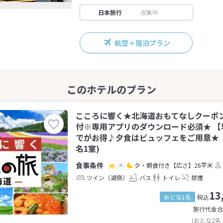
日本旅行
収集中
航空＋宿泊プラン
こころに響く★北海道おもてなしクーポンaka
付※専用アプリのダウンロード必須★ 【
でがお得♪夕食はビュッフェをご用意★【
名1室)
夕・朝食付き
【広さ】26平米
ツイン（湖側）
バス
トイレ
禁煙
13
おとな1名
税込
旅行代金合
(おとな2名