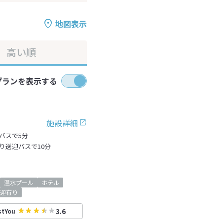
地図表示
高い順
プランを表示する
施設詳細
バスで5分
り送迎バスで10分
温水プール
ホテル
迎有り
3.6
stYou