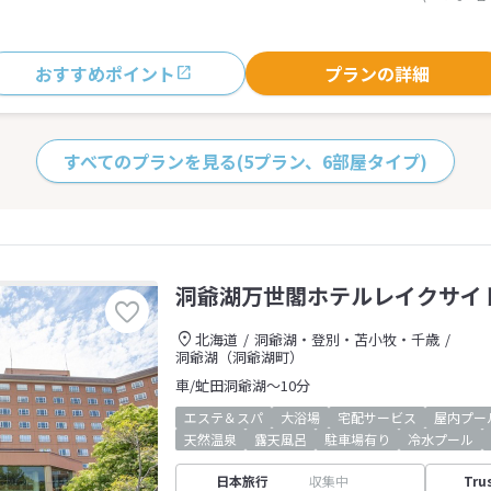
おすすめポイント
プランの詳細
すべてのプランを見る
(5プラン、6部屋タイプ)
洞爺湖万世閣ホテルレイクサイ
北海道
洞爺湖・登別・苫小牧・千歳
洞爺湖（洞爺湖町）
車/虻田洞爺湖～10分
エステ＆スパ
大浴場
宅配サービス
屋内プー
天然温泉
露天風呂
駐車場有り
冷水プール
日本旅行
収集中
Tru