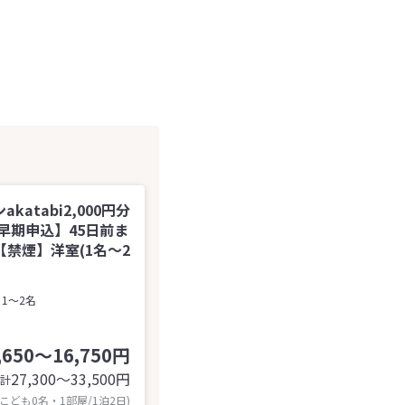
tabi2,000円分
早期申込】45日前ま
禁煙】洋室(1名～2
1～2名
,650～16,750円
27,300〜33,500
円
計
 こども0名・1部屋/1泊2日)