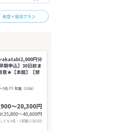
航空＋宿泊プラン
tabi2,000円分
早期申込】30日前ま
用意★【本館】【禁
～5名
和室（川沿）
,900～20,300円
25,800〜40,600
円
計
 こども0名・1部屋/1泊2日)