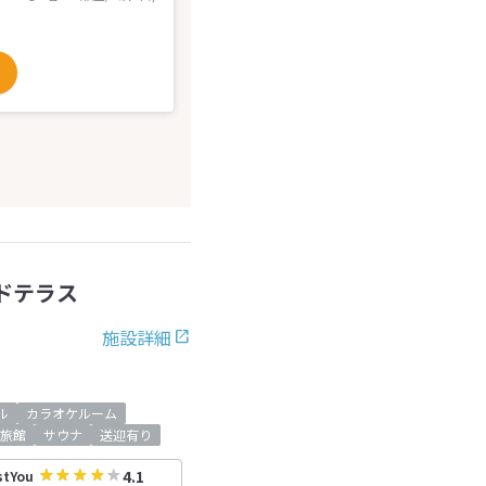
ドテラス
施設詳細
ル
カラオケルーム
旅館
サウナ
送迎有り
4.1
stYou