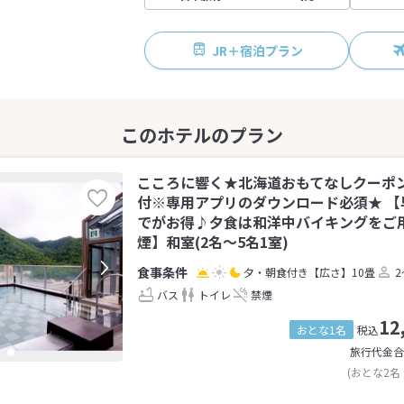
JR＋宿泊プラン
こころに響く★北海道おもてなしクーポンaka
付※専用アプリのダウンロード必須★ 【
でがお得♪夕食は和洋中バイキングをご
煙】和室(2名～5名1室)
夕・朝食付き
【広さ】10畳
2
バス
トイレ
禁煙
12
おとな1名
税込
旅行代金合
(おとな2名