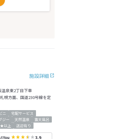
施設詳細
渓温泉東2丁目下車
を札幌方面、国道230号線を定
ビニ
宅配サービス
グジー
天然温泉
露天風呂
★以上
送迎有り
3.9
stYou