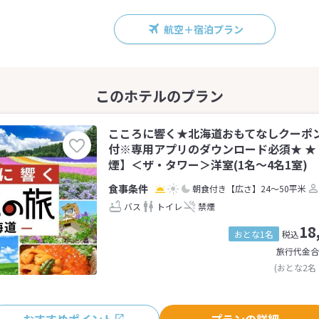
航空＋宿泊プラン
こころに響く★北海道おもてなしクーポンaka
付※専用アプリのダウンロード必須★ ★
煙】＜ザ・タワー＞洋室(1名～4名1室)
朝食付き
【広さ】24～50平米
バス
トイレ
禁煙
18
おとな1名
税込
旅行代金合
(おとな2名