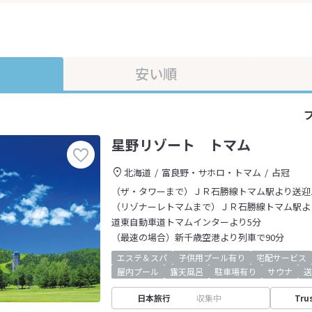
安い順
星野リゾート トマム
北海道
富良野・サホロ・トマム
占冠
（ザ・タワーまで）ＪＲ石勝線トマム駅より送迎
（リゾナーレトマムまで）ＪＲ石勝線トマム駅よ
道東自動車道トマムインターより5分
（最速の場合）新千歳空港より列車で90分
エステ＆スパ
子供用プール有り
宅配サービス
屋内プール
露天風呂
駐車場有り
サウナ
送
日本旅行
収集中
Tru