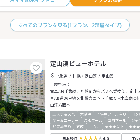
おすすめポイント
プランの詳細
すべてのプランを見る
(1プラン、2部屋タイプ)
定山渓ビューホテル
北海道
札幌・定山渓
定山渓
千歳空港：
電車/JR千歳線、札幌駅からバスへ乗換え、定山
車/国道36号線を札幌方面へ～千歳IC～北広島IC
山渓方面へ
エステ＆スパ
大浴場
子供用プール有り
コン
ゲームコーナー
温水プール
屋内プール
ジャ
駐車場有り
旅館
サウナ
★★★以上
★★★
4.0
日本旅行
Tru