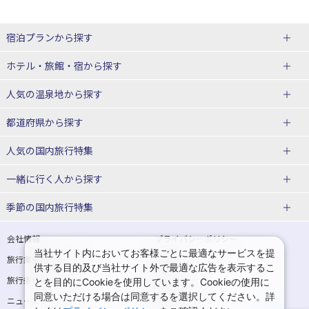
宿泊プランから探す
北海道
ホテル・旅館・宿
から探す
東北
北海道ホテル・旅館
人気の温泉地
から探す
青森県
岩手県
北海道
都道府県から探す
宮城県
秋田県
青森県ホテル・旅館
岩手県ホテル・旅館
湯の川温泉(北海道)
定山渓温泉(北海道)
人気の国内旅行特集
山形県
福島県
宮城県ホテル・旅館
秋田県ホテル・旅館
十勝川温泉(北海道)
阿寒湖温泉(北海道)
北海道旅行・ツアー
東京ディズニーリゾート®への旅
ユニバーサル・スタジオ・ジャパ
一緒に行く人
から探す
ンへの旅
関東
山形県ホテル・旅館
福島県ホテル・旅館
洞爺湖温泉(北海道)
川湯温泉(北海道)
東北
一人旅 国内版
家族・子連れ旅行 国内版
季節の国内旅行特集
温泉旅行
日帰り旅行
東京都
神奈川県
層雲峡温泉(北海道)
知床温泉(北海道)
青森旅行・ツアー
岩手旅行・ツアー
カップル・夫婦旅行 国内版
女子旅 国内版
桜・お花見特集
ゴールデンウィーク（GW）の国内
会社情報
プライバシーポリシー
旅行
当社サイト内においてお客様ごとに最適なサービスを提
埼玉県
千葉県
東京都ホテル・旅館
神奈川県ホテル・旅館
東北
旅行業登録票・約款
規約集
宮城旅行・ツアー
秋田旅行・ツアー
卒業旅行・学生旅行 国内版
供する目的及び当社サイト外で最適な広告を表示するこ
夏休み・お盆の国内旅行
7月の国内旅行
旅行条件書
商標について
とを目的にCookieを使用しています。Cookieの使用に
茨城県
栃木県
埼玉県ホテル・旅館
千葉県ホテル・旅館
花巻温泉(岩手)
蔵王温泉(山形)
山形旅行・ツアー
福島旅行・ツアー
同意いただける場合は同意するを選択してください。詳
ニュースリリース
採用情報
8月の国内旅行
9月の国内旅行