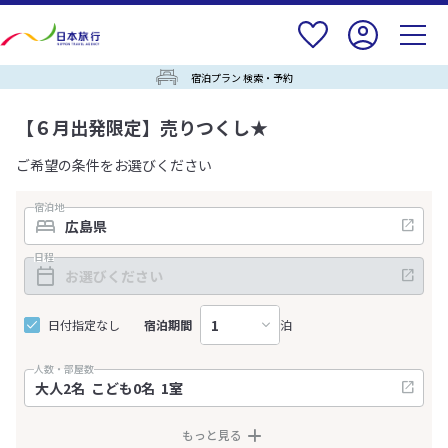
宿泊プラン 検索・予約
【６月出発限定】売りつくし★
ご希望の条件をお選びください
宿泊地
日程
日付指定なし
宿泊期間
泊
人数・部屋数
もっと見る