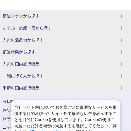
宿泊プランから探す
北海道
ホテル・旅館・宿
から探す
東北
北海道ホテル・旅館
人気の温泉地
から探す
青森県
岩手県
北海道
都道府県から探す
宮城県
秋田県
青森県ホテル・旅館
岩手県ホテル・旅館
湯の川温泉(北海道)
定山渓温泉(北海道)
人気の国内旅行特集
山形県
福島県
宮城県ホテル・旅館
秋田県ホテル・旅館
十勝川温泉(北海道)
阿寒湖温泉(北海道)
北海道旅行・ツアー
東京ディズニーリゾート®への旅
ユニバーサル・スタジオ・ジャパ
一緒に行く人
から探す
ンへの旅
関東
山形県ホテル・旅館
福島県ホテル・旅館
洞爺湖温泉(北海道)
川湯温泉(北海道)
東北
一人旅 国内版
家族・子連れ旅行 国内版
季節の国内旅行特集
温泉旅行
日帰り旅行
東京都
神奈川県
層雲峡温泉(北海道)
知床温泉(北海道)
青森旅行・ツアー
岩手旅行・ツアー
カップル・夫婦旅行 国内版
女子旅 国内版
桜・お花見特集
ゴールデンウィーク（GW）の国内
会社情報
プライバシーポリシー
旅行
当社サイト内においてお客様ごとに最適なサービスを提
埼玉県
千葉県
東京都ホテル・旅館
神奈川県ホテル・旅館
東北
旅行業登録票・約款
規約集
宮城旅行・ツアー
秋田旅行・ツアー
卒業旅行・学生旅行 国内版
供する目的及び当社サイト外で最適な広告を表示するこ
夏休み・お盆の国内旅行
7月の国内旅行
旅行条件書
商標について
とを目的にCookieを使用しています。Cookieの使用に
茨城県
栃木県
埼玉県ホテル・旅館
千葉県ホテル・旅館
花巻温泉(岩手)
蔵王温泉(山形)
山形旅行・ツアー
福島旅行・ツアー
同意いただける場合は同意するを選択してください。詳
ニュースリリース
採用情報
8月の国内旅行
9月の国内旅行