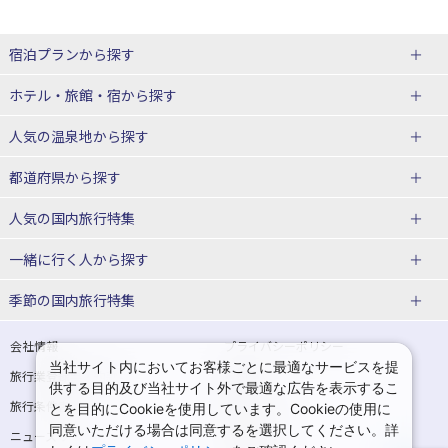
宿泊プランから探す
北海道
ホテル・旅館・宿
から探す
東北
北海道ホテル・旅館
人気の温泉地
から探す
青森県
岩手県
北海道
都道府県から探す
宮城県
秋田県
青森県ホテル・旅館
岩手県ホテル・旅館
湯の川温泉(北海道)
定山渓温泉(北海道)
人気の国内旅行特集
山形県
福島県
宮城県ホテル・旅館
秋田県ホテル・旅館
十勝川温泉(北海道)
阿寒湖温泉(北海道)
北海道旅行・ツアー
東京ディズニーリゾート®への旅
ユニバーサル・スタジオ・ジャパ
一緒に行く人
から探す
ンへの旅
関東
山形県ホテル・旅館
福島県ホテル・旅館
洞爺湖温泉(北海道)
川湯温泉(北海道)
東北
一人旅 国内版
家族・子連れ旅行 国内版
季節の国内旅行特集
温泉旅行
日帰り旅行
東京都
神奈川県
層雲峡温泉(北海道)
知床温泉(北海道)
青森旅行・ツアー
岩手旅行・ツアー
カップル・夫婦旅行 国内版
女子旅 国内版
桜・お花見特集
ゴールデンウィーク（GW）の国内
会社情報
プライバシーポリシー
旅行
当社サイト内においてお客様ごとに最適なサービスを提
埼玉県
千葉県
東京都ホテル・旅館
神奈川県ホテル・旅館
東北
旅行業登録票・約款
規約集
宮城旅行・ツアー
秋田旅行・ツアー
卒業旅行・学生旅行 国内版
供する目的及び当社サイト外で最適な広告を表示するこ
夏休み・お盆の国内旅行
7月の国内旅行
旅行条件書
商標について
とを目的にCookieを使用しています。Cookieの使用に
茨城県
栃木県
埼玉県ホテル・旅館
千葉県ホテル・旅館
花巻温泉(岩手)
蔵王温泉(山形)
山形旅行・ツアー
福島旅行・ツアー
同意いただける場合は同意するを選択してください。詳
ニュースリリース
採用情報
8月の国内旅行
9月の国内旅行