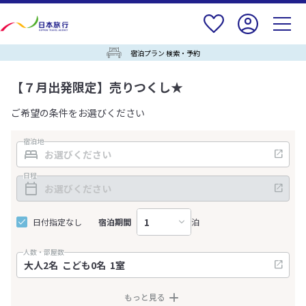
宿泊プラン 検索・予約
【７月出発限定】売りつくし★
ご希望の条件をお選びください
宿泊地
日程
日付指定なし
宿泊期間
泊
人数・部屋数
もっと見る